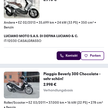
Andere
•
EZ 02/2013
•
35.699 km
•
24 kW (33 PS)
•
350 cm³
•
Benzin
LUCIANO MOTO S.A.S. DI DEFINA LUCIANO & C.
IT-12030 CASALGRASSO
Kontakt
Parken
Piaggio Beverly 300 Chocolate -
sehr schön!
2.998 €
Verhandlungsbasis
Roller/Scooter
•
EZ 03/2011
•
37.000 km
•
16 kW (22 PS)
•
278 cm³
•
Benzin