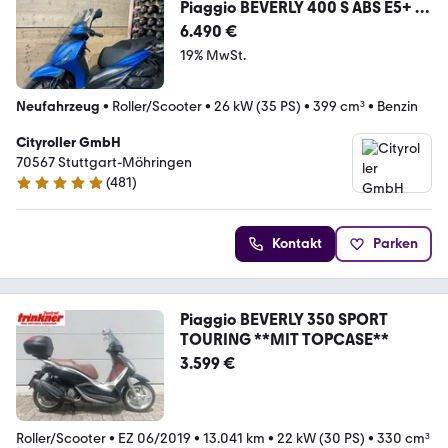
Piaggio BEVERLY 400 S ABS E5+ //
offizielles Modell
6.490 €
19% MwSt.
Neufahrzeug
•
Roller/Scooter
•
26 kW (35 PS)
•
399 cm³
•
Benzin
Cityroller GmbH
70567 Stuttgart-Möhringen
(
481
)
4.8 Sterne
Kontakt
Parken
Piaggio BEVERLY 350 SPORT
TOURING **MIT TOPCASE**
3.599 €
Roller/Scooter
•
EZ 06/2019
•
13.041 km
•
22 kW (30 PS)
•
330 cm³