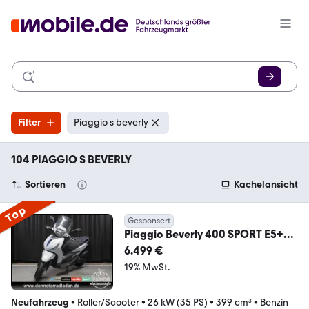
Filter
Piaggio s beverly
104 PIAGGIO S BEVERLY
Sortieren
Kachelansicht
Top
Gesponsert
Piaggio Beverly 400 SPORT E5+
GRAU MERCURIO
6.499 €
19% MwSt.
Neufahrzeug
•
Roller/Scooter
•
26 kW (35 PS)
•
399 cm³
•
Benzin