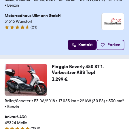
•
Benzin
Motorradhaus Ullmann GmbH
31515 Wunstorf
(
21
)
4.5 Sterne
Kontakt
Parken
Piaggio Beverly 350 ST 1.
Vorbesitzer ABS Top!
3.299 €
Roller/Scooter
•
EZ 06/2018
•
17.055 km
•
22 kW (30 PS)
•
330 cm³
•
Benzin
Ankauf-A30
49324 Melle
(
298
)