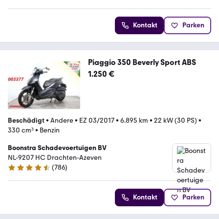
Kontakt
Parken
Piaggio 350 Beverly Sport ABS
1.250 €
Beschädigt
•
Andere
•
EZ 03/2017
•
6.895 km
•
22 kW (30 PS)
•
330 cm³
•
Benzin
Boonstra Schadevoertuigen BV
NL-9207 HC Drachten-Azeven
(
786
)
4.4 Sterne
Kontakt
Parken