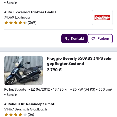
•
Benzin
Auto + Zweirad Trinkner GmbH
74369 Löchgau
(
269
)
4.6 Sterne
Kontakt
Parken
Piaggio Beverly 350ABS 34PS sehr
gepflegter Zustand
2.790 €
Roller/Scooter
•
EZ 06/2012
•
18.425 km
•
25 kW (34 PS)
•
330 cm³
•
Benzin
Autohaus RBA-Concept GmbH
51467 Bergisch Gladbach
(
56
)
4.2 Sterne