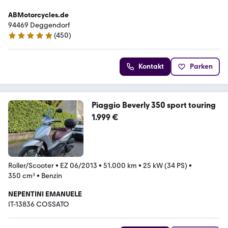
ABMotorcycles.de
94469 Deggendorf
(
450
)
4.8 Sterne
Kontakt
Parken
Piaggio Beverly 350 sport touring
1.999 €
Roller/Scooter
•
EZ 06/2013
•
51.000 km
•
25 kW (34 PS)
•
350 cm³
•
Benzin
NEPENTINI EMANUELE
IT-13836 COSSATO