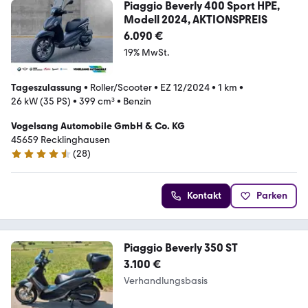
Piaggio Beverly 400 Sport HPE,
Modell 2024, AKTIONSPREIS
6.090 €
19% MwSt.
Tageszulassung
•
Roller/Scooter
•
EZ 12/2024
•
1 km
•
26 kW (35 PS)
•
399 cm³
•
Benzin
Vogelsang Automobile GmbH & Co. KG
45659 Recklinghausen
(
28
)
4.3 Sterne
Kontakt
Parken
Piaggio Beverly 350 ST
3.100 €
Verhandlungsbasis