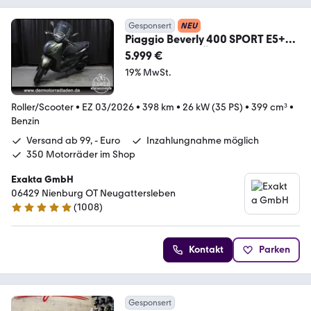
Gesponsert
NEU
Piaggio Beverly 400 SPORT E5+
GREEN // VORFÜHRER //
5.999 €
19% MwSt.
Roller/Scooter
•
EZ 03/2026
•
398 km
•
26 kW (35 PS)
•
399 cm³
•
Benzin
Versand ab 99, - Euro
Inzahlungnahme möglich
350 Motorräder im Shop
Exakta GmbH
06429 Nienburg OT Neugattersleben
(
1008
)
4.8 Sterne
Kontakt
Parken
Gesponsert