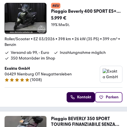
NEU
Piaggio Beverly 400 SPORT E5+
GREEN // VORFÜHRER //
5.999 €
19% MwSt.
Roller/Scooter
•
EZ 03/2026
•
398 km
•
26 kW (35 PS)
•
399 cm³
•
Benzin
Versand ab 99, - Euro
Inzahlungnahme möglich
350 Motorräder im Shop
Exakta GmbH
06429 Nienburg OT Neugattersleben
(
1008
)
4.8 Sterne
Kontakt
Parken
Piaggio BEVERLY 350 SPORT
TOURING FINANZIABILE SENZA