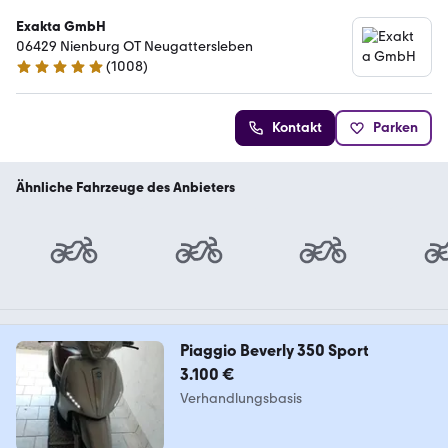
Exakta GmbH
06429 Nienburg OT Neugattersleben
(
1008
)
4.8 Sterne
Kontakt
Parken
Ähnliche Fahrzeuge des Anbieters
Piaggio Beverly 350 Sport
3.100 €
Verhandlungsbasis