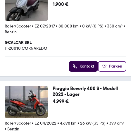
BUS
1.900 €
Roller/Scooter
•
EZ 07/2017
•
80.000 km
•
0 kW (0 PS)
•
350 cm³
•
Benzin
GCALCAR SRL
IT-20010 CORNAREDO
Kontakt
Parken
Piaggio Beverly 400 S - Modell
2022 - Lager
4.999 €
Roller/Scooter
•
EZ 04/2022
•
4.698 km
•
26 kW (35 PS)
•
399 cm³
•
Benzin