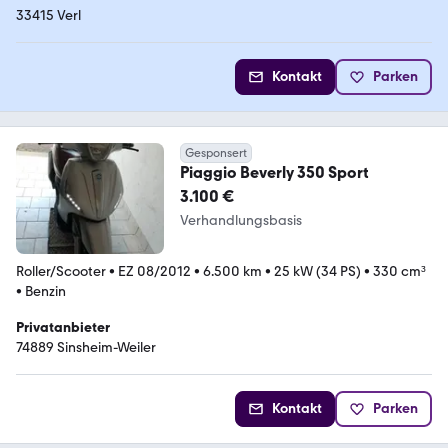
33415 Verl
Kontakt
Parken
Gesponsert
Piaggio Beverly 350 Sport
3.100 €
Verhandlungsbasis
Roller/Scooter
•
EZ 08/2012
•
6.500 km
•
25 kW (34 PS)
•
330 cm³
•
Benzin
Privatanbieter
74889 Sinsheim-Weiler
Kontakt
Parken