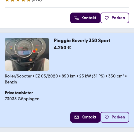
4.8 Sterne
Kontakt
Parken
Piaggio Beverly 350 Sport
4.250 €
Roller/Scooter
•
EZ 05/2020
•
850 km
•
23 kW (31 PS)
•
330 cm³
•
Benzin
Privatanbieter
73035 Göppingen
Kontakt
Parken