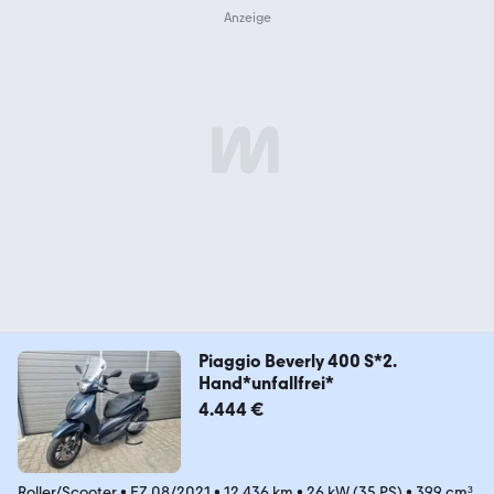
Piaggio Beverly 400 S*2.
Hand*unfallfrei*
4.444 €
Roller/Scooter
•
EZ 08/2021
•
12.436 km
•
26 kW (35 PS)
•
399 cm³