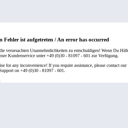
n Fehler ist aufgetreten / An error has occurred
 die verursachten Unannehmlichkeiten zu entschuldigen! Wenn Du Hilfe
unser Kundenservice unter +49 (0)30 - 81097 - 601 zur Verfügung.
se for any inconvenience! If you require assistance, please contact our
upport on +49 (0)30 - 81097 - 601.
e