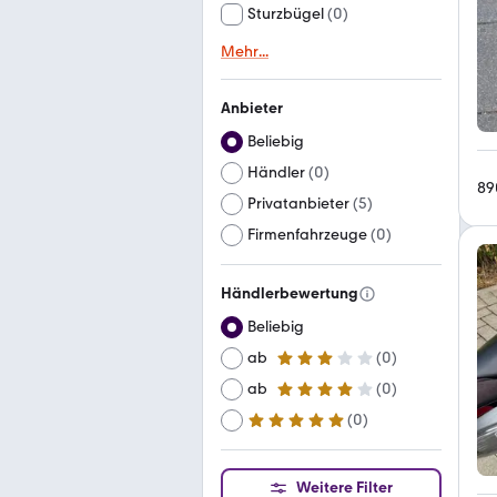
Sturzbügel
(
0
)
Mehr
...
Anbieter
Beliebig
Händler
(
0
)
89
Privatanbieter
(
5
)
Firmenfahrzeuge
(
0
)
Händlerbewertung
Beliebig
ab
(
0
)
3 Sterne
ab
(
0
)
4 Sterne
(
0
)
ab
5 Sterne
Weitere Filter