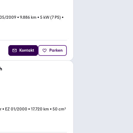
 05/2009
•
9.886 km
•
5 kW (7 PS)
•
Kontakt
Parken
h
r
•
EZ 01/2000
•
17.720 km
•
50 cm³