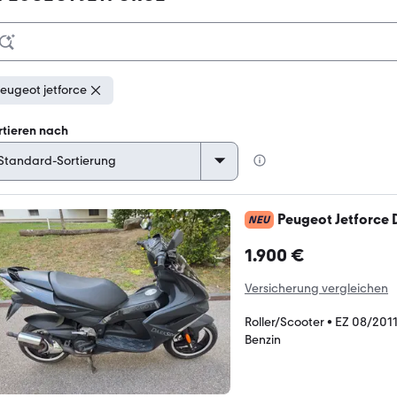
eugeot jetforce
rtieren nach
Peugeot Jetforce 
NEU
1.900 €
Versicherung vergleichen
Roller/Scooter
•
EZ 08/201
Benzin