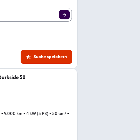
Suche speichern
Darkside 50
1
•
9.000 km
•
4 kW (5 PS)
•
50 cm³
•