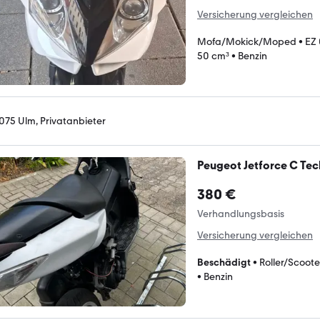
Versicherung vergleichen
Mofa/Mokick/Moped
•
EZ
50 cm³
•
Benzin
075 Ulm, Privatanbieter
Peugeot Jetforce C Tec
380 €
Verhandlungsbasis
Versicherung vergleichen
Beschädigt
•
Roller/Scoote
•
Benzin