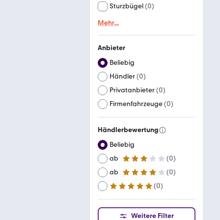
Sturzbügel
(
0
)
Mehr
...
Anbieter
Beliebig
Händler
(
0
)
Privatanbieter
(
0
)
Firmenfahrzeuge
(
0
)
Händlerbewertung
Beliebig
ab
(
0
)
3 Sterne
ab
(
0
)
4 Sterne
(
0
)
ab
5 Sterne
Weitere Filter