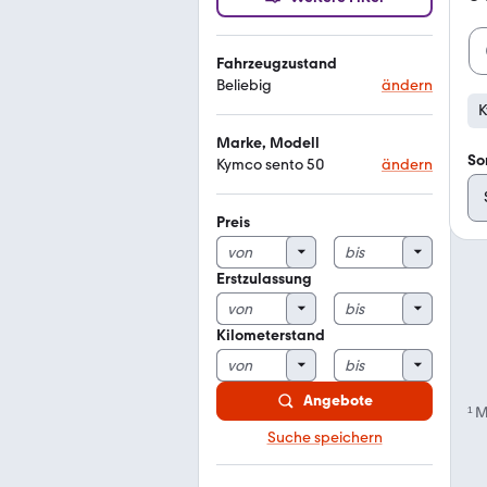
Fahrzeugzustand
Beliebig
ändern
K
Marke, Modell
So
Kymco sento 50
ändern
Preis
Erstzulassung
Kilometerstand
Angebote
¹
M
Suche speichern