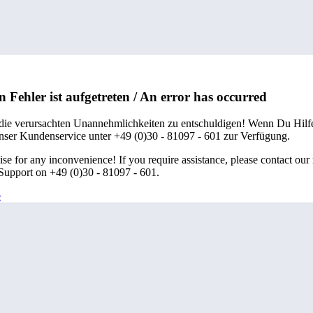
n Fehler ist aufgetreten / An error has occurred
 die verursachten Unannehmlichkeiten zu entschuldigen! Wenn Du Hilfe
unser Kundenservice unter +49 (0)30 - 81097 - 601 zur Verfügung.
se for any inconvenience! If you require assistance, please contact our
upport on +49 (0)30 - 81097 - 601.
e