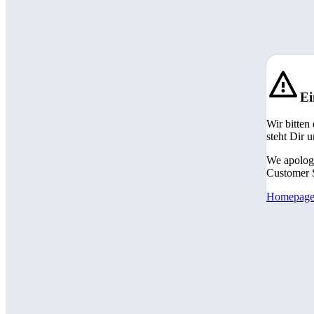
Ei
Wir bitten
steht Dir 
We apologi
Customer S
Homepag