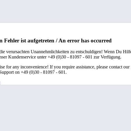
n Fehler ist aufgetreten / An error has occurred
 die verursachten Unannehmlichkeiten zu entschuldigen! Wenn Du Hilfe
unser Kundenservice unter +49 (0)30 - 81097 - 601 zur Verfügung.
se for any inconvenience! If you require assistance, please contact our
upport on +49 (0)30 - 81097 - 601.
e