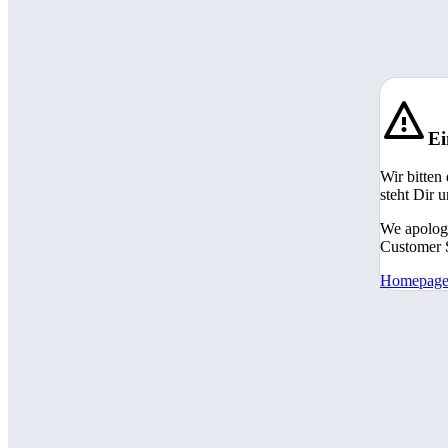
Ei
Wir bitten
steht Dir 
We apologi
Customer S
Homepag