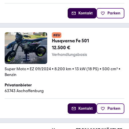
Kontakt
Parken
NEU
Husqvarna Fe 501
12.500 €
Verhandlungsbasis
Super Moto
•
EZ 09/2024
•
8.200 km
•
13 kW (18 PS)
•
500 cm³
•
Benzin
Privatanbieter
63743 Aschaffenburg
Kontakt
Parken