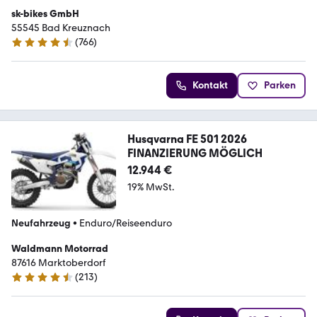
sk-bikes GmbH
55545 Bad Kreuznach
(
766
)
4.7 Sterne
Kontakt
Parken
Husqvarna FE 501 2026
FINANZIERUNG MÖGLICH
12.944 €
19% MwSt.
Neufahrzeug
•
Enduro/Reiseenduro
Waldmann Motorrad
87616 Marktoberdorf
(
213
)
4.7 Sterne