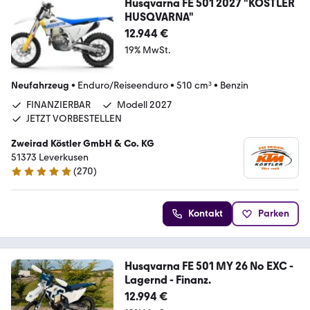
Husqvarna FE 501 2027 "KÖSTLER
HUSQVARNA"
12.944 €
19% MwSt.
Neufahrzeug
•
Enduro/Reiseenduro
•
510 cm³
•
Benzin
FINANZIERBAR
Modell 2027
JETZT VORBESTELLEN
Zweirad Köstler GmbH & Co. KG
51373 Leverkusen
(
270
)
4.8 Sterne
Kontakt
Parken
Husqvarna FE 501 MY 26 No EXC -
Lagernd - Finanz.
12.994 €