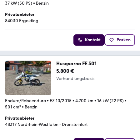
37 kW (50 PS)
•
Benzin
Privatanbieter
84030 Ergolding
Kontakt
Parken
Husqvarna FE 501
5.800 €
Verhandlungsbasis
Enduro/Reiseenduro
•
EZ 10/2015
•
4.700 km
•
16 kW (22 PS)
•
501 cm³
•
Benzin
Privatanbieter
48317 Nordrhein-Westfalen - Drensteinfurt