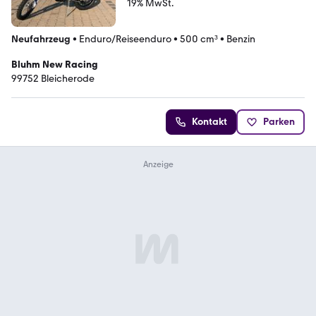
19% MwSt.
Neufahrzeug
•
Enduro/Reiseenduro
•
500 cm³
•
Benzin
Bluhm New Racing
99752 Bleicherode
Kontakt
Parken