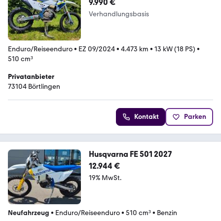
9.990 €
Verhandlungsbasis
Enduro/Reiseenduro
•
EZ 09/2024
•
4.473 km
•
13 kW (18 PS)
•
510 cm³
Privatanbieter
73104 Börtlingen
Kontakt
Parken
Husqvarna FE 501 2027
12.944 €
19% MwSt.
Neufahrzeug
•
Enduro/Reiseenduro
•
510 cm³
•
Benzin