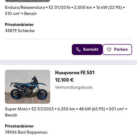
Enduro/Reiseenduro
•
EZ 01/2016
•
2.000 km
•
16 kW (22 PS)
•
510 cm³
•
Benzin
Privatanbieter
38879 Schierke
Kontakt
Parken
Husqvarna FE 501
12.100 €
Verhandlungsbasis
Super Moto
•
EZ 07/2023
•
6.350 km
•
48 kW (65 PS)
•
501 cm³
•
Benzin
Privatanbieter
74906 Bad Rappenau