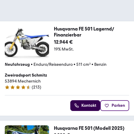
Husqvarna FE 501 Lagernd/
Finanzierbar
12.944 €
19% MwSt.
Neufahrzeug
•
Enduro/Reiseenduro
•
511 cm³
•
Benzin
Zweiradsport Schmitz
53894 Mechernich
(
213
)
4.7 Sterne
Kontakt
Parken
Husqvarna FE 501 (Modell 2025)