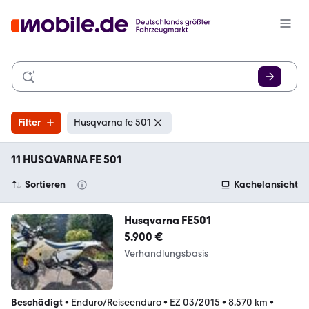
Filter
Husqvarna fe 501
11 HUSQVARNA FE 501
Sortieren
Kachelansicht
Husqvarna FE501
5.900 €
Verhandlungsbasis
Beschädigt
•
Enduro/Reiseenduro
•
EZ 03/2015
•
8.570 km
•