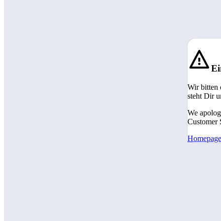
Ei
Wir bitten
steht Dir 
We apologi
Customer S
Homepag