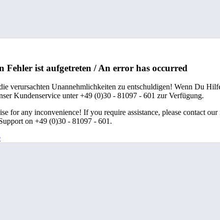
n Fehler ist aufgetreten / An error has occurred
 die verursachten Unannehmlichkeiten zu entschuldigen! Wenn Du Hilfe
unser Kundenservice unter +49 (0)30 - 81097 - 601 zur Verfügung.
se for any inconvenience! If you require assistance, please contact our
upport on +49 (0)30 - 81097 - 601.
e