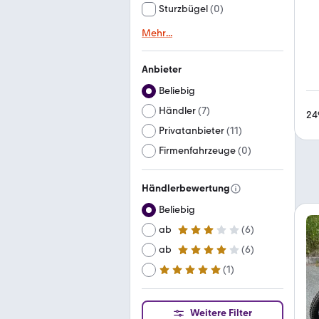
Sturzbügel
(
0
)
Mehr
...
Anbieter
Beliebig
Händler
(
7
)
24
Privatanbieter
(
11
)
Firmenfahrzeuge
(
0
)
Händlerbewertung
Beliebig
ab
(
6
)
3 Sterne
ab
(
6
)
4 Sterne
(
1
)
ab
5 Sterne
Weitere Filter