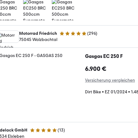
Motorrad Friedrich
(
296
)
4.8 Sterne
75045 Walzbachtal
Gasgas EC 250 F
6.900 €
Versicherung vergleichen
Dirt Bike
•
EZ 01/2024
•
1.4
delack GmbH
(
13
)
5 Sterne
334 Elxleben