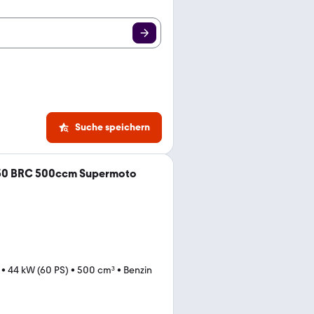
Suche speichern
50 BRC 500ccm Supermoto
•
44 kW (60 PS)
•
500 cm³
•
Benzin