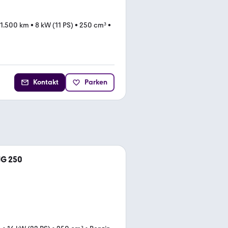
1.500 km
•
8 kW (11 PS)
•
250 cm³
•
Kontakt
Parken
NG 250