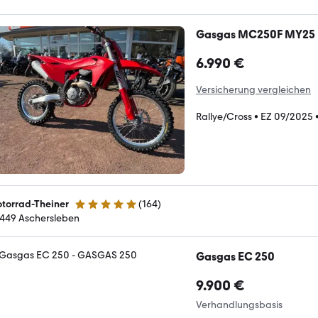
Gasgas MC250F MY25
6.990 €
Versicherung vergleichen
Rallye/Cross
•
EZ 09/2025
torrad-Theiner
(
164
)
4.8 Sterne
449 Aschersleben
Gasgas EC 250
9.900 €
Verhandlungsbasis