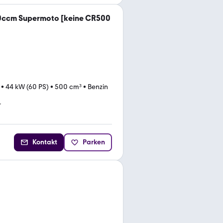
ccm Supermoto [keine CR500
•
44 kW (60 PS)
•
500 cm³
•
Benzin
r
Kontakt
Parken