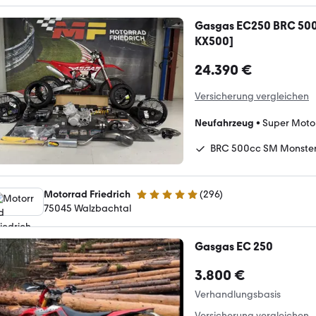
Gasgas EC250 BRC 500
KX500]
24.390 €
Versicherung vergleichen
Neufahrzeug
•
Super Moto
BRC 500cc SM Monste
Motorrad Friedrich
(
296
)
4.8 Sterne
75045 Walzbachtal
Gasgas EC 250
3.800 €
Verhandlungsbasis
Versicherung vergleichen