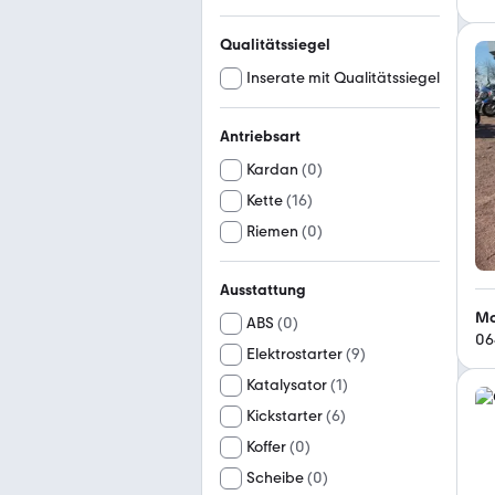
Qualitätssiegel
Inserate mit Qualitätssiegel
Antriebsart
Kardan
(
0
)
Kette
(
16
)
Riemen
(
0
)
Ausstattung
Mo
ABS
(
0
)
06
Elektrostarter
(
9
)
Katalysator
(
1
)
Kickstarter
(
6
)
Koffer
(
0
)
Scheibe
(
0
)