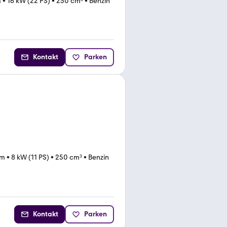
m
•
16 kW (22 PS)
•
250 cm³
•
Benzin
Kontakt
Parken
km
•
8 kW (11 PS)
•
250 cm³
•
Benzin
Kontakt
Parken