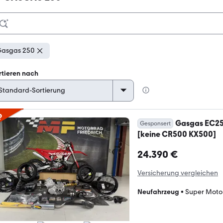
asgas 250
rtieren nach
p
Gasgas EC2
Gesponsert
[keine CR500 KX500]
24.390 €
Versicherung vergleichen
Neufahrzeug
•
Super Moto