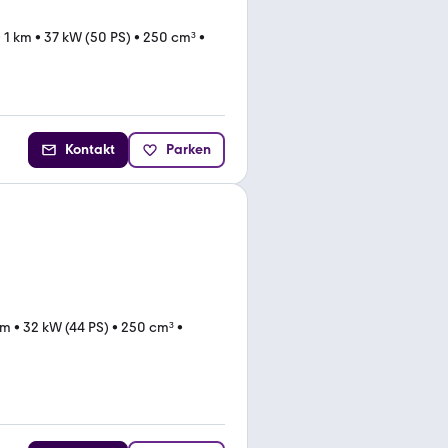
•
1 km
•
37 kW (50 PS)
•
250 cm³
•
Kontakt
Parken
km
•
32 kW (44 PS)
•
250 cm³
•