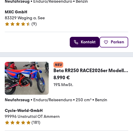
Neufahrzeug
•
Enduro/Reiseenduro
•
Benzin
MXC GmbH
83329 Waging a. See
(
9
)
4.7 Sterne
Kontakt
Parken
NEU
Beta RR250 RACE2026er Modell
(keineXPro, EXC )
8.990 €
19% MwSt.
Neufahrzeug
•
Enduro/Reiseenduro
•
250 cm³
•
Benzin
Cycle-World-GmbH
99996 Unstruttal OT Ammern
(
181
)
4.9 Sterne