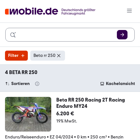
Filter
Beta rr 250
4 BETA RR 250
Sortieren
Kachelansicht
Beta RR 250 Racing 2T Racing
Enduro MY24
6.200 €
19% MwSt.
Enduro/Reiseenduro
•
EZ 04/2024
•
0 km
•
250 cm³
•
Benzin