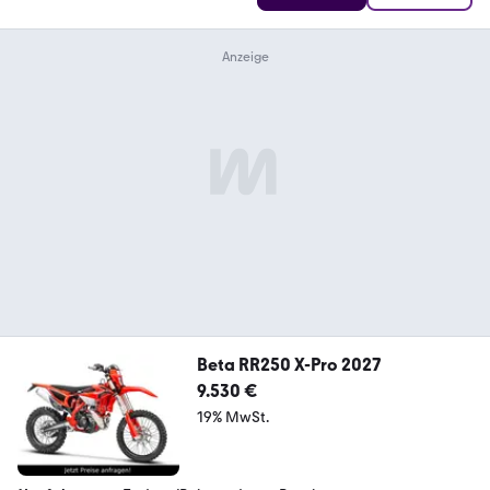
Beta RR250 X-Pro 2027
9.530 €
19% MwSt.