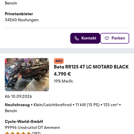
Benzin
Privatanbieter
34260 Kaufungen
Kontakt
Parken
NEU
Beta RR125 4T LC MOTARD BLACK
4.790 €
19% MwSt.
Ab 10.09.2026
Neufahrzeug
•
Klein/Leichtkraftrad
•
11 kW (15 PS)
•
125 cm³
•
Benzin
Cycle-World-GmbH
99996 Unstruttal OT Ammern
(
181
)