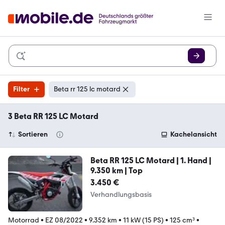
Filter
Beta rr 125 lc motard
3 Beta RR 125 LC Motard
Sortieren
Kachelansicht
Beta RR 125 LC Motard | 1. Hand |
9.350 km | Top
3.450 €
Verhandlungsbasis
Motorrad
•
EZ 08/2022
•
9.352 km
•
11 kW (15 PS)
•
125 cm³
•