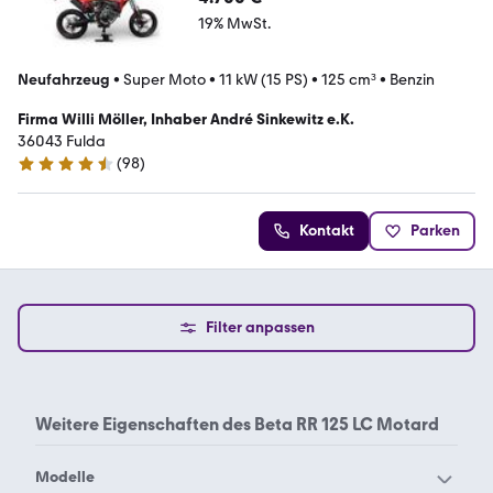
19% MwSt.
Neufahrzeug
•
Super Moto
•
11 kW (15 PS)
•
125 cm³
•
Benzin
Firma Willi Möller, Inhaber André Sinkewitz e.K.
36043 Fulda
(
98
)
4.6 Sterne
Kontakt
Parken
Filter anpassen
Weitere Eigenschaften des
Beta RR 125 LC Motard
Modelle