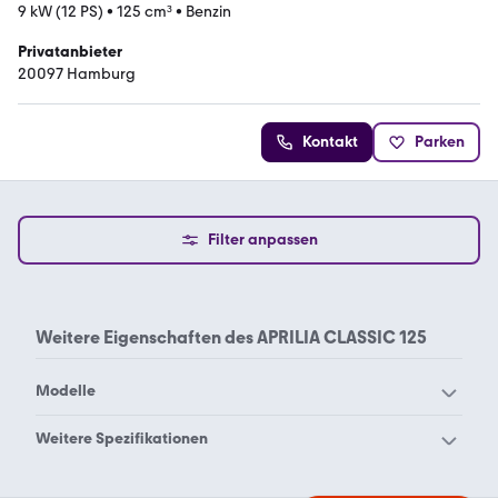
9 kW (12 PS)
•
125 cm³
•
Benzin
Privatanbieter
20097 Hamburg
Kontakt
Parken
Filter anpassen
Weitere Eigenschaften des
APRILIA CLASSIC 125
Modelle
Aprilia Caponord 1200
Aprilia Dorsoduro 1200
Weitere Spezifikationen
Aprilia Dorsoduro 750
Aprilia Dorsoduro 900
Aprilia 1000 r
Aprilia 1000 rsv4