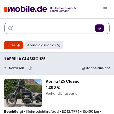
Filter
Aprilia classic 125
1 APRILIA CLASSIC 125
Sortieren
Kachelansicht
Aprilia 125 Classic
1.200 €
Verhandlungsbasis
Beschädigt
•
Klein/Leichtkraftrad
•
EZ 12/1996
•
15.400 km
•