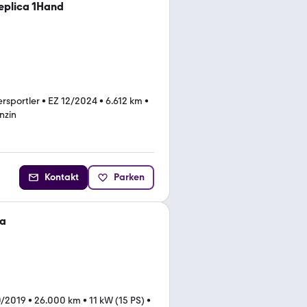
Replica 1Hand
rsportler
•
EZ 12/2024
•
6.612 km
•
nzin
Kontakt
Parken
ca
0/2019
•
26.000 km
•
11 kW (15 PS)
•