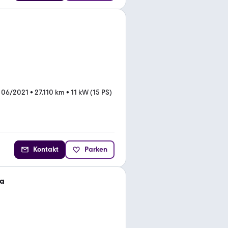
 06/2021
•
27.110 km
•
11 kW (15 PS)
Kontakt
Parken
ca