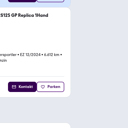
 RS125 GP Replica 1Hand
rsportler
•
EZ 12/2024
•
6.612 km
•
nzin
Kontakt
Parken