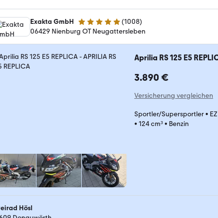
Exakta GmbH
(
1008
)
4.8 Sterne
06429 Nienburg OT Neugattersleben
Aprilia RS 125 E5 REPLI
3.890 €
Versicherung vergleichen
Sportler/Supersportler
•
EZ
•
124 cm³
•
Benzin
eirad Hösl
609 Donauwörth