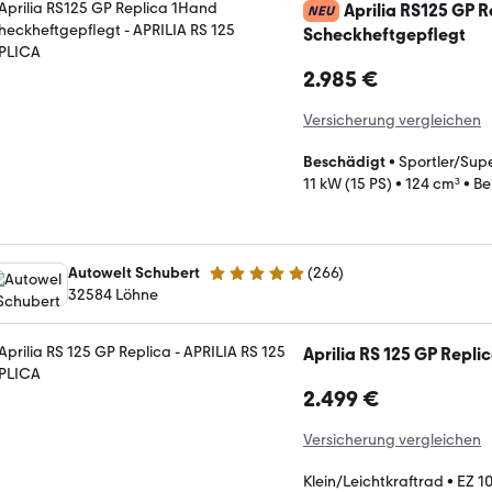
Aprilia RS125 GP 
NEU
Scheckheftgepflegt
2.985 €
Versicherung vergleichen
Beschädigt
•
Sportler/Supe
11 kW (15 PS)
•
124 cm³
•
Be
Autowelt Schubert
(
266
)
5 Sterne
32584 Löhne
Aprilia RS 125 GP Repli
2.499 €
Versicherung vergleichen
Klein/Leichtkraftrad
•
EZ 1