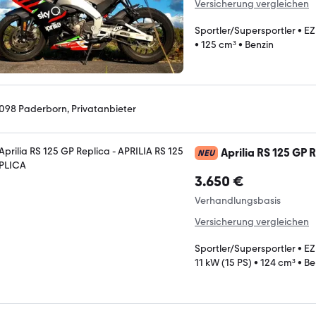
Versicherung vergleichen
Sportler/Supersportler
•
EZ
•
125 cm³
•
Benzin
098 Paderborn, Privatanbieter
Aprilia RS 125 GP 
NEU
3.650 €
Verhandlungsbasis
Versicherung vergleichen
Sportler/Supersportler
•
EZ
11 kW (15 PS)
•
124 cm³
•
Be