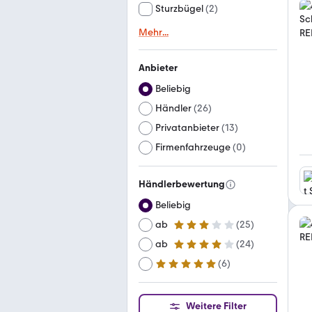
Sturzbügel
(
2
)
Mehr
...
Anbieter
Beliebig
Händler
(
26
)
Privatanbieter
(
13
)
Firmenfahrzeuge
(
0
)
Händlerbewertung
Beliebig
ab
(
25
)
3 Sterne
ab
(
24
)
4 Sterne
(
6
)
ab
5 Sterne
Weitere Filter