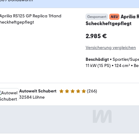
Aprilia
Gesponsert
NEU
Scheckheftgepflegt
2.985 €
Versicherung vergleichen
Beschädigt
•
Sportler/Supe
11 kW (15 PS)
•
124 cm³
•
Be
Autowelt Schubert
(
266
)
5 Sterne
32584 Löhne