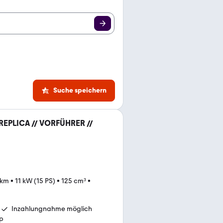
Suche speichern
+ REPLICA // VORFÜHRER //
 km
•
11 kW (15 PS)
•
125 cm³
•
Inzahlungnahme möglich
p