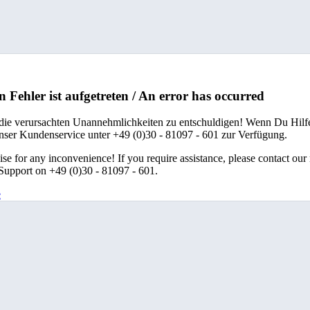
n Fehler ist aufgetreten / An error has occurred
 die verursachten Unannehmlichkeiten zu entschuldigen! Wenn Du Hilfe
unser Kundenservice unter +49 (0)30 - 81097 - 601 zur Verfügung.
se for any inconvenience! If you require assistance, please contact our
upport on +49 (0)30 - 81097 - 601.
e