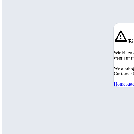
Ei
Wir bitten
steht Dir 
We apologi
Customer S
Homepag