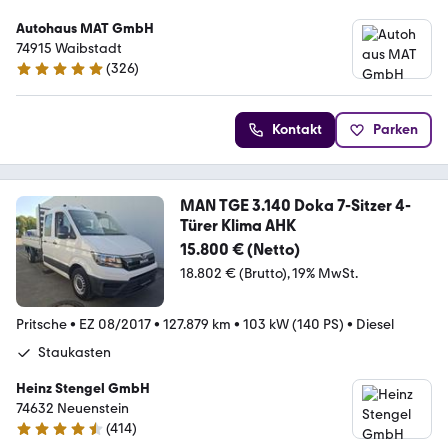
Autohaus MAT GmbH
74915 Waibstadt
(
326
)
4.9 Sterne
Kontakt
Parken
MAN TGE 3.140 Doka 7-Sitzer 4-
Türer Klima AHK
15.800 € (Netto)
18.802 € (Brutto)
19% MwSt.
Pritsche
•
EZ 08/2017
•
127.879 km
•
103 kW (140 PS)
•
Diesel
Staukasten
Heinz Stengel GmbH
74632 Neuenstein
(
414
)
4.7 Sterne