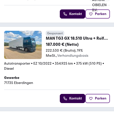
4.5 Sterne
Kontakt
Parken
Gesponsert
MAN TG3 GX 18.510 Ultra + Rolfo
121, 6 cars
187.000 € (Netto)
222.530 € (Brutto)
19%
MwSt.
Verhandlungsbasis
Autotransporter
•
EZ 10/2022
•
354.925 km
•
375 kW (510 PS)
•
Diesel
Gewerbe
71735 Eberdingen
Kontakt
Parken