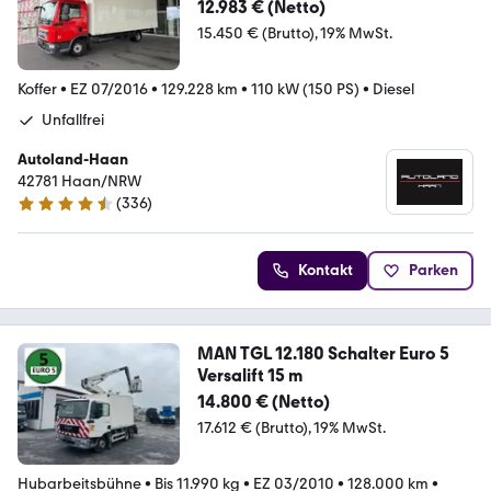
d*Top
12.983 € (Netto)
15.450 € (Brutto)
19% MwSt.
Koffer
•
EZ 07/2016
•
129.228 km
•
110 kW (150 PS)
•
Diesel
Unfallfrei
Autoland-Haan
42781 Haan/NRW
(
336
)
4.5 Sterne
Kontakt
Parken
MAN TGL 12.180 Schalter Euro 5
Versalift 15 m
14.800 € (Netto)
17.612 € (Brutto)
19% MwSt.
Hubarbeitsbühne
•
Bis 11.990 kg
•
EZ 03/2010
•
128.000 km
•