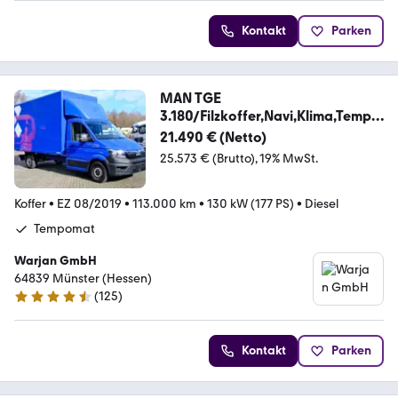
Kontakt
Parken
MAN TGE
3.180/Filzkoffer,Navi,Klima,Tempo
mat,E6
21.490 € (Netto)
25.573 € (Brutto)
19% MwSt.
Koffer
•
EZ 08/2019
•
113.000 km
•
130 kW (177 PS)
•
Diesel
Tempomat
Warjan GmbH
64839 Münster (Hessen)
(
125
)
4.7 Sterne
Kontakt
Parken