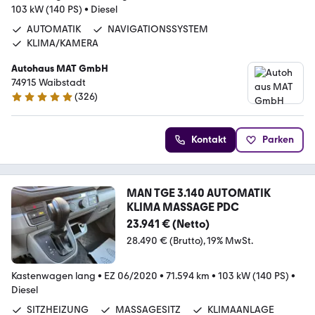
103 kW (140 PS)
•
Diesel
AUTOMATIK
NAVIGATIONSSYSTEM
KLIMA/KAMERA
Autohaus MAT GmbH
74915 Waibstadt
(
326
)
4.9 Sterne
Kontakt
Parken
MAN TGE 3.140 AUTOMATIK
KLIMA MASSAGE PDC
23.941 € (Netto)
28.490 € (Brutto)
19% MwSt.
Kastenwagen lang
•
EZ 06/2020
•
71.594 km
•
103 kW (140 PS)
•
Diesel
SITZHEIZUNG
MASSAGESITZ
KLIMAANLAGE