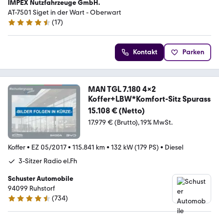
IMPEX Nutzfahrzeuge GmbH.
AT-7501 Siget in der Wart - Oberwart
(
17
)
4.7 Sterne
Kontakt
Parken
MAN TGL 7.180 4x2
Koffer+LBW*Komfort-Sitz Spurass
15.108 € (Netto)
17.979 € (Brutto)
19% MwSt.
Koffer
•
EZ 05/2017
•
115.841 km
•
132 kW (179 PS)
•
Diesel
3-Sitzer Radio el.Fh
Schuster Automobile
94099 Ruhstorf
(
734
)
4.6 Sterne