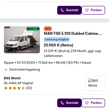
Kontakt
Parken
NEU
MAN TGE 5.120 Dubbel Cabine
Kipper met Kist Dubbellu
Lieferung möglich
25.900 € (Netto)
31.339 € (Brutto)
21% MwSt.
ggf. zzgl.
Lieferkosten
Kipper
•
EZ 01/2020
•
77.462 km
•
88 kW (120 PS)
•
Diesel
Zentralverriegelung
BAS World
NL-5466 AP Veghel
(
52
)
4.7 Sterne
Kontakt
Parken