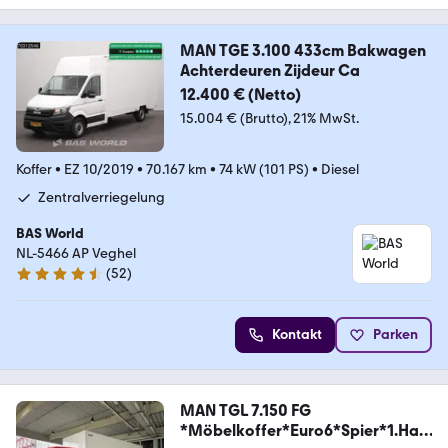
MAN TGE 3.100 433cm Bakwagen
Achterdeuren Zijdeur Ca
12.400 € (Netto)
15.004 € (Brutto)
21% MwSt.
Koffer
•
EZ 10/2019
•
70.167 km
•
74 kW (101 PS)
•
Diesel
Zentralverriegelung
BAS World
NL-5466 AP Veghel
(
52
)
4.7 Sterne
Kontakt
Parken
MAN TGL 7.150 FG
*Möbelkoffer*Euro6*Spier*1.Han