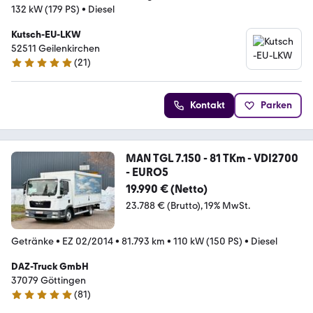
132 kW (179 PS)
•
Diesel
Kutsch-EU-LKW
52511 Geilenkirchen
(
21
)
5 Sterne
Kontakt
Parken
MAN TGL 7.150 - 81 TKm - VDI2700
- EURO5
19.990 € (Netto)
23.788 € (Brutto)
19% MwSt.
Getränke
•
EZ 02/2014
•
81.793 km
•
110 kW (150 PS)
•
Diesel
DAZ-Truck GmbH
37079 Göttingen
(
81
)
4.8 Sterne