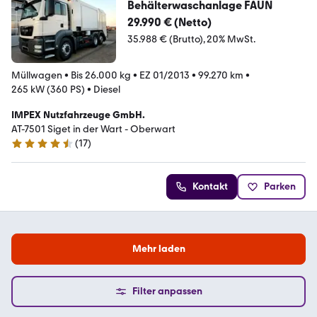
Behälterwaschanlage FAUN
29.990 € (Netto)
35.988 € (Brutto)
20% MwSt.
Müllwagen
•
Bis 26.000 kg
•
EZ 01/2013
•
99.270 km
•
265 kW (360 PS)
•
Diesel
IMPEX Nutzfahrzeuge GmbH.
AT-7501 Siget in der Wart - Oberwart
(
17
)
4.7 Sterne
Kontakt
Parken
Mehr laden
Filter anpassen