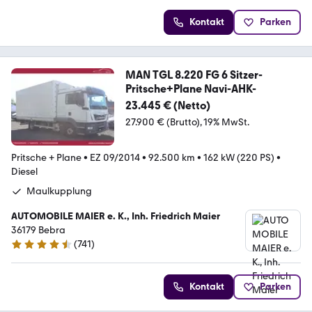
Kontakt
Parken
MAN TGL 8.220 FG 6 Sitzer-
Pritsche+Plane Navi-AHK-
23.445 € (Netto)
27.900 € (Brutto)
19% MwSt.
Pritsche + Plane
•
EZ 09/2014
•
92.500 km
•
162 kW (220 PS)
•
Diesel
Maulkupplung
AUTOMOBILE MAIER e. K., Inh. Friedrich Maier
36179 Bebra
(
741
)
4.6 Sterne
Kontakt
Parken