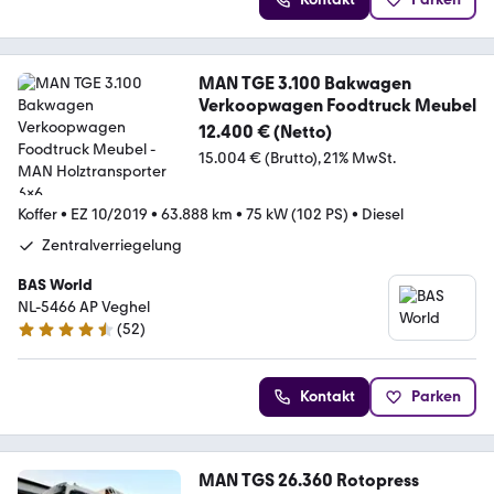
MAN TGE 3.100 Bakwagen
Verkoopwagen Foodtruck Meubel
12.400 € (Netto)
15.004 € (Brutto)
21% MwSt.
Koffer
•
EZ 10/2019
•
63.888 km
•
75 kW (102 PS)
•
Diesel
Zentralverriegelung
BAS World
NL-5466 AP Veghel
(
52
)
4.7 Sterne
Kontakt
Parken
MAN TGS 26.360 Rotopress