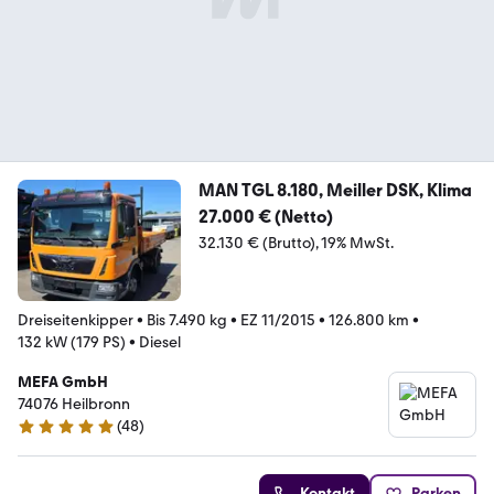
MAN TGL 8.180, Meiller DSK, Klima
27.000 € (Netto)
32.130 € (Brutto)
19% MwSt.
Dreiseitenkipper
•
Bis 7.490 kg
•
EZ 11/2015
•
126.800 km
•
132 kW (179 PS)
•
Diesel
MEFA GmbH
74076 Heilbronn
(
48
)
5 Sterne
Kontakt
Parken