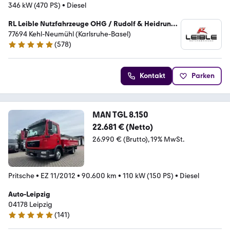
346 kW (470 PS)
•
Diesel
RL Leible Nutzfahrzeuge OHG / Rudolf & Heidrun
Leible
77694 Kehl-Neumühl (Karlsruhe-Basel)
(
578
)
5 Sterne
Kontakt
Parken
MAN TGL 8.150
22.681 € (Netto)
26.990 € (Brutto)
19% MwSt.
Pritsche
•
EZ 11/2012
•
90.600 km
•
110 kW (150 PS)
•
Diesel
Auto-Leipzig
04178 Leipzig
(
141
)
4.8 Sterne