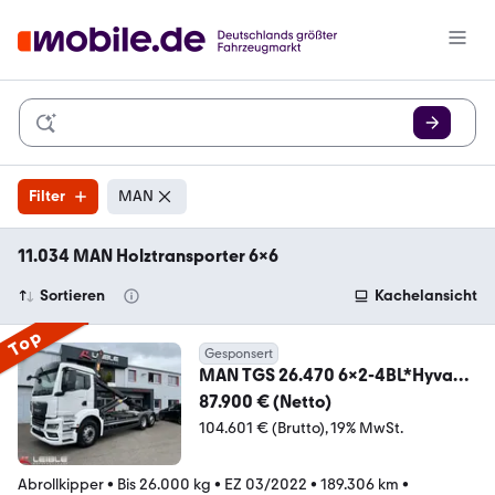
Filter
MAN
11.034 MAN Holztransporter 6x6
Sortieren
Kachelansicht
Top
Gesponsert
MAN TGS 26.470 6x2-4BL*Hyva
Haken*189 TKM*Kamera*
87.900 € (Netto)
104.601 € (Brutto)
19% MwSt.
Abrollkipper
•
Bis 26.000 kg
•
EZ 03/2022
•
189.306 km
•