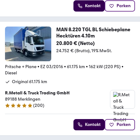
Kontakt
Parken
MAN 8.220 TGL BL Schiebeplane
Hecktüren 4.10m
20.800 € (Netto)
24.752 € (Brutto)
19% MwSt.
Pritsche + Plane
•
EZ 03/2016
•
61.175 km
•
162 kW (220 PS)
•
Diesel
Original 61.175 km
R.Metall & Truck Trading GmbH
89188 Merklingen
(
200
)
4.9 Sterne
Kontakt
Parken