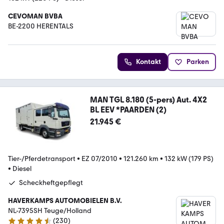
CEVOMAN BVBA
BE-2200 HERENTALS
Kontakt
Parken
MAN TGL 8.180 (5-pers) Aut. 4X2
BL EEV *PAARDEN (2)
21.945 €
Tier-/Pferdetransport
•
EZ 07/2010
•
121.260 km
•
132 kW (179 PS)
•
Diesel
Scheckheftgepflegt
HAVERKAMPS AUTOMOBIELEN B.V.
NL-7395SH Teuge/Holland
(
230
)