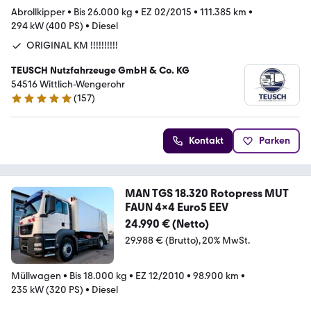
Abrollkipper
•
Bis 26.000 kg
•
EZ 02/2015
•
111.385 km
•
294 kW (400 PS)
•
Diesel
ORIGINAL KM !!!!!!!!!!
TEUSCH Nutzfahrzeuge GmbH & Co. KG
54516 Wittlich-Wengerohr
(
157
)
5 Sterne
Kontakt
Parken
MAN TGS 18.320 Rotopress MUT
FAUN 4x4 Euro5 EEV
24.990 € (Netto)
29.988 € (Brutto)
20% MwSt.
Müllwagen
•
Bis 18.000 kg
•
EZ 12/2010
•
98.900 km
•
235 kW (320 PS)
•
Diesel