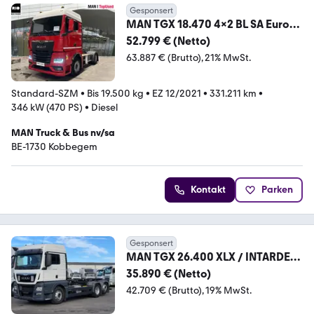
Gesponsert
MAN TGX 18.470 4x2 BL SA Euro6
Retarder Klima ZV
52.799 € (Netto)
63.887 € (Brutto)
21% MwSt.
Standard-SZM
•
Bis 19.500 kg
•
EZ 12/2021
•
331.211 km
•
346 kW (470 PS)
•
Diesel
MAN Truck & Bus nv/sa
BE-1730 Kobbegem
Kontakt
Parken
Gesponsert
MAN TGX 26.400 XLX / INTARDER
/ HIAB-SEILABROLLER
35.890 € (Netto)
42.709 € (Brutto)
19% MwSt.