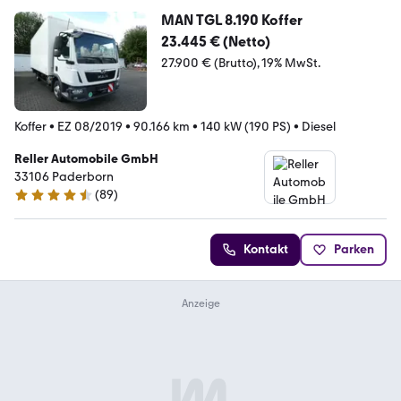
MAN TGL 8.190 Koffer
23.445 € (Netto)
27.900 € (Brutto)
19% MwSt.
Koffer
•
EZ 08/2019
•
90.166 km
•
140 kW (190 PS)
•
Diesel
Reller Automobile GmbH
33106 Paderborn
(
89
)
4.4 Sterne
Kontakt
Parken