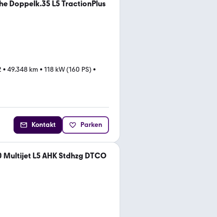
che Doppelk.35 L5 TractionPlus
2
•
49.348 km
•
118 kW (160 PS)
•
Kontakt
Parken
0 Multijet L5 AHK Stdhzg DTCO