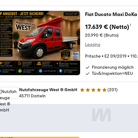
Fiat Ducato Maxi DoKa
¹
17.639 € (Netto)
20.990 € (Brutto)
Leasing
Pritsche
•
EZ 09/2019
•
110
Finanzierung möglich
Tüv&Inspektion=NEU
Nutzfahrzeuge West ® GmbH
(
201
)
4.9 Sterne
45711 Datteln