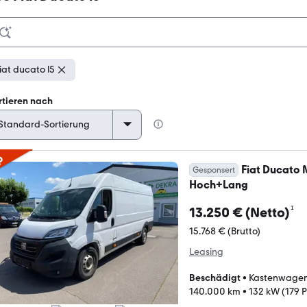
iat ducato l5
rtieren nach
p
Fiat Ducato 
Gesponsert
Hoch+Lang
¹
13.250 € (Netto)
15.768 € (Brutto)
Leasing
Beschädigt
•
Kastenwagen
140.000 km
•
132 kW (179 P