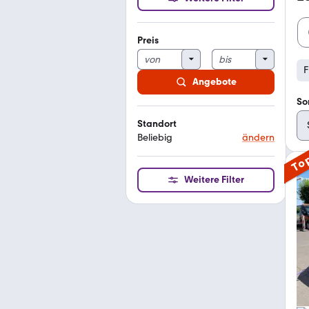
Preis
F
Angebote
So
Standort
Beliebig
ändern
To
Weitere Filter