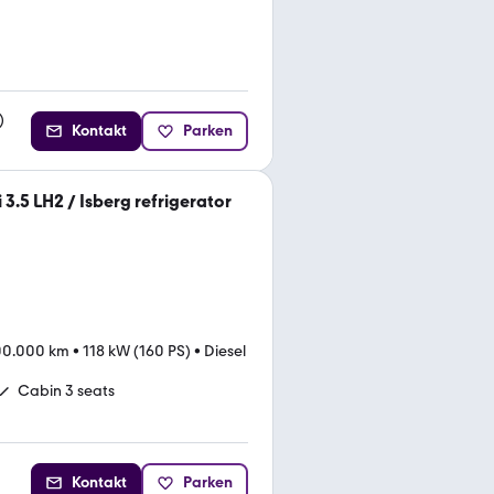
)
Kontakt
Parken
 3.5 LH2 / Isberg refrigerator
00.000 km
•
118 kW (160 PS)
•
Diesel
Cabin 3 seats
Kontakt
Parken