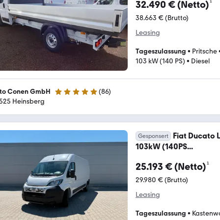
¹
32.490 € (Netto)
38.663 € (Brutto)
Leasing
Tageszulassung
•
Pritsche
103 kW (140 PS)
•
Diesel
to Conen GmbH
(
86
)
5 Sterne
525 Heinsberg
Fiat Ducato L
Gesponsert
103kW (140PS...
¹
25.193 € (Netto)
29.980 € (Brutto)
Leasing
Tageszulassung
•
Kastenw