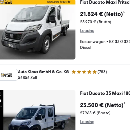
Fiat Ducato Maxi Prits
¹
21.824 € (Netto)
25.970 € (Brutto)
Leasing
Kastenwagen
•
EZ 03/202
Diesel
Auto Klaus GmbH & Co. KG
(
753
)
4.9 Sterne
56856 Zell
Fiat Ducato 35 Maxi 18
¹
23.500 € (Netto)
27.965 € (Brutto)
Leasing