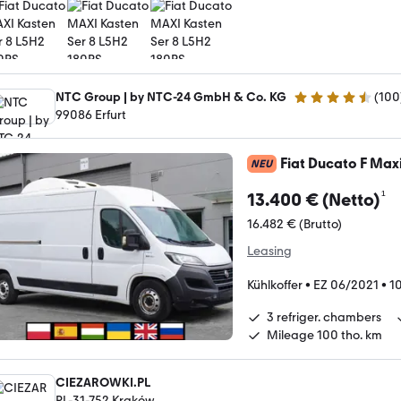
NTC Group | by NTC-24 GmbH & Co. KG
(
100
4.7 Sterne
99086 Erfurt
Fiat Ducato F Maxi
NEU
¹
13.400 € (Netto)
16.482 € (Brutto)
Leasing
Kühlkoffer
•
EZ 06/2021
•
1
3 refriger. chambers
Mileage 100 tho. km
CIEZAROWKI.PL
PL-31-752 Kraków