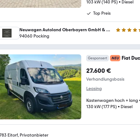
103 kW (140 PS)
•
Diesel
Top Preis
Neuwagen Autoland Oberbayern GmbH & Co. KG
4.7 Sterne
94060 Pocking
Fiat Du
Gesponsert
NEU
27.600 €
Verhandlungsbasis
Leasing
Kastenwagen hoch + lang
130 kW (177 PS)
•
Diesel
783 Eitorf, Privatanbieter