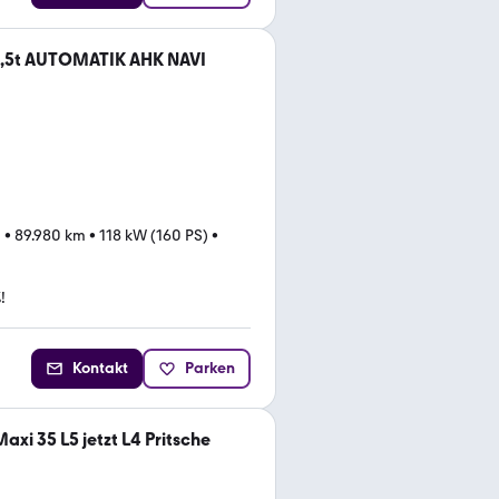
 3,5t AUTOMATIK AHK NAVI
0
•
89.980 km
•
118 kW (160 PS)
•
!
Kontakt
Parken
axi 35 L5 jetzt L4 Pritsche