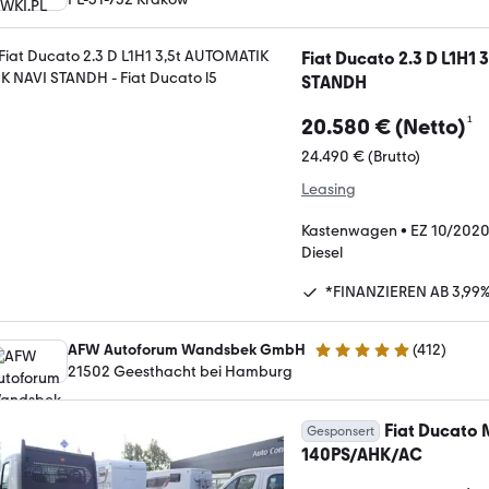
Fiat Ducato 2.3 D L1H1
STANDH
¹
20.580 € (Netto)
24.490 € (Brutto)
Leasing
Kastenwagen
•
EZ 10/202
Diesel
*FINANZIEREN AB 3,99%
AFW Autoforum Wandsbek GmbH
(
412
)
4.9 Sterne
21502 Geesthacht bei Hamburg
Fiat Ducato M
Gesponsert
140PS/AHK/AC