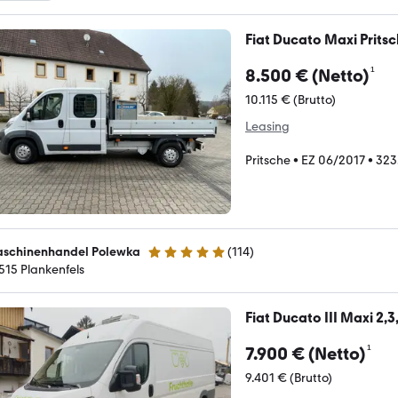
Fiat Ducato Maxi Prits
¹
8.500 € (Netto)
10.115 € (Brutto)
Leasing
Pritsche
•
EZ 06/2017
•
323
schinenhandel Polewka
(
114
)
5 Sterne
515 Plankenfels
Fiat Ducato III Maxi 2,3
¹
7.900 € (Netto)
9.401 € (Brutto)