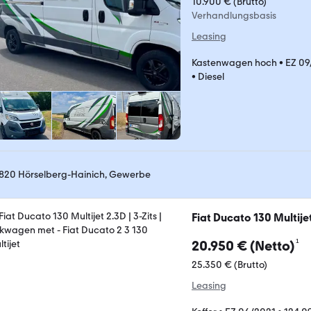
10.900 € (Brutto)
Verhandlungsbasis
Leasing
Kastenwagen hoch
•
EZ 09
•
Diesel
820 Hörselberg-Hainich, Gewerbe
Fiat Ducato 130 Multije
¹
20.950 € (Netto)
25.350 € (Brutto)
Leasing