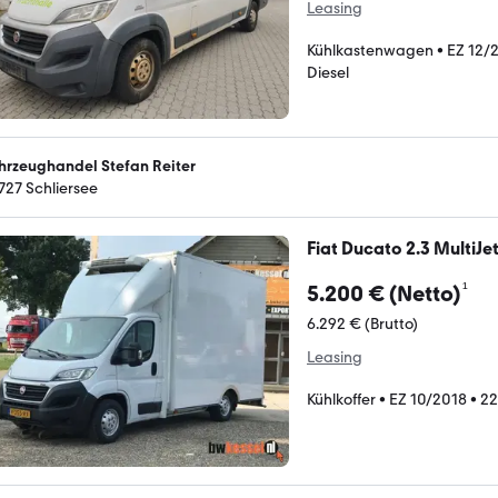
Leasing
Kühlkastenwagen
•
EZ 12/
Diesel
hrzeughandel Stefan Reiter
727 Schliersee
Fiat Ducato 2.3 MultiJe
¹
5.200 € (Netto)
6.292 € (Brutto)
Leasing
Kühlkoffer
•
EZ 10/2018
•
22