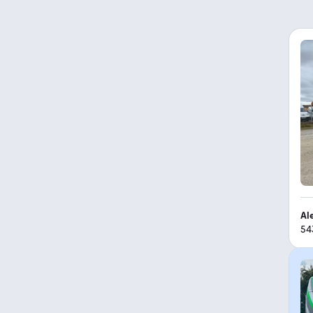
Al
54