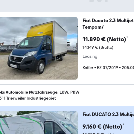
Fiat Ducato 2.3 Multije
Tempom/
¹
11.890 € (Netto)
14.149 € (Brutto)
Leasing
Koffer
•
EZ 07/2019
•
205.0
eks Automobile Nutzfahrzeuge, LKW, PKW
311 Trierweiler Industriegebiet
Fiat DUCATO 2.3 Multije
¹
9.160 € (Netto)