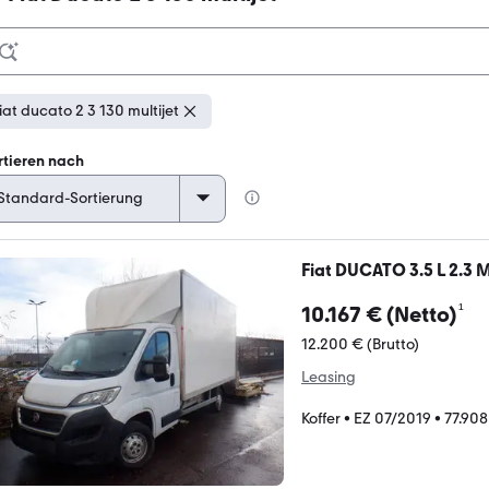
iat ducato 2 3 130 multijet
rtieren nach
Fiat DUCATO 3.5 L 2.3
¹
10.167 € (Netto)
12.200 € (Brutto)
Leasing
Koffer
•
EZ 07/2019
•
77.90