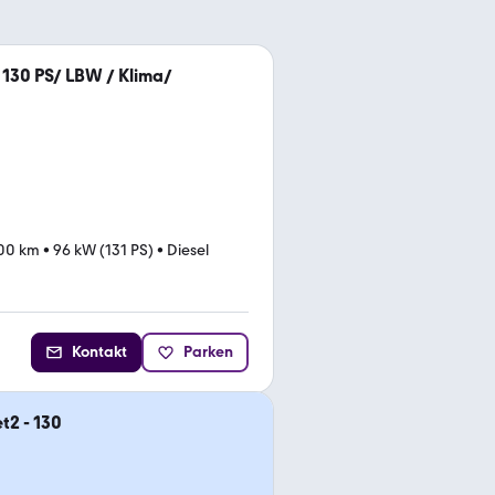
t 130 PS/ LBW / Klima/
00 km
•
96 kW (131 PS)
•
Diesel
Kontakt
Parken
t2 - 130