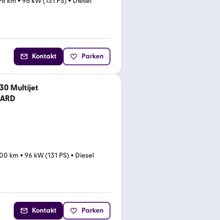
96 km
•
96 kW (131 PS)
•
Diesel
Kontakt
Parken
30 Multijet
OARD
00 km
•
96 kW (131 PS)
•
Diesel
Kontakt
Parken