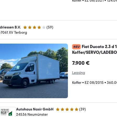
Koffer
•
EZ 06/2021
•
124.0
driessen B.V.
(
59
)
3.9 Sterne
-7061 XV Terborg
Fiat Ducato 2.3 d 1
NEU
Koffer/SERVO/LADEB
7.900 €
Leasing
Koffer
•
EZ 08/2015
•
360.0
Autohaus Nasir GmbH
(
39
)
4.8 Sterne
24536 Neumünster