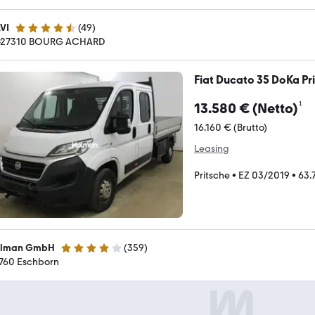
VI
(
49
)
4.5 Sterne
-27310 BOURG ACHARD
Fiat Ducato 35 DoKa Prit
¹
13.580 € (Netto)
16.160 € (Brutto)
Leasing
Pritsche
•
EZ 03/2019
•
63.
lman GmbH
(
359
)
4.1 Sterne
760 Eschborn