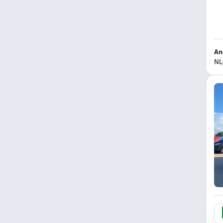
An
NL