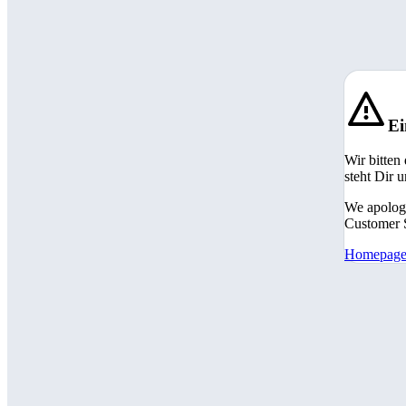
Ei
Wir bitten
steht Dir 
We apologi
Customer S
Homepag