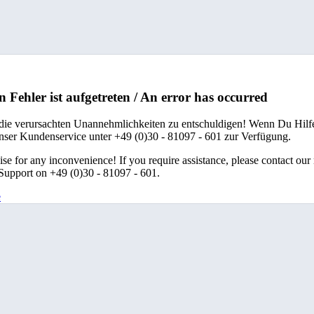
n Fehler ist aufgetreten / An error has occurred
 die verursachten Unannehmlichkeiten zu entschuldigen! Wenn Du Hilfe
unser Kundenservice unter +49 (0)30 - 81097 - 601 zur Verfügung.
se for any inconvenience! If you require assistance, please contact our
upport on +49 (0)30 - 81097 - 601.
e