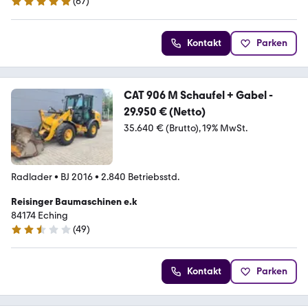
(
67
)
4.9 Sterne
Kontakt
Parken
CAT 906 M Schaufel + Gabel -
29.950 € (Netto)
35.640 € (Brutto)
19% MwSt.
Radlader
•
BJ 2016
•
2.840 Betriebsstd.
Reisinger Baumaschinen e.k
84174 Eching
(
49
)
2.7 Sterne
Kontakt
Parken