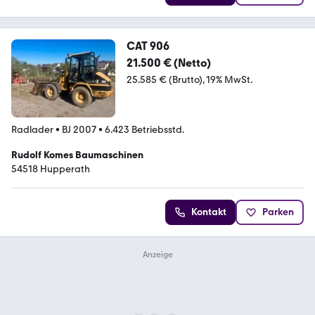
CAT 906
21.500 € (Netto)
25.585 € (Brutto)
19% MwSt.
Radlader
•
BJ 2007
•
6.423 Betriebsstd.
Rudolf Komes Baumaschinen
54518 Hupperath
Kontakt
Parken