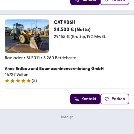
CAT 906H
24.500 € (Netto)
29.155 € (Brutto)
19% MwSt.
Radlader
•
BJ 2011
•
5.260 Betriebsstd.
Anne Erdbau und Baumaschinenvermietung GmbH
16727 Velten
(
5
)
5 Sterne
Kontakt
Parken