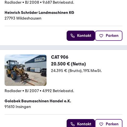
Radlader
•
BJ 2008
•
9.687 Betriebsstd.
Heinrich Schröder Landmaschinen KG
27793 Wildeshausen
Kontakt
Parken
CAT 906
20.500 € (Netto)
24.395 € (Brutto)
19% MwSt.
Radlader
•
BJ 2007
•
4.992 Betriebsstd.
Golabek Baumaschinen Handel e.K.
91610 Insingen
Kontakt
Parken