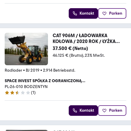
Kontakt
Parken
CAT 906M / ŁADOWARKA
KOŁOWA / 2020 ROK / ŁYŻKA
SZCZĘ
37.500 € (Netto)
46.125 € (Brutto)
23% MwSt.
Radlader
•
BJ 2019
•
2.914 Betriebsstd.
SPACE INVEST SPÓŁKA Z OGRANICZONĄ
ODPOWIEDZIALNOŚCIĄ
PL-26-010 BODZENTYN
(
1
)
2.7 Sterne
Kontakt
Parken