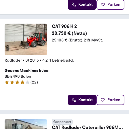
Kontakt
Parken
CAT 906 H 2
20.750 € (Netto)
25.108 € (Brutto)
21% MwSt.
Radlader
•
BJ 2013
•
4.211 Betriebsstd.
Geuens Machines bvba
BE-2490 Balen
(
22
)
4.2 Sterne
Kontakt
Parken
Gesponsert
CAT Radlader Caterpillar 906M