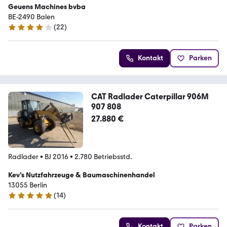
Geuens Machines bvba
BE-2490 Balen
(
22
)
4.2 Sterne
Kontakt
Parken
CAT Radlader Caterpillar 906M
907 808
27.880 €
Radlader
•
BJ 2016
•
2.780 Betriebsstd.
Kev’s Nutzfahrzeuge & Baumaschinenhandel
13055 Berlin
(
14
)
5 Sterne
Kontakt
Parken