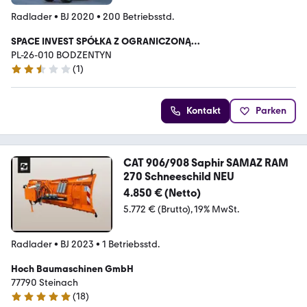
Radlader
•
BJ 2020
•
200 Betriebsstd.
SPACE INVEST SPÓŁKA Z OGRANICZONĄ
ODPOWIEDZIALNOŚCIĄ
PL-26-010 BODZENTYN
(
1
)
2.7 Sterne
Kontakt
Parken
CAT 906/908 Saphir SAMAZ RAM
270 Schneeschild NEU
4.850 € (Netto)
5.772 € (Brutto)
19% MwSt.
Radlader
•
BJ 2023
•
1 Betriebsstd.
Hoch Baumaschinen GmbH
77790 Steinach
(
18
)
4.9 Sterne