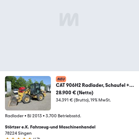
NEU
CAT 906H2 Radlader, Schaufel +
Gabel
28.900 € (Netto)
34.391 € (Brutto)
19% MwSt.
Radlader
•
BJ 2013
•
3.700 Betriebsstd.
Störtzer e.K. Fahrzeug-und Maschinenhandel
78224 Singen