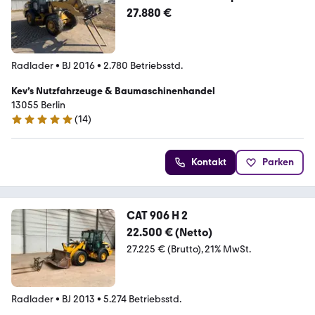
907 808
27.880 €
Radlader
•
BJ 2016
•
2.780 Betriebsstd.
Kev’s Nutzfahrzeuge & Baumaschinenhandel
13055 Berlin
(
14
)
5 Sterne
Kontakt
Parken
CAT 906 H 2
22.500 € (Netto)
27.225 € (Brutto)
21% MwSt.
Radlader
•
BJ 2013
•
5.274 Betriebsstd.