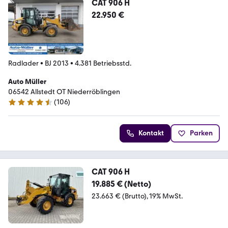
CAT 906 H
22.950 €
Radlader
•
BJ 2013
•
4.381 Betriebsstd.
Auto Müller
06542 Allstedt OT Niederröblingen
(
106
)
4.3 Sterne
Kontakt
Parken
CAT 906 H
19.885 € (Netto)
23.663 € (Brutto)
19% MwSt.