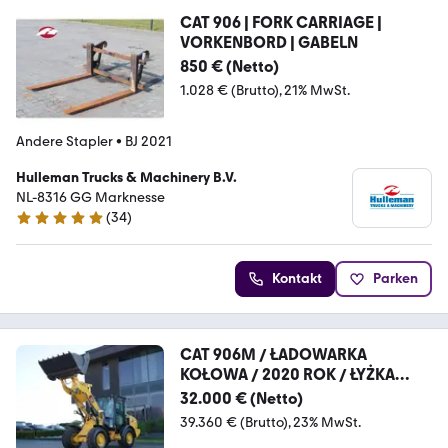
CAT 906 | FORK CARRIAGE |
VORKENBORD | GABELN
850 € (Netto)
1.028 € (Brutto)
21% MwSt.
Andere Stapler
•
BJ 2021
Hulleman Trucks & Machinery B.V.
NL-8316 GG Marknesse
(
34
)
5 Sterne
Kontakt
Parken
CAT 906M / ŁADOWARKA
KOŁOWA / 2020 ROK / ŁYŻKA
SZCZĘ
32.000 € (Netto)
39.360 € (Brutto)
23% MwSt.