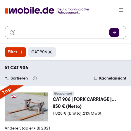
Filter
CAT 906
51 CAT 906
Sortieren
Kachelansicht
Top
Gesponsert
CAT 906 | FORK CARRIAGE |
VORKENBORD | GABELN
850 € (Netto)
1.028 € (Brutto)
21% MwSt.
Andere Stapler
•
BJ 2021