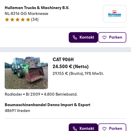
Hulleman Trucks & Machinery B.V.
NL-8316 GG Marknesse
(
34
)
5 Sterne
Kontakt
Parken
CAT 906H
24.500 € (Netto)
29.155 € (Brutto)
19% MwSt.
Radlader
•
BJ 2009
•
4.800 Betriebsstd.
Baumaschinenhandel Denno Import & Export
48691 Vreden
Kontakt
Parken