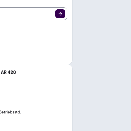
 AR 420
Betriebsstd.