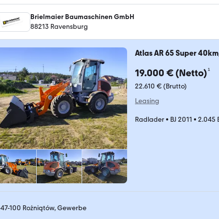
Brielmaier Baumaschinen GmbH
88213 Ravensburg
Atlas AR 65 Super 40km
¹
19.000 € (Netto)
22.610 € (Brutto)
Leasing
Radlader
•
BJ 2011
•
2.045 
-47-100 Rożniątów, Gewerbe