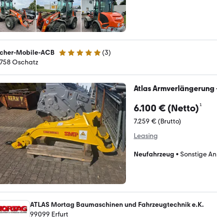
scher-Mobile-ACB
(
3
)
5 Sterne
758 Oschatz
Atlas Armverlängerung -
¹
6.100 € (Netto)
7.259 € (Brutto)
Leasing
Neufahrzeug
•
Sonstige A
ATLAS Mortag Baumaschinen und Fahrzeugtechnik e.K.
99099 Erfurt