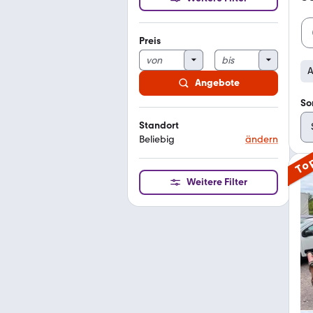
Preis
A
Angebote
So
Standort
Beliebig
ändern
To
Weitere Filter