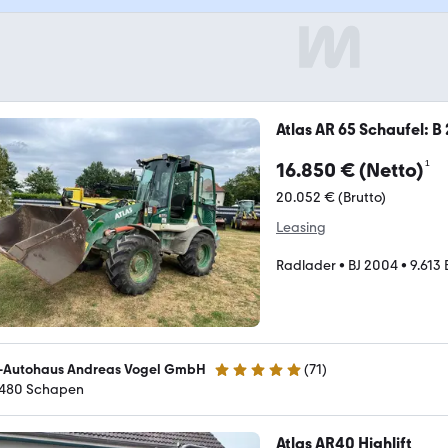
Atlas AR 65 Schaufel: 
¹
16.850 € (Netto)
20.052 € (Brutto)
Leasing
Radlader
•
BJ 2004
•
9.613 
-Autohaus Andreas Vogel GmbH
(
71
)
4.9 Sterne
480 Schapen
Atlas AR40 Highlift