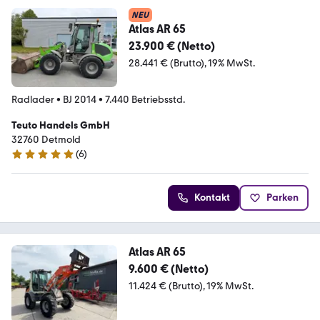
NEU
Atlas AR 65
23.900 € (Netto)
28.441 € (Brutto)
19% MwSt.
Radlader
•
BJ 2014
•
7.440 Betriebsstd.
Teuto Handels GmbH
32760 Detmold
(
6
)
4.8 Sterne
Kontakt
Parken
Atlas AR 65
9.600 € (Netto)
11.424 € (Brutto)
19% MwSt.