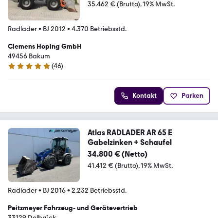
35.462 € (Brutto)
19% MwSt.
Radlader
•
BJ 2012
•
4.370 Betriebsstd.
Clemens Hoping GmbH
49456 Bakum
(
46
)
5 Sterne
Kontakt
Parken
Atlas RADLADER AR 65 E
Gabelzinken + Schaufel
34.800 € (Netto)
41.412 € (Brutto)
19% MwSt.
Radlader
•
BJ 2016
•
2.232 Betriebsstd.
Peitzmeyer Fahrzeug- und Gerätevertrieb
33129 Delbrück