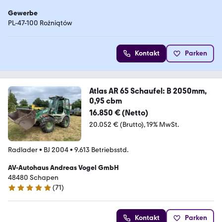
Gewerbe
PL-47-100 Rożniątów
Kontakt
Parken
Atlas AR 65 Schaufel: B 2050mm,
0,95 cbm
16.850 € (Netto)
20.052 € (Brutto)
19% MwSt.
Radlader
•
BJ 2004
•
9.613 Betriebsstd.
AV-Autohaus Andreas Vogel GmbH
48480 Schapen
(
71
)
4.9 Sterne
Kontakt
Parken