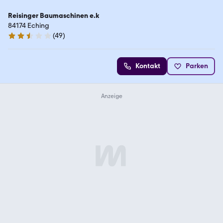
Reisinger Baumaschinen e.k
84174 Eching
(
49
)
2.7 Sterne
Kontakt
Parken