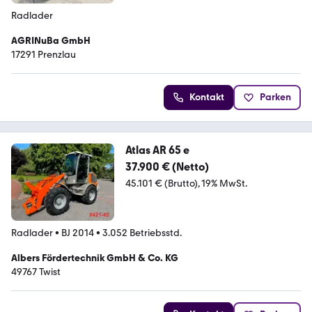
Radlader
AGRINuBa GmbH
17291 Prenzlau
Kontakt
Parken
Atlas AR 65 e
37.900 € (Netto)
45.101 € (Brutto)
19% MwSt.
Radlader
•
BJ 2014
•
3.052 Betriebsstd.
Albers Fördertechnik GmbH & Co. KG
49767 Twist