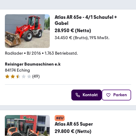
Atlas AR 65e - 4/1 Schaufel +
Gabel
28.950 € (Netto)
34.450 € (Brutto)
19% MwSt.
Radlader
•
BJ 2016
•
1.763 Betriebsstd.
Reisinger Baumaschinen e.k
84174 Eching
(
49
)
2.7 Sterne
Kontakt
Parken
NEU
Atlas AR 65 Super
29.800 € (Netto)