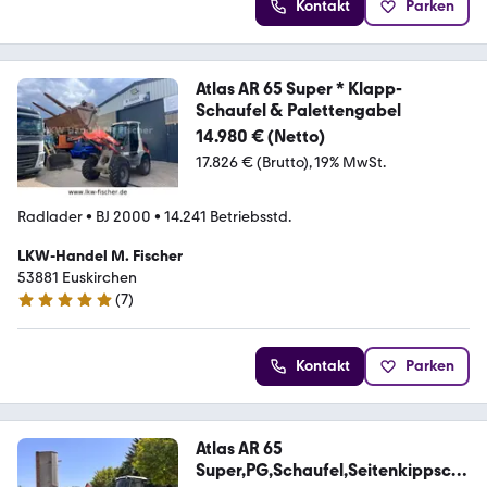
Kontakt
Parken
Atlas AR 65 Super * Klapp-
Schaufel & Palettengabel
14.980 € (Netto)
17.826 € (Brutto)
19% MwSt.
Radlader
•
BJ 2000
•
14.241 Betriebsstd.
LKW-Handel M. Fischer
53881 Euskirchen
(
7
)
5 Sterne
Kontakt
Parken
Atlas AR 65
Super,PG,Schaufel,Seitenkippsch