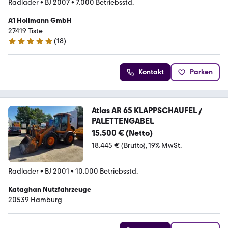
Radlader
•
BJ 2007
•
7.000 Betriebsstd.
A1 Hollmann GmbH
27419 Tiste
(
18
)
5 Sterne
Kontakt
Parken
Atlas AR 65 KLAPPSCHAUFEL /
PALETTENGABEL
15.500 € (Netto)
18.445 € (Brutto)
19% MwSt.
Radlader
•
BJ 2001
•
10.000 Betriebsstd.
Kataghan Nutzfahrzeuge
20539 Hamburg