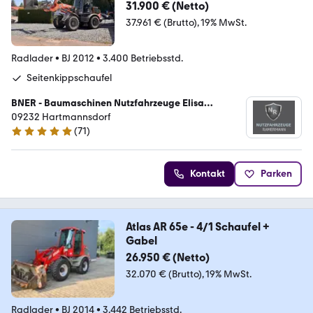
aufel
31.900 € (Netto)
37.961 € (Brutto)
19% MwSt.
Radlader
•
BJ 2012
•
3.400 Betriebsstd.
Seitenkippschaufel
BNER - Baumaschinen Nutzfahrzeuge Elisa
Ramermann
09232 Hartmannsdorf
(
71
)
5 Sterne
Kontakt
Parken
Atlas AR 65e - 4/1 Schaufel +
Gabel
26.950 € (Netto)
32.070 € (Brutto)
19% MwSt.
Radlader
•
BJ 2014
•
3.442 Betriebsstd.