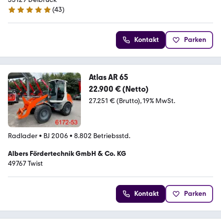
(
43
)
5 Sterne
Kontakt
Parken
Atlas AR 65
22.900 € (Netto)
27.251 € (Brutto)
19% MwSt.
Radlader
•
BJ 2006
•
8.802 Betriebsstd.
Albers Fördertechnik GmbH & Co. KG
49767 Twist
Kontakt
Parken