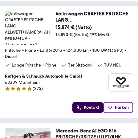
Volkswagen CRAFTER PRITSCHE
LANG
ALLWETT+KAMERA+AHK+1HD+TÜ
15.874 € (Netto)
V
18.890 € (Brutto)
19% MwSt.
Pritsche + Plane
•
EZ 06/2013
•
124.000 km
•
100 kW (136 PS)
•
Diesel
Lange Pritsche + Plane
3er Sitzbank
TÜV NEU
Reffgen & Schmuck Automobile GmbH
68309 Mannheim
(
275
)
4.8 Sterne
Kontakt
Parken
Mercedes-Benz ATEGO 816
PRITSCHE/3SITZE/LUFT/AHK