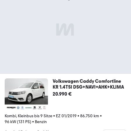
Volkswagen Caddy Comfortline
KR 1.4TSI DSG+NAVI+AHK+KLIMA
20.990 €
Kombi, Kleinbus bis 9 Sitze
•
EZ 01/2019
•
86.750 km
•
96 kW (131 PS)
•
Benzin