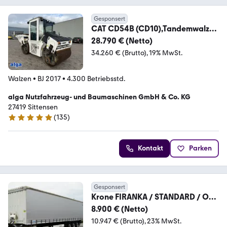
Gesponsert
CAT CD54B (CD10),Tandemwalze,
Streuer,Kantenscheider
28.790 € (Netto)
34.260 € (Brutto)
19% MwSt.
Walzen
•
BJ 2017
•
4.300 Betriebsstd.
alga Nutzfahrzeug- und Baumaschinen GmbH & Co. KG
27419 Sittensen
(
135
)
4.9 Sterne
Kontakt
Parken
Gesponsert
Krone FIRANKA / STANDARD / OŚ
PODNOSZONA /
8.900 € (Netto)
10.947 € (Brutto)
23% MwSt.