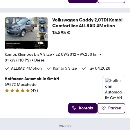
Volkswagen Caddy 2,0TDI Kombi
Comfortline ALLRAD 4Motion
15.595 €
Kombi, Kleinbus bis 9 Sitze
•
EZ 09/2012
•
99.250 km
•
81 kW (110 PS)
•
Diesel
ALLRAD 4Motion
Kombi 5 Sitze
Tüv 04.2028
Hoffmann Automobile GmbH
59872 Meschede
(
49
)
4.9 Sterne
Kontakt
Parken