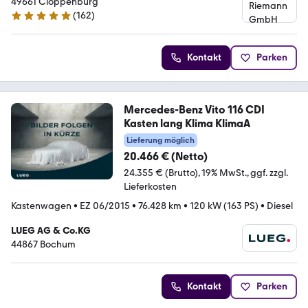
49661 Cloppenburg
(
162
)
5 Sterne
Kontakt
Parken
Mercedes-Benz Vito 116 CDI
Kasten lang Klima KlimaA
Lieferung möglich
20.466 € (Netto)
24.355 € (Brutto)
19% MwSt.
ggf. zzgl.
Lieferkosten
Kastenwagen
•
EZ 06/2015
•
76.428 km
•
120 kW (163 PS)
•
Diesel
LUEG AG & Co.KG
44867 Bochum
Kontakt
Parken