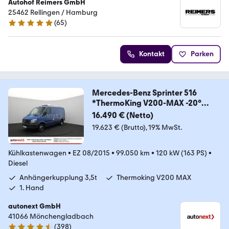
Autohof Reimers GmbH
25462 Rellingen / Hamburg
(
65
)
5 Sterne
Kontakt
Parken
Mercedes-Benz Sprinter 516
*ThermoKing V200-MAX -20°
Tief*
16.490 € (Netto)
19.623 € (Brutto)
19% MwSt.
Kühlkastenwagen
•
EZ 08/2015
•
99.050 km
•
120 kW (163 PS)
•
Diesel
Anhängerkupplung 3,5t
Thermoking V200 MAX
1. Hand
autonext GmbH
41066 Mönchengladbach
(
398
)