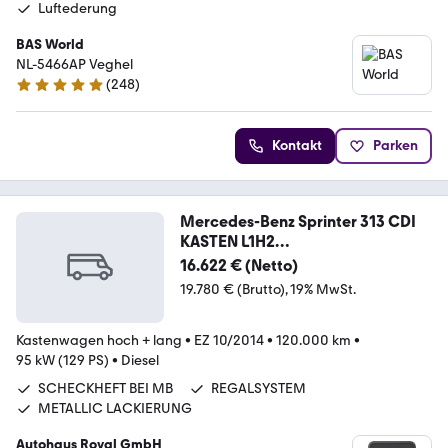
Luftederung
BAS World
NL-5466AP Veghel
(
248
)
4.8 Sterne
Kontakt
Parken
Mercedes-Benz Sprinter 313 CDI
KASTEN L1H2
STANDHZ,SCHWINGSITZ
16.622 € (Netto)
19.780 € (Brutto)
19% MwSt.
Kastenwagen hoch + lang
•
EZ 10/2014
•
120.000 km
•
95 kW (129 PS)
•
Diesel
SCHECKHEFT BEI MB
REGALSYSTEM
METALLIC LACKIERUNG
Autohaus Royal GmbH