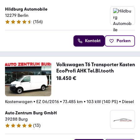
Hildburg Automobile
12279 Berlin
(
156
)
4.7 Sterne
Kontakt
Parken
Volkswagen T6 Transporter Kasten
EcoProfi AHK Tel.Bl.tooth
18.450 €
Kastenwagen
•
EZ 06/2016
•
73.485 km
•
103 kW (140 PS)
•
Diesel
Auto Zentrum Burg GmbH
39288 Burg
(
13
)
5 Sterne