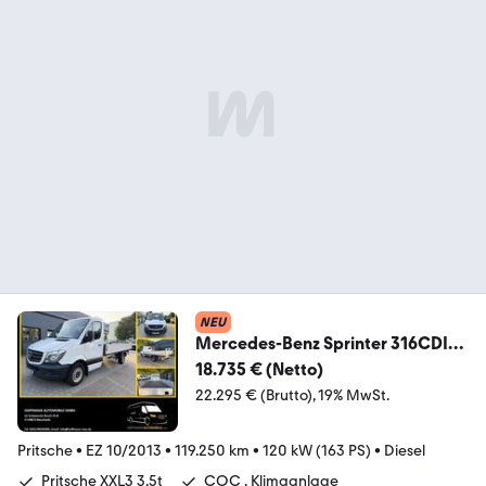
NEU
Mercedes-Benz Sprinter 316CDI
Pritsche XXL L3 RWD A/C AHK 3,5T
18.735 € (Netto)
22.295 € (Brutto)
19% MwSt.
Pritsche
•
EZ 10/2013
•
119.250 km
•
120 kW (163 PS)
•
Diesel
Pritsche XXL3 3,5t
COC , Klimaanlage