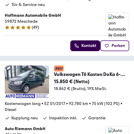
Tüv & Service neu
Hoffmann Automobile GmbH
59872 Meschede
(
49
)
4.9 Sterne
Kontakt
Parken
NEU
Volkswagen T6 Kasten DoKa 6-
Sitze lang AHK ALU LED NAVI KLI
15.850 € (Netto)
18.862 € (Brutto)
19% MwSt.
Kastenwagen lang
•
EZ 01/2017
•
92.780 km
•
75 kW (102 PS)
•
Diesel
Kupplung neu
Inspektion inkl.
Garantie
Auto Riemann GmbH