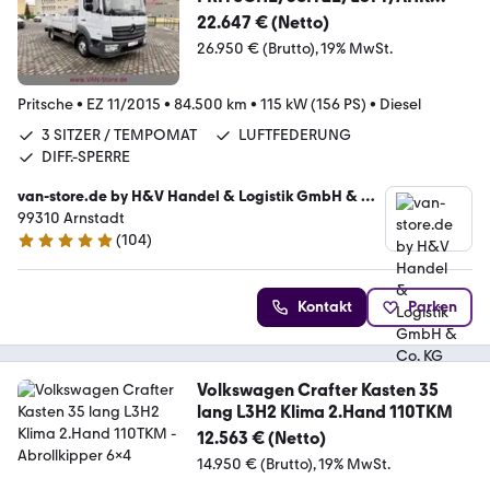
3.5T/DIFFSP.
22.647 € (Netto)
26.950 € (Brutto)
19% MwSt.
Pritsche
•
EZ 11/2015
•
84.500 km
•
115 kW (156 PS)
•
Diesel
3 SITZER / TEMPOMAT
LUFTFEDERUNG
DIFF.-SPERRE
van-store.de by H&V Handel & Logistik GmbH & Co.
KG
99310 Arnstadt
(
104
)
4.9 Sterne
Kontakt
Parken
Volkswagen Crafter Kasten 35
lang L3H2 Klima 2.Hand 110TKM
12.563 € (Netto)
14.950 € (Brutto)
19% MwSt.