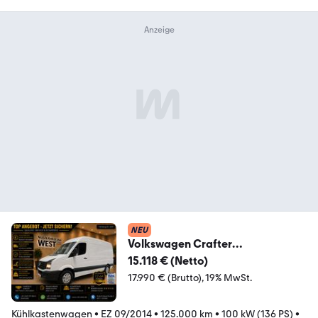
NEU
Volkswagen Crafter
Kühlkastenwagen - 0C. *Konvekta
15.118 € (Netto)
Kühlung*
17.990 € (Brutto)
19% MwSt.
Kühlkastenwagen
•
EZ 09/2014
•
125.000 km
•
100 kW (136 PS)
•