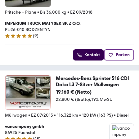
Pritsche + Plane
•
Bis 36.000 kg
•
EZ 09/2018
IMPERIUM TRUCK MATYSEK SP. Z O.O.
PL-26-010 BODZENTYN
(
9
)
4.8 Sterne
Kontakt
Parken
Mercedes-Benz Sprinter 516 CDI
Doka L3 7-Sitzer Müllwagen
19.160 € (Netto)
22.800 € (Brutto)
19% MwSt.
Müllwagen
•
EZ 07/2013
•
116.322 km
•
120 kW (163 PS)
•
Diesel
vancompany gmbh
86925 Fuchstal
(
48
)