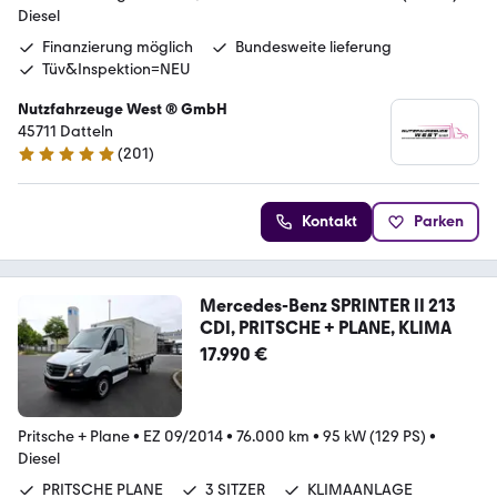
Diesel
Finanzierung möglich
Bundesweite lieferung
Tüv&Inspektion=NEU
Nutzfahrzeuge West ® GmbH
45711 Datteln
(
201
)
4.9 Sterne
Kontakt
Parken
Mercedes-Benz SPRINTER II 213
CDI, PRITSCHE + PLANE, KLIMA
17.990 €
Pritsche + Plane
•
EZ 09/2014
•
76.000 km
•
95 kW (129 PS)
•
Diesel
PRITSCHE PLANE
3 SITZER
KLIMAANLAGE