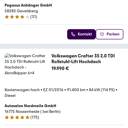
Pegasus Anhänger GmbH
58285 Gevelsberg
(
31
)
3.8 Sterne
Kontakt
Parken
Volkswagen Crafter 35 2.0 TDI
Rollstuhl-Lift Hochdach
19.990 €
Kastenwagen hoch
•
EZ 01/2016
•
91.400 km
•
84 kW (114 PS)
•
Diesel
Autosalon Nordmeile GmbH
16775 ­­­Nassenheide ( bei Berlin)
(
175
)
4.9 Sterne