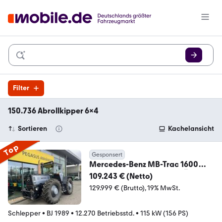
Filter
150.736 Abrollkipper 6x4
Sortieren
Kachelansicht
Top
Gesponsert
Mercedes-Benz MB-Trac 1600
turbo Schlepper Traktor RÜFA
109.243 € (Netto)
129.999 € (Brutto)
19% MwSt.
Schlepper
•
BJ 1989
•
12.270 Betriebsstd.
•
115 kW (156 PS)