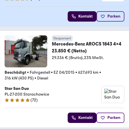
4.7 Sterne
Kontakt
Parken
Gesponsert
Mercedes-Benz AROCS 1843 4x4
23.850 € (Netto)
29.336 € (Brutto)
23% MwSt.
Beschädigt
•
Fahrgestell
•
EZ 04/2015
•
627.693 km
•
316 kW (430 PS)
•
Diesel
Star San Duo
PL-27-200 Starachowice
(
72
)
5 Sterne
Kontakt
Parken