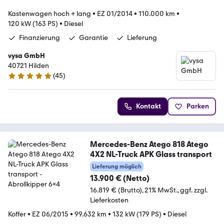
Kastenwagen hoch + lang
•
EZ 01/2014
•
110.000 km
•
120 kW (163 PS)
•
Diesel
Finanzierung
Garantie
Lieferung
vysa GmbH
40721 Hilden
(
45
)
4.9 Sterne
Kontakt
Parken
Mercedes-Benz Atego 818 Atego
4X2 NL-Truck APK Glass transport
Lieferung möglich
13.900 € (Netto)
16.819 € (Brutto)
21% MwSt.
ggf. zzgl.
Lieferkosten
Koffer
•
EZ 06/2015
•
99.632 km
•
132 kW (179 PS)
•
Diesel