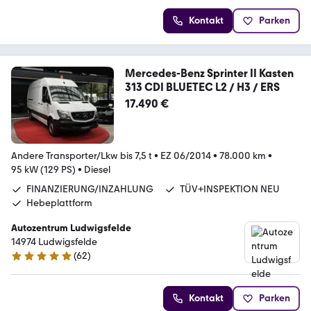
Kontakt
Parken
Mercedes-Benz Sprinter II Kasten
313 CDI BLUETEC L2 / H3 / ERS
17.490 €
Andere Transporter/Lkw bis 7,5 t
•
EZ 06/2014
•
78.000 km
•
95 kW (129 PS)
•
Diesel
FINANZIERUNG/INZAHLUNG
TÜV+INSPEKTION NEU
Hebeplattform
Autozentrum Ludwigsfelde
14974 Ludwigsfelde
(
62
)
4.8 Sterne
Kontakt
Parken