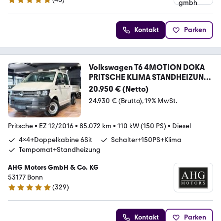
5 Sterne
Kontakt
Parken
Volkswagen T6 4MOTION DOKA
PRITSCHE KLIMA STANDHEIZUNG
TEMP
20.950 € (Netto)
24.930 € (Brutto)
19% MwSt.
Pritsche
•
EZ 12/2016
•
85.072 km
•
110 kW (150 PS)
•
Diesel
4x4+Doppelkabine 6Sit
Schalter+150PS+Klima
Tempomat+Standheizung
AHG Motors GmbH & Co. KG
53177 Bonn
(
329
)
4.8 Sterne
Kontakt
Parken