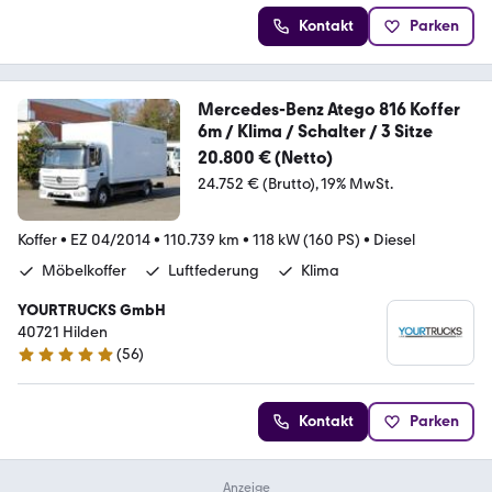
Kontakt
Parken
Mercedes-Benz Atego 816 Koffer
6m / Klima / Schalter / 3 Sitze
20.800 € (Netto)
24.752 € (Brutto)
19% MwSt.
Koffer
•
EZ 04/2014
•
110.739 km
•
118 kW (160 PS)
•
Diesel
Möbelkoffer
Luftfederung
Klima
YOURTRUCKS GmbH
40721 Hilden
(
56
)
5 Sterne
Kontakt
Parken