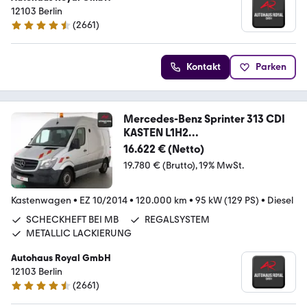
12103 Berlin
(
2661
)
4.6 Sterne
Kontakt
Parken
Mercedes-Benz Sprinter 313 CDI
KASTEN L1H2
STANDHZ,SCHWINGSITZ
16.622 € (Netto)
19.780 € (Brutto)
19% MwSt.
Kastenwagen
•
EZ 10/2014
•
120.000 km
•
95 kW (129 PS)
•
Diesel
SCHECKHEFT BEI MB
REGALSYSTEM
METALLIC LACKIERUNG
Autohaus Royal GmbH
12103 Berlin
(
2661
)
4.6 Sterne