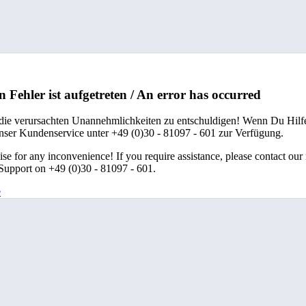
n Fehler ist aufgetreten / An error has occurred
 die verursachten Unannehmlichkeiten zu entschuldigen! Wenn Du Hilfe
unser Kundenservice unter +49 (0)30 - 81097 - 601 zur Verfügung.
se for any inconvenience! If you require assistance, please contact our
upport on +49 (0)30 - 81097 - 601.
e