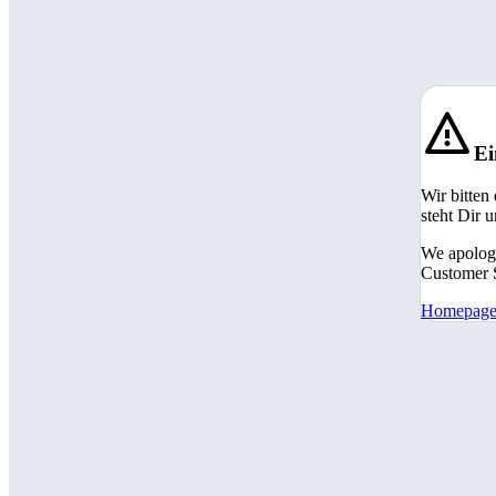
Ei
Wir bitten
steht Dir 
We apologi
Customer S
Homepag