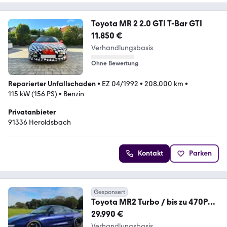
Toyota MR 2 2.0 GTI T-Bar GTI
11.850 €
Verhandlungsbasis
Ohne Bewertung
Reparierter Unfallschaden
•
EZ 04/1992
•
208.000 km
•
115 kW (156 PS)
•
Benzin
Privatanbieter
91336 Heroldsbach
Kontakt
Parken
Gesponsert
Toyota MR2 Turbo / bis zu 470PS /
Liebhaberfahrzeug
29.990 €
Verhandlungsbasis