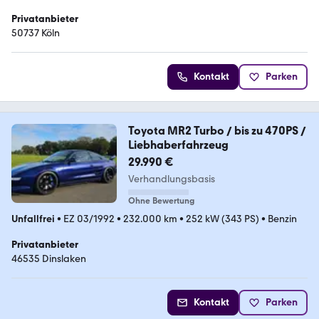
Privatanbieter
50737 Köln
Kontakt
Parken
Toyota MR2 Turbo / bis zu 470PS /
Liebhaberfahrzeug
29.990 €
Verhandlungsbasis
Ohne Bewertung
Unfallfrei
•
EZ 03/1992
•
232.000 km
•
252 kW (343 PS)
•
Benzin
Privatanbieter
46535 Dinslaken
Kontakt
Parken