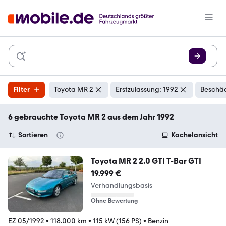
Filter
Toyota MR 2
Erstzulassung: 1992
Beschäd
6 gebrauchte Toyota MR 2 aus dem Jahr 1992
Sortieren
Kachelansicht
Toyota MR 2 2.0 GTI T-Bar GTI
19.999 €
Verhandlungsbasis
Ohne Bewertung
EZ 05/1992
•
118.000 km
•
115 kW (156 PS)
•
Benzin