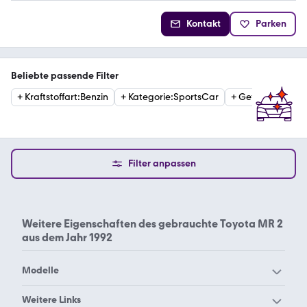
Kontakt
Parken
Beliebte passende Filter
+
Kraftstoffart
:
Benzin
+
Kategorie
:
SportsCar
+
Getriebe
:
Schal
Filter anpassen
Weitere Eigenschaften des
gebrauchte Toyota MR 2
aus dem Jahr 1992
Modelle
Toyota 4-Runner
Toyota Alphard
Weitere Links