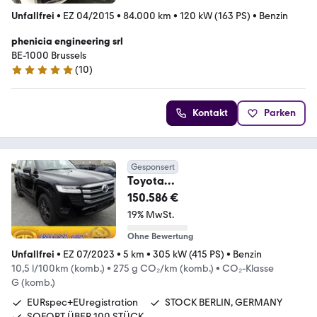
Unfallfrei
•
EZ 04/2015
•
84.000 km
•
120 kW (163 PS)
•
Benzin
phenicia engineering srl
BE-1000 Brussels
(
10
)
5 Sterne
Kontakt
Parken
Gesponsert
Toyota
LC300+EXECUTIVE+70th+V6P+41
150.586 €
5HP+LED+AVS+NEU
19% MwSt.
Ohne Bewertung
Unfallfrei
•
EZ 07/2023
•
5 km
•
305 kW (415 PS)
•
Benzin
10,5 l/100km (komb.)
•
275 g CO₂/km (komb.)
•
CO₂-Klasse
G (komb.)
EURspec+EUregistration
STOCK BERLIN, GERMANY
SOFORT ÜBER 100 STÜCK