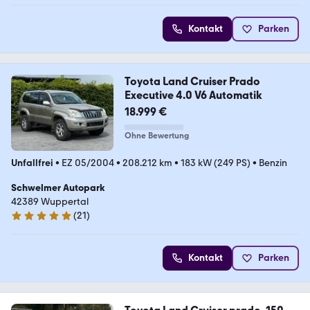
Kontakt
Parken
Toyota Land Cruiser Prado
Executive 4.0 V6 Automatik
18.999 €
Ohne Bewertung
Unfallfrei
•
EZ 05/2004
•
208.212 km
•
183 kW (249 PS)
•
Benzin
Schwelmer Autopark
42389 Wuppertal
(
21
)
4.9 Sterne
Kontakt
Parken