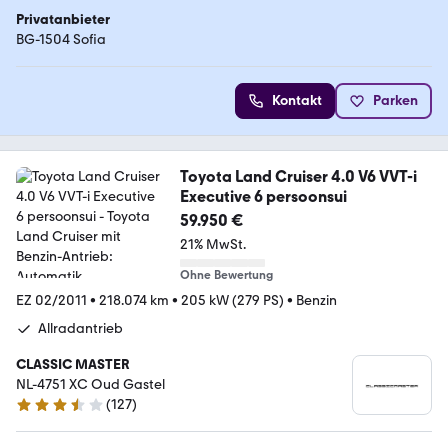
Privatanbieter
BG-1504 Sofia
Kontakt
Parken
Toyota Land Cruiser 4.0 V6 VVT-i
Executive 6 persoonsui
59.950 €
21% MwSt.
Ohne Bewertung
EZ 02/2011
•
218.074 km
•
205 kW (279 PS)
•
Benzin
Allradantrieb
CLASSIC MASTER
NL-4751 XC Oud Gastel
(
127
)
3.5 Sterne