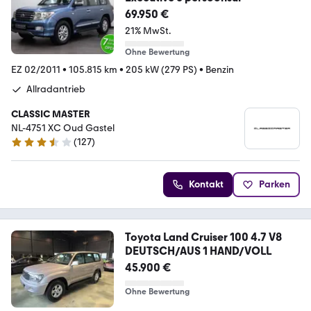
69.950 €
21% MwSt.
Ohne Bewertung
EZ 02/2011
•
105.815 km
•
205 kW (279 PS)
•
Benzin
Allradantrieb
CLASSIC MASTER
NL-4751 XC Oud Gastel
(
127
)
3.5 Sterne
Kontakt
Parken
Toyota Land Cruiser 100 4.7 V8
DEUTSCH/AUS 1 HAND/VOLL
45.900 €
Ohne Bewertung