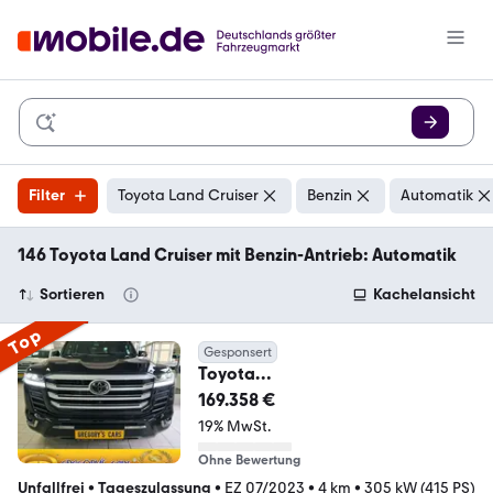
Filter
Toyota Land Cruiser
Benzin
Automatik
146 Toyota Land Cruiser mit Benzin-Antrieb: Automatik
Sortieren
Kachelansicht
Top
Gesponsert
Toyota
LC300*70thANV+NEU+EUreg+Re
169.358 €
arTV+415HP+VOLL
19% MwSt.
Ohne Bewertung
Unfallfrei
•
Tageszulassung
•
EZ 07/2023
•
4 km
•
305 kW (415 PS)