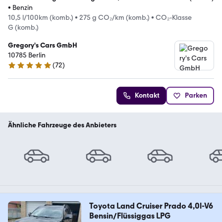
•
Benzin
10,5 l/100km (komb.)
•
275 g CO₂/km (komb.)
•
CO₂-Klasse
G (komb.)
Gregory's Cars GmbH
10785 Berlin
(
72
)
5 Sterne
Kontakt
Parken
Ähnliche Fahrzeuge des Anbieters
Toyota Land Cruiser Prado 4,0l-V6
Bensin/Flüssiggas LPG