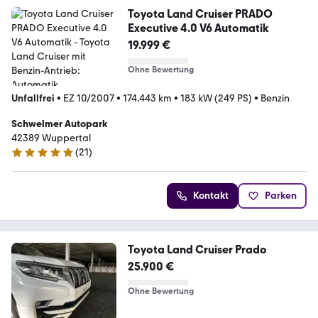
Toyota Land Cruiser PRADO
Executive 4.0 V6 Automatik
19.999 €
Ohne Bewertung
Unfallfrei
•
EZ 10/2007
•
174.443 km
•
183 kW (249 PS)
•
Benzin
Schwelmer Autopark
42389 Wuppertal
(
21
)
4.9 Sterne
Kontakt
Parken
Toyota Land Cruiser Prado
25.900 €
Ohne Bewertung