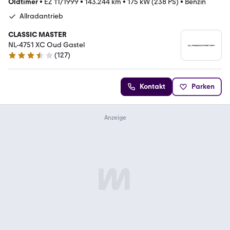
Oldtimer
•
EZ 11/1999
•
143.244 km
•
175 kW (238 PS)
•
Benzin
Allradantrieb
CLASSIC MASTER
NL-4751 XC Oud Gastel
(
127
)
3.5 Sterne
Kontakt
Parken