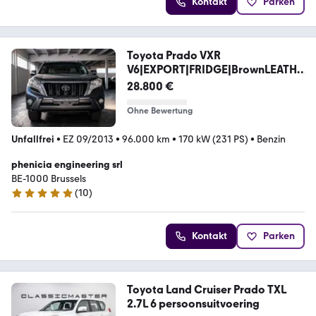
Kontakt
Parken
Toyota Prado VXR
V6|EXPORT|FRIDGE|BrownLEATHE
R|360|PANO
28.800 €
Ohne Bewertung
Unfallfrei
•
EZ 09/2013
•
96.000 km
•
170 kW (231 PS)
•
Benzin
phenicia engineering srl
BE-1000 Brussels
(
10
)
5 Sterne
Kontakt
Parken
Toyota Land Cruiser Prado TXL
2.7L 6 persoonsuitvoering