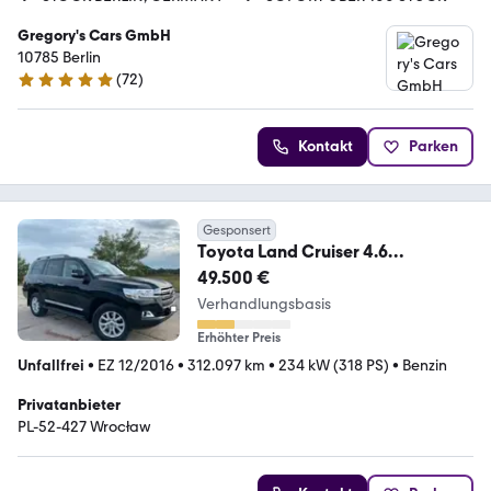
Gregory's Cars GmbH
10785 Berlin
(
72
)
5 Sterne
Kontakt
Parken
Gesponsert
Toyota Land Cruiser 4.6
Benzin/Lpg
49.500 €
Verhandlungsbasis
Erhöhter Preis
Unfallfrei
•
EZ 12/2016
•
312.097 km
•
234 kW (318 PS)
•
Benzin
Privatanbieter
PL-52-427 Wrocław