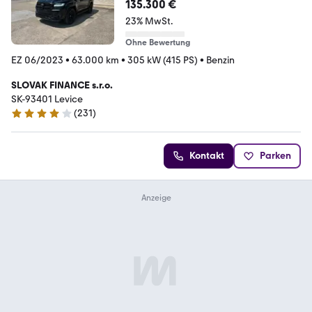
135.300 €
23% MwSt.
Ohne Bewertung
EZ 06/2023
•
63.000 km
•
305 kW (415 PS)
•
Benzin
SLOVAK FINANCE s.r.o.
SK-93401 Levice
(
231
)
4.2 Sterne
Kontakt
Parken