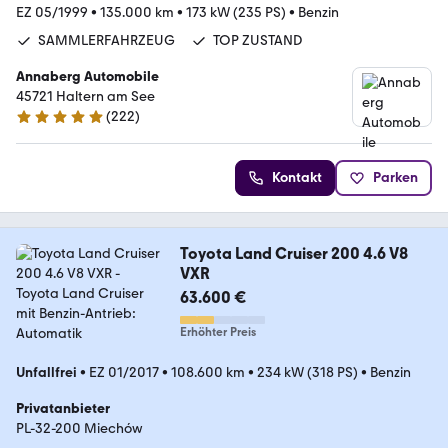
EZ 05/1999
•
135.000 km
•
173 kW (235 PS)
•
Benzin
SAMMLERFAHRZEUG
TOP ZUSTAND
Annaberg Automobile
45721 Haltern am See
(
222
)
4.8 Sterne
Kontakt
Parken
Toyota Land Cruiser 200 4.6 V8
VXR
63.600 €
Erhöhter Preis
Unfallfrei
•
EZ 01/2017
•
108.600 km
•
234 kW (318 PS)
•
Benzin
Privatanbieter
PL-32-200 Miechów