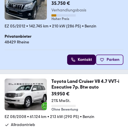
35.750 €
Verhandlungsbasis
Hoher Preis
EZ 05/2012
•
142.745 km
•
210 kW (286 PS)
•
Benzin
Privatanbieter
48429 Rheine
Kontakt
Parken
Toyota Land Cruiser V8 4.7 VVT-i
Executive 7p. Btw auto
39.950 €
21% MwSt.
Ohne Bewertung
EZ 08/2008
•
61.124 km
•
213 kW (290 PS)
•
Benzin
Allradantrieb