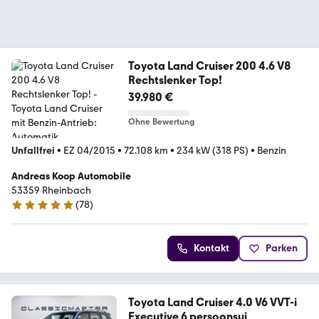
Toyota Land Cruiser 200 4.6 V8
Rechtslenker Top!
39.980 €
Ohne Bewertung
Unfallfrei
•
EZ 04/2015
•
72.108 km
•
234 kW (318 PS)
•
Benzin
Andreas Koop Automobile
53359 Rheinbach
(
78
)
4.8 Sterne
Kontakt
Parken
Toyota Land Cruiser 4.0 V6 VVT-i
Executive 6 persoonsui