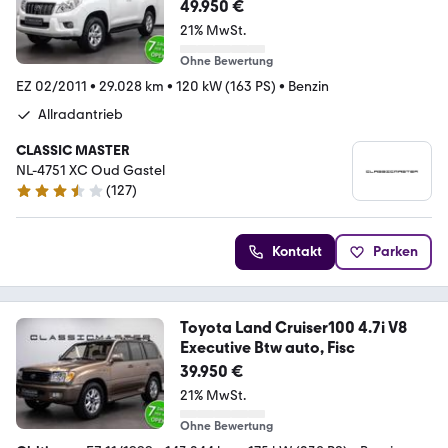
49.950 €
21% MwSt.
Ohne Bewertung
EZ 02/2011
•
29.028 km
•
120 kW (163 PS)
•
Benzin
Allradantrieb
CLASSIC MASTER
NL-4751 XC Oud Gastel
(
127
)
3.5 Sterne
Kontakt
Parken
Toyota Land Cruiser100 4.7i V8
Executive Btw auto, Fisc
39.950 €
21% MwSt.
Ohne Bewertung