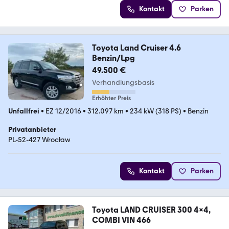
Kontakt
Parken
Toyota Land Cruiser 4.6
Benzin/Lpg
49.500 €
Verhandlungsbasis
Erhöhter Preis
Unfallfrei
•
EZ 12/2016
•
312.097 km
•
234 kW (318 PS)
•
Benzin
Privatanbieter
PL-52-427 Wrocław
Kontakt
Parken
Toyota LAND CRUISER 300 4x4,
COMBI VIN 466