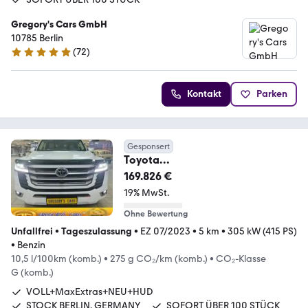
Gregory's Cars GmbH
10785 Berlin
(
72
)
5 Sterne
Kontakt
Parken
Gesponsert
Toyota
LC300~70thANV+NEU+EUreg+Re
169.826 €
arTV+415HP+VOLL+HUD
19% MwSt.
Ohne Bewertung
Unfallfrei
•
Tageszulassung
•
EZ 07/2023
•
5 km
•
305 kW (415 PS)
•
Benzin
10,5 l/100km (komb.)
•
275 g CO₂/km (komb.)
•
CO₂-Klasse
G (komb.)
VOLL+MaxExtras+NEU+HUD
STOCK BERLIN, GERMANY
SOFORT ÜBER 100 STÜCK