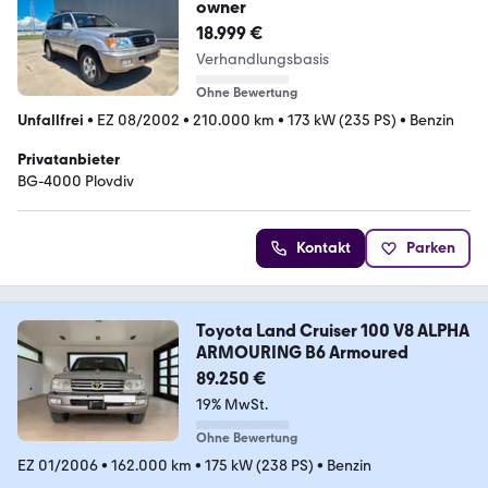
owner
18.999 €
Verhandlungsbasis
Ohne Bewertung
Unfallfrei
•
EZ 08/2002
•
210.000 km
•
173 kW (235 PS)
•
Benzin
Privatanbieter
BG-4000 Plovdiv
Kontakt
Parken
Toyota Land Cruiser 100 V8 ALPHA
ARMOURING B6 Armoured
89.250 €
19% MwSt.
Ohne Bewertung
EZ 01/2006
•
162.000 km
•
175 kW (238 PS)
•
Benzin