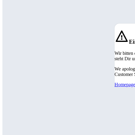
Ei
Wir bitten
steht Dir 
We apologi
Customer S
Homepag