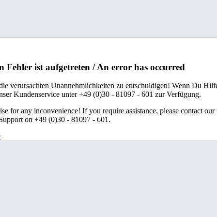
n Fehler ist aufgetreten / An error has occurred
 die verursachten Unannehmlichkeiten zu entschuldigen! Wenn Du Hilfe
unser Kundenservice unter +49 (0)30 - 81097 - 601 zur Verfügung.
se for any inconvenience! If you require assistance, please contact our
upport on +49 (0)30 - 81097 - 601.
e