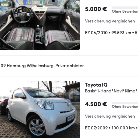
5.000 €
Ohne Bewertu
Versicherung vergleichen
EZ 06/2010
•
99.593 km
•
5
109 Hamburg Wilhelmsburg, Privatanbieter
Toyota IQ
Basis*1-Hand*Navi*Klima*S
4.500 €
Ohne Bewertu
Versicherung vergleichen
EZ 07/2009
•
100.000 km