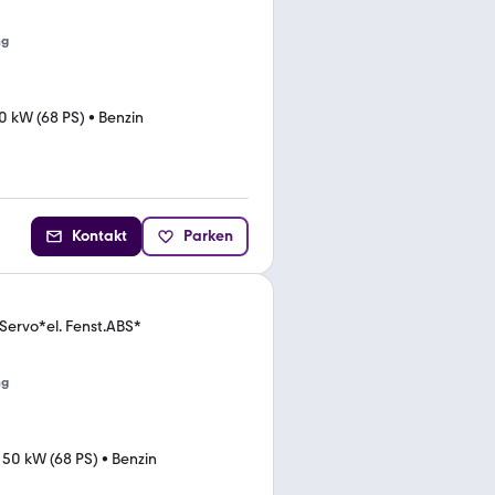
ng
0 kW (68 PS)
•
Benzin
Kontakt
Parken
ervo*el. Fenst.ABS*
ng
•
50 kW (68 PS)
•
Benzin