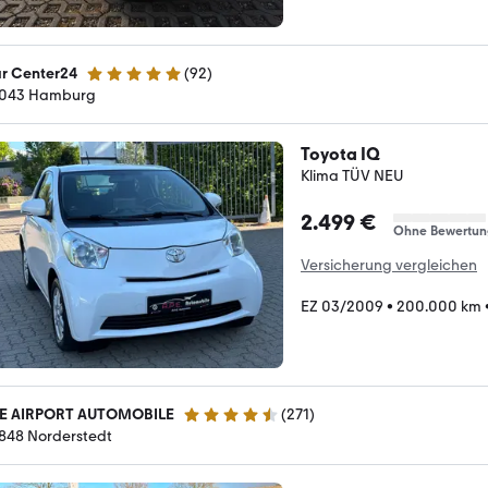
r Center24
(
92
)
4.9 Sterne
043 Hamburg
Toyota IQ
Klima TÜV NEU
2.499 €
Ohne Bewertun
Versicherung vergleichen
EZ 03/2009
•
200.000 km
E AIRPORT AUTOMOBILE
(
271
)
4.7 Sterne
848 Norderstedt