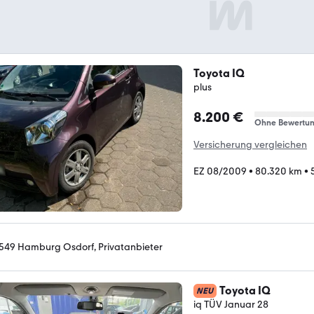
Toyota IQ
plus
8.200 €
Ohne Bewertu
Versicherung vergleichen
EZ 08/2009
•
80.320 km
•
549 Hamburg Osdorf, Privatanbieter
Toyota IQ
NEU
iq TÜV Januar 28