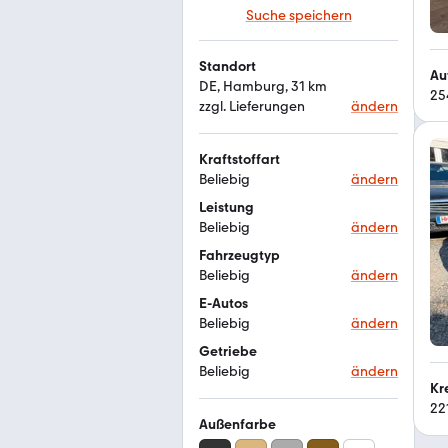
Suche speichern
Standort
Au
DE, Hamburg, 31 km
25
zzgl. Lieferungen
ändern
Kraftstoffart
Beliebig
ändern
Leistung
Beliebig
ändern
Fahrzeugtyp
Beliebig
ändern
E-Autos
Beliebig
ändern
Getriebe
Beliebig
ändern
Kr
22
Außenfarbe