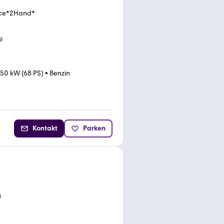
ice*2Hand*
g
50 kW (68 PS)
•
Benzin
Kontakt
Parken
g