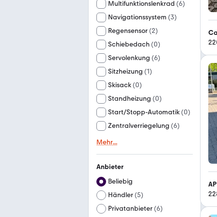
Multifunktionslenkrad
(
6
)
Navigationssystem
(
3
)
Regensensor
(
2
)
Ca
22
Schiebedach
(
0
)
Servolenkung
(
6
)
Sitzheizung
(
1
)
Skisack
(
0
)
Standheizung
(
0
)
Start/Stopp-Automatik
(
0
)
Zentralverriegelung
(
6
)
Mehr
...
Anbieter
Beliebig
AP
22
Händler
(
5
)
Privatanbieter
(
6
)