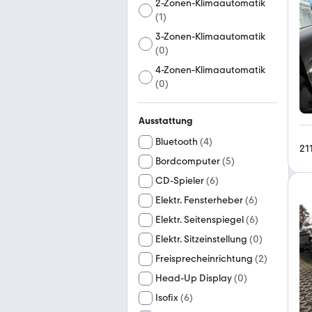
2-Zonen-Klimaautomatik
(
1
)
3-Zonen-Klimaautomatik
(
0
)
4-Zonen-Klimaautomatik
(
0
)
Ausstattung
Bluetooth
(
4
)
21
Bordcomputer
(
5
)
CD-Spieler
(
6
)
Elektr. Fensterheber
(
6
)
Elektr. Seitenspiegel
(
6
)
Elektr. Sitzeinstellung
(
0
)
Freisprecheinrichtung
(
2
)
Head-Up Display
(
0
)
Isofix
(
6
)