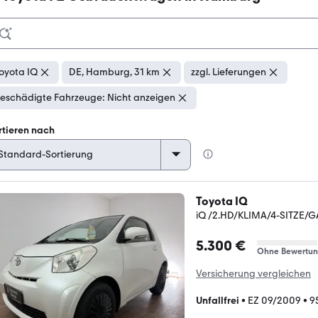
oyota IQ
DE, Hamburg, 31 km
zzgl. Lieferungen
eschädigte Fahrzeuge: Nicht anzeigen
rtieren nach
Toyota IQ
iQ /2.HD/KLIMA/4-SITZE/
5.300 €
Ohne Bewertu
Versicherung vergleichen
Unfallfrei
•
EZ 09/2009
•
9