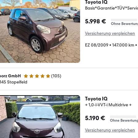
Toyota IQ
Basis*Garantie*TÜV*Serv
5.998 €
Ohne Bewertun
Versicherung vergleichen
EZ 08/2009
•
147.000 km
•
borz GmbH
(
105
)
4.8 Sterne
145 Stapelfeld
Toyota IQ
+ 1,0-l-VVT-i Multidrive +
5.190 €
Ohne Bewertun
Versicherung vergleichen