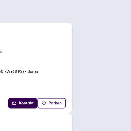
ng
50 kW (68 PS)
•
Benzin
Kontakt
Parken