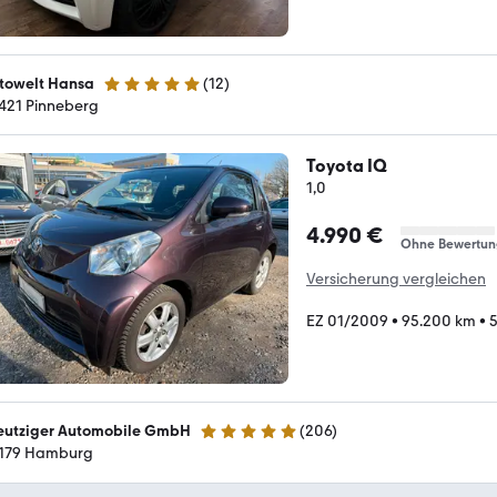
towelt Hansa
(
12
)
4.9 Sterne
421 Pinneberg
Toyota IQ
1,0
4.990 €
Ohne Bewertun
Versicherung vergleichen
EZ 01/2009
•
95.200 km
•
5
eutziger Automobile GmbH
(
206
)
5 Sterne
179 Hamburg