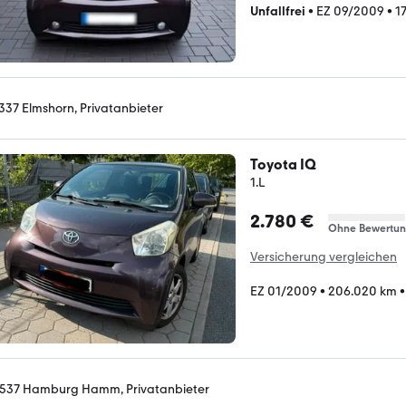
Unfallfrei
•
EZ 09/2009
•
1
337 Elmshorn, Privatanbieter
Toyota IQ
1.L
2.780 €
Ohne Bewertu
Versicherung vergleichen
EZ 01/2009
•
206.020 km
537 Hamburg Hamm, Privatanbieter