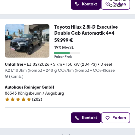
Kontakt
Parken
Toyota Hilux 2.8l-D Executive
Double Cab Automatik 4x4
59.999 €
19% MwSt.
Fairer Preis
Unfallfrei
•
EZ 02/2026
•
5 km
•
150 kW (204 PS)
•
Diesel
9,2 l/100km (komb.)
•
240 g CO₂/km (komb.)
•
CO₂-Klasse
G (komb.)
Autohaus Reiniger GmbH
86343 Königsbrunn / Augsburg
(
282
)
4.9 Sterne
Kontakt
Parken