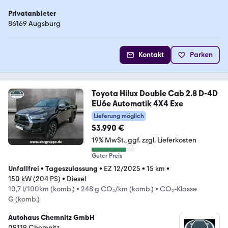
Privatanbieter
86169 Augsburg
Kontakt
Parken
Toyota Hilux Double Cab 2.8 D-4D
EU6e Automatik 4X4 Exe
Lieferung möglich
53.990 €
19% MwSt.
ggf. zzgl. Lieferkosten
Guter Preis
Unfallfrei
•
Tageszulassung
•
EZ 12/2025
•
15 km
•
150 kW (204 PS)
•
Diesel
10,7 l/100km (komb.)
•
248 g CO₂/km (komb.)
•
CO₂-Klasse
G (komb.)
Autohaus Chemnitz GmbH
09119 Chemnitz