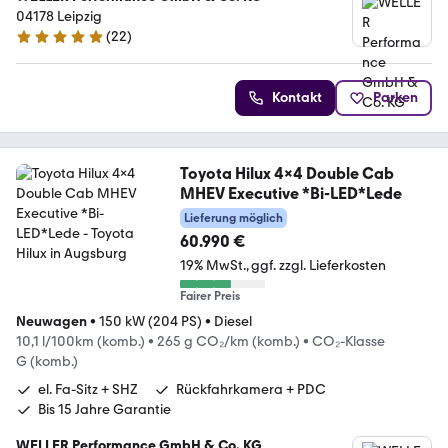
04178 Leipzig
(
22
)
5 Sterne
Kontakt
Parken
Toyota Hilux 4x4 Double Cab
MHEV Executive *Bi-LED*Lede
Lieferung möglich
60.990 €
19% MwSt.
ggf. zzgl. Lieferkosten
Fairer Preis
Neuwagen
•
150 kW (204 PS)
•
Diesel
10,1 l/100km (komb.)
•
265 g CO₂/km (komb.)
•
CO₂-Klasse
G (komb.)
el. Fa-Sitz + SHZ
Rückfahrkamera + PDC
Bis 15 Jahre Garantie
WELLER Performance GmbH & Co. KG