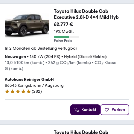
Toyota Hilux Double Cab
Executive 2.8l-D 4x4 Mild Hyb
62.777 €
19% MwSt.
Fairer Preis
In 2 Monaten ab Bestellung verfügbar
Neuwagen
•
150 kW (204 PS)
•
Hybrid (Diesel/Elektro)
10,0 l/100km (komb.)
•
262 g CO₂/km (komb.)
•
CO₂-Klasse
G (komb.)
Autohaus Reiniger GmbH
86343 Königsbrunn / Augsburg
(
282
)
4.9 Sterne
Kontakt
Parken
Toyota Hilux Double Cab