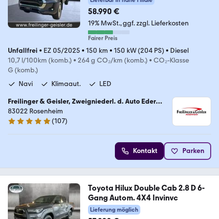
58.990 €
19% MwSt.
ggf. zzgl. Lieferkosten
Fairer Preis
Unfallfrei
•
EZ 05/2025
•
150 km
•
150 kW (204 PS)
•
Diesel
10,7 l/100km (komb.)
•
264 g CO₂/km (komb.)
•
CO₂-Klasse
G (komb.)
Navi
Klimaaut.
LED
Freilinger & Geisler, Zweigniederl. d. Auto Eder
GmbH
83022 Rosenheim
(
107
)
5 Sterne
Kontakt
Parken
Toyota Hilux Double Cab 2.8 D 6-
Gang Autom. 4X4 Invinvc
Lieferung möglich