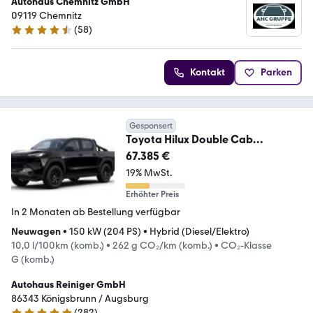
Autohaus Chemnitz GmbH
09119 Chemnitz
(
58
)
4.3 Sterne
Kontakt
Parken
Gesponsert
Toyota Hilux Double Cab
Invincible 2.8l-D 4x4 Mild Hyb
67.385 €
19% MwSt.
Erhöhter Preis
In 2 Monaten ab Bestellung verfügbar
Neuwagen
•
150 kW (204 PS)
•
Hybrid (Diesel/Elektro)
10,0 l/100km (komb.)
•
262 g CO₂/km (komb.)
•
CO₂-Klasse
G (komb.)
Autohaus Reiniger GmbH
86343 Königsbrunn / Augsburg
(
282
)