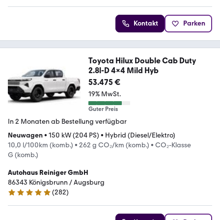
Kontakt
Parken
Toyota Hilux Double Cab Duty
2.8l-D 4x4 Mild Hyb
53.475 €
19% MwSt.
Guter Preis
In 2 Monaten ab Bestellung verfügbar
Neuwagen
•
150 kW (204 PS)
•
Hybrid (Diesel/Elektro)
10,0 l/100km (komb.)
•
262 g CO₂/km (komb.)
•
CO₂-Klasse
G (komb.)
Autohaus Reiniger GmbH
86343 Königsbrunn / Augsburg
(
282
)
4.9 Sterne