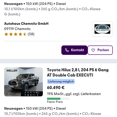
Neuwagen
•
150 kW (204 PS)
•
Diesel
10,1 l/100km (komb.)
•
265 g CO₂/km (komb.)
•
CO₂-Klasse
G (komb.)
Autohaus Chemnitz GmbH
09119 Chemnitz
(
58
)
4.3 Sterne
Kontakt
Parken
Toyota Hilux 2,8 l, 204 PS 6 Gang
AT Double Cab EXECUTI
Lieferung möglich
60.490 €
19% MwSt.
ggf. zzgl. Lieferkosten
Fairer Preis
Neuwagen
•
150 kW (204 PS)
•
Diesel
10,7 l/100km (komb.)
•
265 g CO₂/km (komb.)
•
CO₂-Klasse