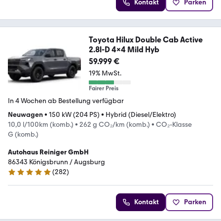
Kontakt
Parken
Toyota Hilux Double Cab Active
2.8l-D 4x4 Mild Hyb
59.999 €
19% MwSt.
Fairer Preis
In 4 Wochen ab Bestellung verfügbar
Neuwagen
•
150 kW (204 PS)
•
Hybrid (Diesel/Elektro)
10,0 l/100km (komb.)
•
262 g CO₂/km (komb.)
•
CO₂-Klasse
G (komb.)
Autohaus Reiniger GmbH
86343 Königsbrunn / Augsburg
(
282
)
4.9 Sterne
Kontakt
Parken