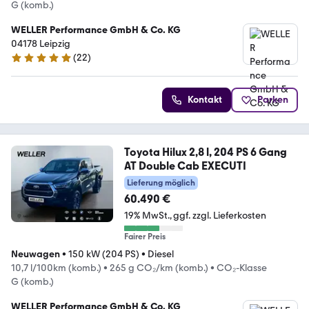
G (komb.)
WELLER Performance GmbH & Co. KG
04178 Leipzig
(
22
)
5 Sterne
Kontakt
Parken
Toyota Hilux 2,8 l, 204 PS 6 Gang
AT Double Cab EXECUTI
Lieferung möglich
60.490 €
19% MwSt.
ggf. zzgl. Lieferkosten
Fairer Preis
Neuwagen
•
150 kW (204 PS)
•
Diesel
10,7 l/100km (komb.)
•
265 g CO₂/km (komb.)
•
CO₂-Klasse
G (komb.)
WELLER Performance GmbH & Co. KG