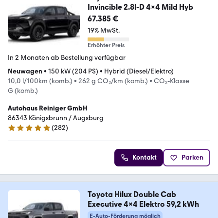
Invincible 2.8l-D 4x4 Mild Hyb
67.385 €
19% MwSt.
Erhöhter Preis
In 2 Monaten ab Bestellung verfügbar
Neuwagen
•
150 kW (204 PS)
•
Hybrid (Diesel/Elektro)
10,0 l/100km (komb.)
•
262 g CO₂/km (komb.)
•
CO₂-Klasse
G (komb.)
Autohaus Reiniger GmbH
86343 Königsbrunn / Augsburg
(
282
)
4.9 Sterne
Kontakt
Parken
Toyota Hilux Double Cab
Executive 4x4 Elektro 59,2 kWh
E-Auto-Förderung möglich