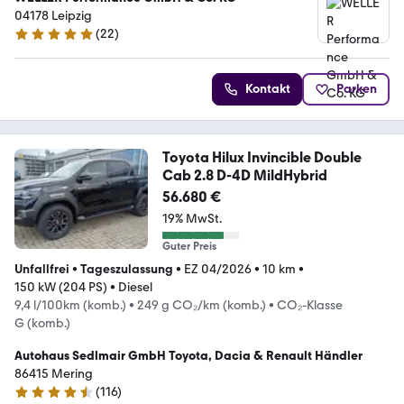
04178 Leipzig
(
22
)
5 Sterne
Kontakt
Parken
Toyota Hilux Invincible Double
Cab 2.8 D-4D MildHybrid
56.680 €
19% MwSt.
Guter Preis
Unfallfrei
•
Tageszulassung
•
EZ 04/2026
•
10 km
•
150 kW (204 PS)
•
Diesel
9,4 l/100km (komb.)
•
249 g CO₂/km (komb.)
•
CO₂-Klasse
G (komb.)
Autohaus Sedlmair GmbH Toyota, Dacia & Renault Händler
86415 Mering
(
116
)
4.6 Sterne