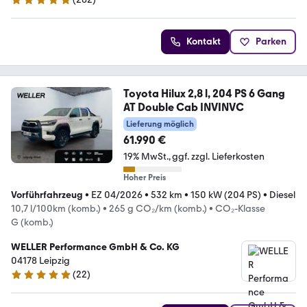
4.9 Sterne
Kontakt
Parken
Toyota Hilux 2,8 l, 204 PS 6 Gang
AT Double Cab INVINVC
Lieferung möglich
61.990 €
19% MwSt.
ggf. zzgl. Lieferkosten
Hoher Preis
Vorführfahrzeug
•
EZ 04/2026
•
532 km
•
150 kW (204 PS)
•
Diesel
10,7 l/100km (komb.)
•
265 g CO₂/km (komb.)
•
CO₂-Klasse
G (komb.)
WELLER Performance GmbH & Co. KG
04178 Leipzig
(
22
)
5 Sterne