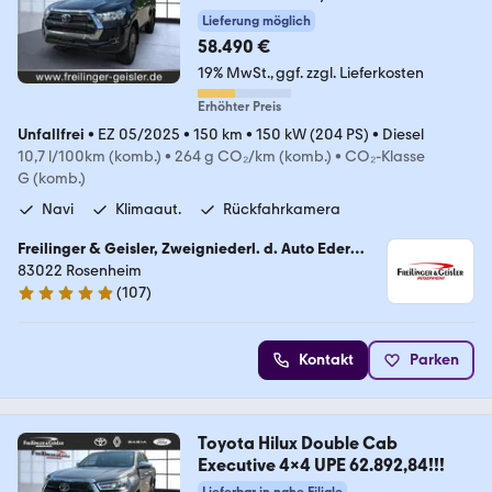
Lieferung möglich
58.490 €
19% MwSt.
ggf. zzgl. Lieferkosten
Erhöhter Preis
Unfallfrei
•
EZ 05/2025
•
150 km
•
150 kW (204 PS)
•
Diesel
10,7 l/100km (komb.)
•
264 g CO₂/km (komb.)
•
CO₂-Klasse
G (komb.)
Navi
Klimaaut.
Rückfahrkamera
Freilinger & Geisler, Zweigniederl. d. Auto Eder
GmbH
83022 Rosenheim
(
107
)
5 Sterne
Kontakt
Parken
Toyota Hilux Double Cab
Executive 4x4 UPE 62.892,84!!!
Lieferbar in nahe Filiale