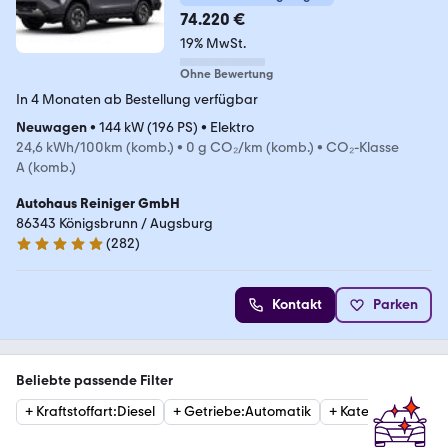
74.220 €
19% MwSt.
Ohne Bewertung
In 4 Monaten ab Bestellung verfügbar
Neuwagen
•
144 kW (196 PS)
•
Elektro
24,6 kWh/100km (komb.)
•
0 g CO₂/km (komb.)
•
CO₂-Klasse
A (komb.)
Autohaus Reiniger GmbH
86343 Königsbrunn / Augsburg
(
282
)
4.9 Sterne
Kontakt
Parken
Beliebte passende Filter
+
Kraftstoffart
:
Diesel
+
Getriebe
:
Automatik
+
Kategorie
:
OffRo