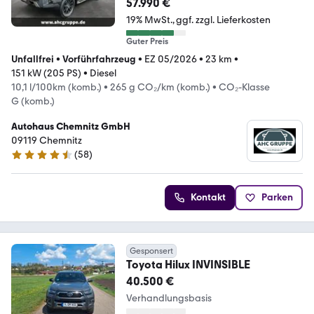
57.990 €
19% MwSt.
ggf. zzgl. Lieferkosten
Guter Preis
Unfallfrei
•
Vorführfahrzeug
•
EZ 05/2026
•
23 km
•
151 kW (205 PS)
•
Diesel
10,1 l/100km (komb.)
•
265 g CO₂/km (komb.)
•
CO₂-Klasse
G (komb.)
Autohaus Chemnitz GmbH
09119 Chemnitz
(
58
)
4.3 Sterne
Kontakt
Parken
Gesponsert
Toyota Hilux INVINSIBLE
40.500 €
Verhandlungsbasis