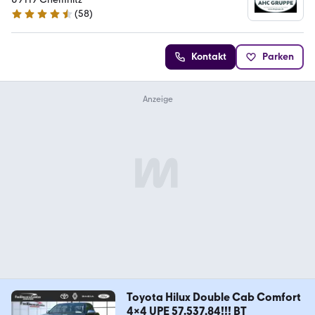
(
58
)
4.3 Sterne
Kontakt
Parken
Toyota Hilux Double Cab Comfort
4x4 UPE 57.537,84!!! BT