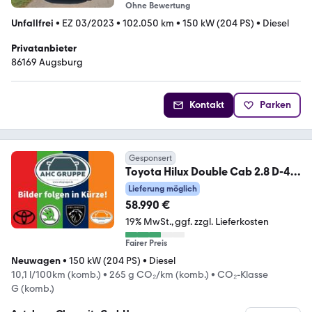
Ohne Bewertung
Unfallfrei
•
EZ 03/2023
•
102.050 km
•
150 kW (204 PS)
•
Diesel
Privatanbieter
86169 Augsburg
Kontakt
Parken
Gesponsert
Toyota Hilux Double Cab 2.8 D-4D
Invincible 4X4 6-Gang-
Lieferung möglich
58.990 €
19% MwSt.
ggf. zzgl. Lieferkosten
Fairer Preis
Neuwagen
•
150 kW (204 PS)
•
Diesel
10,1 l/100km (komb.)
•
265 g CO₂/km (komb.)
•
CO₂-Klasse
G (komb.)