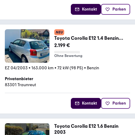
Kontakt
Parken
NEU
Toyota Corolla E12 1.4 Benzin
/Klima/8fach...
2.199 €
Ohne Bewertung
EZ 04/2003
•
163.000 km
•
72 kW (98 PS)
•
Benzin
Privatanbieter
83301 Traunreut
Kontakt
Parken
Toyota Corolla E12 1.6 Benzin
2003