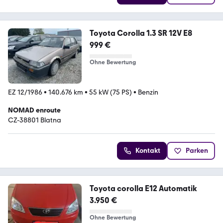
Toyota Corolla 1.3 SR 12V E8
999 €
Ohne Bewertung
EZ 12/1986
•
140.676 km
•
55 kW (75 PS)
•
Benzin
NOMAD enroute
CZ-38801 Blatna
Kontakt
Parken
Toyota corolla E12 Automatik
3.950 €
Ohne Bewertung