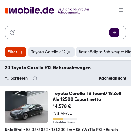
Filter
Toyota Corolla e12
Beschädigte Fahrzeuge: Ni
20 Toyota Corolla E12 Gebrauchtwagen
Sortieren
Kachelansicht
Toyota Corolla TS TeamD 18 Zoll
Alu 12500 Export netto
14.578 €
19% MwSt.
Erhöhter Preis
Unfallfrei
•
EZ 02/2022
•
151.200 km
•
85 kW (116 PS)
•
Benzin