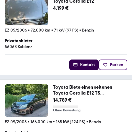
Toyota Corolla E12
4.199 €
EZ 05/2006
•
72.000 km
•
71 kW (97 PS)
•
Benzin
Privatanbieter
56068 Koblenz
Kontakt
Parken
Toyota Biete einen seltenen
Toyota Corolla E12 TS...
14.789 €
Ohne Bewertung
EZ 09/2005
•
166.000 km
•
165 kW (224 PS)
•
Benzin