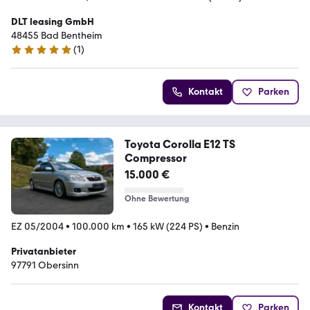
DLT leasing GmbH
48455 Bad Bentheim
(
1
)
5 Sterne
Kontakt
Parken
Toyota Corolla E12 TS
Compressor
15.000 €
Ohne Bewertung
EZ 05/2004
•
100.000 km
•
165 kW (224 PS)
•
Benzin
Privatanbieter
97791 Obersinn
Kontakt
Parken