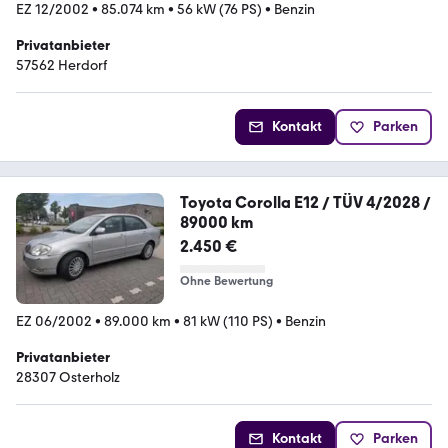
EZ 12/2002
•
85.074 km
•
56 kW (76 PS)
•
Benzin
Privatanbieter
57562 Herdorf
Kontakt
Parken
Toyota Corolla E12 / TÜV 4/2028 /
89000 km
2.450 €
Ohne Bewertung
EZ 06/2002
•
89.000 km
•
81 kW (110 PS)
•
Benzin
Privatanbieter
28307 Osterholz
Kontakt
Parken