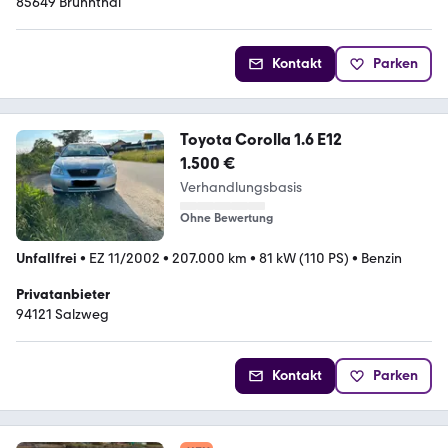
85649 Brunnthal
Kontakt
Parken
Toyota Corolla 1.6 E12
1.500 €
Verhandlungsbasis
Ohne Bewertung
Unfallfrei
•
EZ 11/2002
•
207.000 km
•
81 kW (110 PS)
•
Benzin
Privatanbieter
94121 Salzweg
Kontakt
Parken