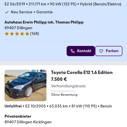
EZ 06/2019
•
211.171 km
•
90 kW (122 PS)
•
Hybrid (Benzin/Elektro)
Neu Service + Garantie
Autohaus Erwin Philipp inh. Thomas Philipp
89407 Dillingen
(
168
)
5 Sterne
Kontakt
Parken
Toyota Corolla E12 1.6 Edition
7.500 €
Verhandlungsbasis
Ohne Bewertung
Unfallfrei
•
EZ 10/2005
•
63.035 km
•
81 kW (110 PS)
•
Benzin
Privatanbieter
89407 Dillingen Kicklingen