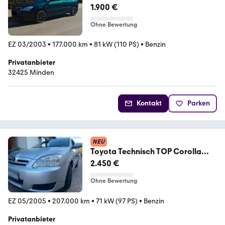
1.900 €
Ohne Bewertung
EZ 03/2003
•
177.000 km
•
81 kW (110 PS)
•
Benzin
Privatanbieter
32425 Minden
Kontakt
Parken
NEU
Toyota Technisch TOP Corolla
e12, 1.4vvti, 3 türi...
2.450 €
Ohne Bewertung
EZ 05/2005
•
207.000 km
•
71 kW (97 PS)
•
Benzin
Privatanbieter