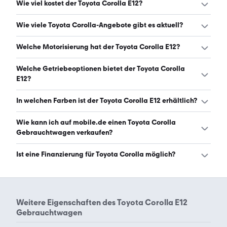
Wie viel kostet der Toyota Corolla E12?
Ein guter Preis für einen Toyota Corolla E12 liegt zwischen
Wie viele Toyota Corolla-Angebote gibt es aktuell?
2.450 € und 7.500 €. (Stand: 7.8.2026)
Es gibt insgesamt 20 Toyota Corolla bei mobile.de, davon
Welche Motorisierung hat der Toyota Corolla E12?
20 Gebraucht- und 0 Neuwagen. (Stand: 7.8.2026)
Der Toyota Corolla E12 hat Leistungen zwischen 76 und
Welche Getriebeoptionen bietet der Toyota Corolla
224 PS. (Stand: 7.8.2026)
E12?
Der Toyota Corolla E12 ist mit manuellem und
In welchen Farben ist der Toyota Corolla E12 erhältlich?
automatischem Getriebe erhältlich. (Stand: 7.8.2026)
Den Toyota Corolla E12 gibt es in folgenden Farben:
Wie kann ich auf mobile.de einen Toyota Corolla
schwarz, silber, beige und weiß. Die häufigste Farbe ist
Gebrauchtwagen verkaufen?
schwarz. (Stand: 7.8.2026)
Alle Informationen zum Verkauf an mobile.de-
Ist eine Finanzierung für Toyota Corolla möglich?
Ankaufstationen oder per Inserat auf mobile.de gibt es
auf unserer
Auto verkaufen
Seite.
Ja, ein Großteil der Angebote auf mobile.de kann
entweder über den Händler oder einen Autokredit
finanziert werden. Die ungefähre Rate kann auf der
Weitere Eigenschaften des
Toyota Corolla E12
jeweiligen Angebotsseite berechnet werden.
Gebrauchtwagen