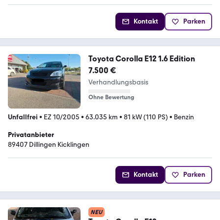
Kontakt
Parken
Toyota Corolla E12 1.6 Edition
7.500 €
Verhandlungsbasis
Ohne Bewertung
Unfallfrei
•
EZ 10/2005
•
63.035 km
•
81 kW (110 PS)
•
Benzin
Privatanbieter
89407 Dillingen Kicklingen
Kontakt
Parken
NEU