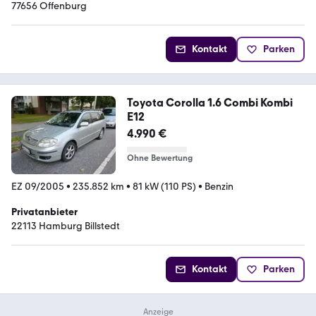
77656 Offenburg
Kontakt
Parken
Toyota Corolla 1.6 Combi Kombi
E12
4.990 €
Ohne Bewertung
EZ 09/2005
•
235.852 km
•
81 kW (110 PS)
•
Benzin
Privatanbieter
22113 Hamburg Billstedt
Kontakt
Parken