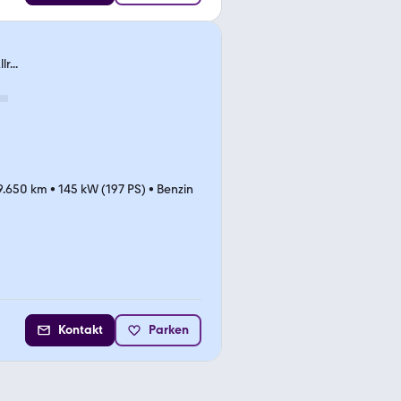
r...
9.650 km
•
145 kW (197 PS)
•
Benzin
Kontakt
Parken