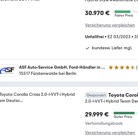
30.970 €
Fairer Preis
Versicherung vergleichen
Unfallfrei
•
EZ 03/2023
•
3
bundesw. Liefer. mgl.
ASF Auto-Service GmbH, Ford-Händler in Fürstenwalde bei Berlin
(
4.6 Sterne
15517 Fürstenwalde bei Berlin
Toyota Corol
Gesponsert
2.0-l-VVT-i Hybrid Team Deu
29.999 €
Guter Preis
Verhandlungsbasis
Versicherung vergleichen