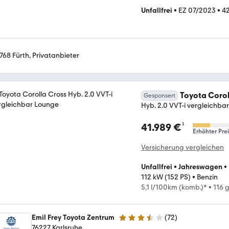
Unfallfrei
•
EZ 07/2023
•
4
768 Fürth, Privatanbieter
Toyota Corol
Gesponsert
Hyb. 2.0 VVT-i vergleichba
¹
41.989 €
Erhöhter Prei
Versicherung vergleichen
Unfallfrei
•
Jahreswagen
•
112 kW (152 PS)
•
Benzin
5,1 l/100km (komb.)*
•
116 
Emil Frey Toyota Zentrum
(
72
)
3.7 Sterne
76227 Karlsruhe