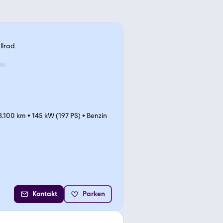
llrad
8.100 km
•
145 kW (197 PS)
•
Benzin
Kontakt
Parken