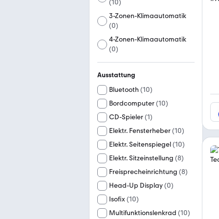
(
10
)
3-Zonen-Klimaautomatik
(
0
)
4-Zonen-Klimaautomatik
(
0
)
Ausstattung
Bluetooth
(
10
)
Bordcomputer
(
10
)
CD-Spieler
(
1
)
Elektr. Fensterheber
(
10
)
Elektr. Seitenspiegel
(
10
)
Elektr. Sitzeinstellung
(
8
)
Freisprecheinrichtung
(
8
)
Head-Up Display
(
0
)
Isofix
(
10
)
Multifunktionslenkrad
(
10
)