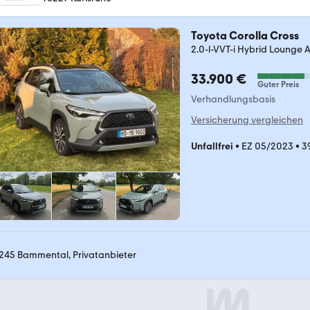
Toyota Corolla Cross
2.0-l-VVT-i Hybrid Lounge All
33.900 €
Guter Preis
Verhandlungsbasis
Versicherung vergleichen
Unfallfrei
•
EZ 05/2023
•
3
245 Bammental, Privatanbieter