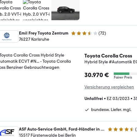
Emil Frey Toyota Zentrum
(
72
)
3.7 Sterne
76227 Karlsruhe
Toyota Corolla Cross
Hybrid Style #Automatik E
30.970 €
Fairer Preis
Versicherung vergleichen
Unfallfrei
•
EZ 03/2023
•
3
bundesw. Liefer. mgl.
ASF Auto-Service GmbH, Ford-Händler in Fürstenwalde bei Berlin
(
4.6 Sterne
15517 Fürstenwalde bei Berlin