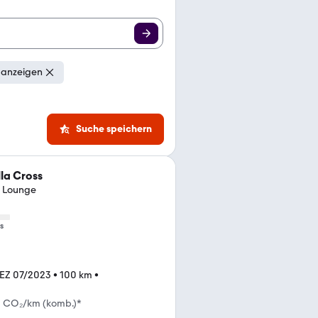
 anzeigen
Suche speichern
la Cross
r Lounge
s
EZ 07/2023
•
100 km
•
g CO₂/km (komb.)*