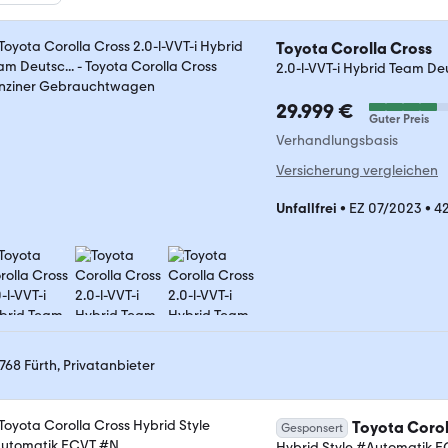
Toyota Corolla Cross
2.0-l-VVT-i Hybrid Team Deu
29.999 €
Guter Preis
Verhandlungsbasis
Versicherung vergleichen
Unfallfrei
•
EZ 07/2023
•
4
768 Fürth, Privatanbieter
Toyota Corol
Gesponsert
Hybrid Style #Automatik E