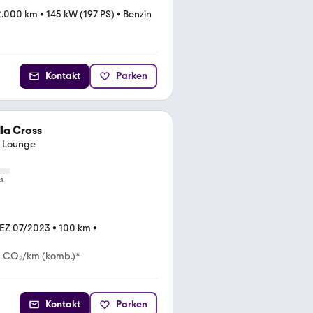
2.000 km
•
145 kW (197 PS)
•
Benzin
Kontakt
Parken
la Cross
r Lounge
s
EZ 07/2023
•
100 km
•
g CO₂/km (komb.)*
Kontakt
Parken