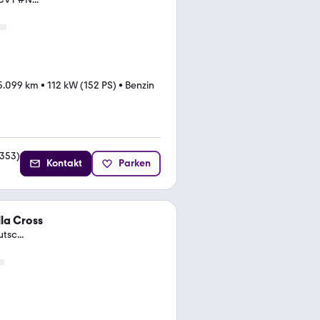
5.099 km
•
112 kW (152 PS)
•
Benzin
353
)
Kontakt
Parken
la Cross
tsc...