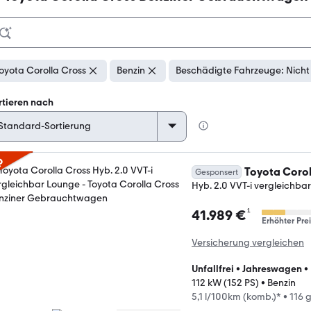
oyota Corolla Cross
Benzin
Beschädigte Fahrzeuge: Nicht
rtieren nach
p
Toyota Corol
Gesponsert
Hyb. 2.0 VVT-i vergleichba
¹
41.989 €
Erhöhter Prei
Versicherung vergleichen
Unfallfrei
•
Jahreswagen
•
112 kW (152 PS)
•
Benzin
5,1 l/100km (komb.)*
•
116 