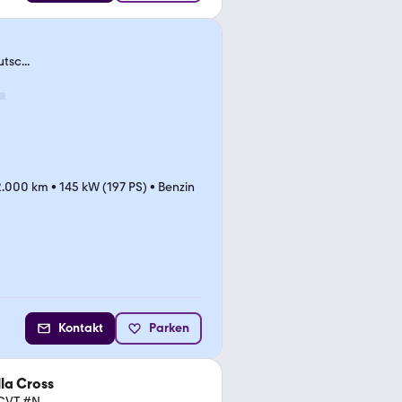
tsc...
2.000 km
•
145 kW (197 PS)
•
Benzin
Kontakt
Parken
la Cross
CVT #N...