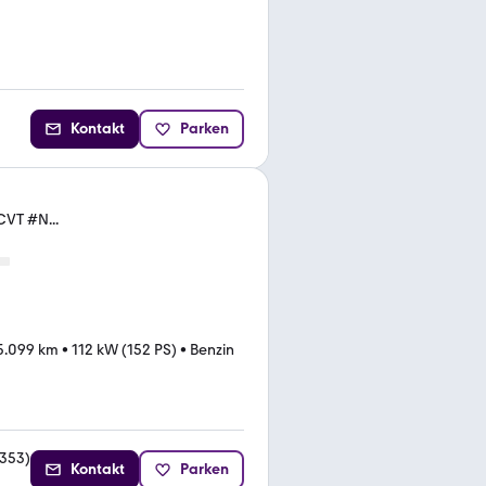
Kontakt
Parken
CVT #N...
5.099 km
•
112 kW (152 PS)
•
Benzin
353
)
Kontakt
Parken