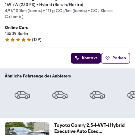
169 kW (230 PS)
•
Hybrid (Benzin/Elektro)
4,9 l/100km (komb.)
•
111 g CO₂/km (komb.)
•
CO₂-Klasse
C (komb.)
Online Cars
13509 Berlin
(
129
)
5 Sterne
Kontakt
Parken
Ähnliche Fahrzeuge des Anbieters
Toyota Camry 2,5-l-VVT-i Hybrid
Executive Auto Exec...