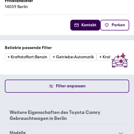
Privatanbieter
14059 Berlin
Kontakt
Parken
Beliebte passende Filter
+
Kraftstoffart
:
Benzin
+
Getriebe
:
Automatik
+
Kraftstoffart
:
Hyb
Filter anpassen
Weitere Eigenschaften des
Toyota Camry
Gebrauchtwagen in Berlin
Modelle