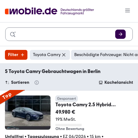
Filter
Toyota Camry
Beschädigte Fahrzeuge: Nicht a
5 Toyota Camry Gebrauchtwagen in Berlin
Sortieren
Kachelansicht
Top
Gesponsert
Toyota Camry 2.5 Hybrid
Executive JBL*Leder*Memory
49.980 €
19% MwSt.
Ohne Bewertung
Unfallfrei
•
Tageszulassung
•
EZ 06/2026
•
15 km
•