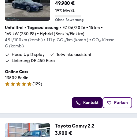
49.980 €
19% MwSt.
Ohne Bewertung
Unfallfrei
•
Tageszulassung
•
EZ 06/2026
•
15 km
•
169 kW (230 PS)
•
Hybrid (Benzin/Elektro)
4,9 l/100km (komb.)
•
111 g CO₂/km (komb.)
•
CO₂-Klasse
C (komb.)
Head Up Display
Totwinkelassistent
Lieferung DE 450 Euro
Online Cars
13509 Berlin
(
129
)
5 Sterne
Kontakt
Parken
Toyota Camry 2.2
3.900 €