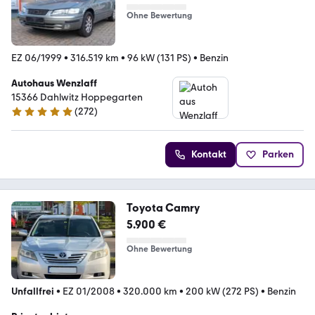
Ohne Bewertung
EZ 06/1999
•
316.519 km
•
96 kW (131 PS)
•
Benzin
Autohaus Wenzlaff
15366 Dahlwitz Hoppegarten
(
272
)
5 Sterne
Kontakt
Parken
Toyota Camry
5.900 €
Ohne Bewertung
Unfallfrei
•
EZ 01/2008
•
320.000 km
•
200 kW (272 PS)
•
Benzin