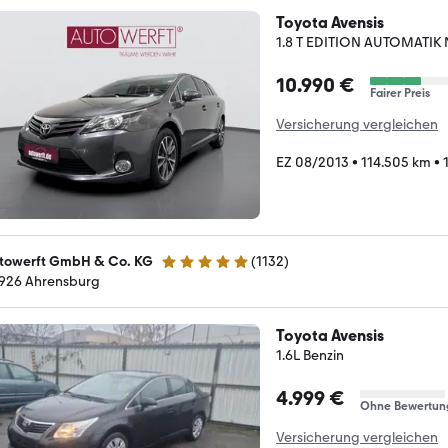
Toyota Avensis
1.8 T EDITION AUTOMATIK
10.990 €
Fairer Preis
Versicherung vergleichen
EZ 08/2013
•
114.505 km
•
towerft GmbH & Co. KG
(
1132
)
4.8 Sterne
926 Ahrensburg
Toyota Avensis
1.6L Benzin
4.999 €
Ohne Bewertun
Versicherung vergleichen