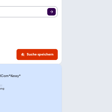
Suche speichern
*RCam*Kessy*
ung