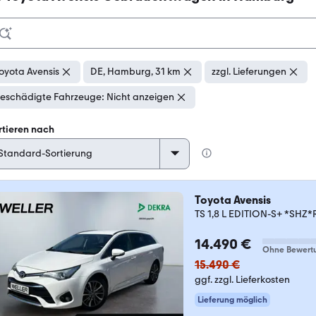
oyota Avensis
DE, Hamburg, 31 km
zzgl. Lieferungen
eschädigte Fahrzeuge: Nicht anzeigen
rtieren nach
Toyota Avensis
TS 1,8 L EDITION-S+ *SHZ
14.490 €
Ohne Bewert
15.490 €
ggf. zzgl. Lieferkosten
Lieferung möglich