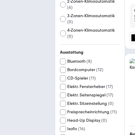
2-Zonen-Klimaautomatik
(
6
)
3-Zonen-Klimaautomatik
(
0
)
4-Zonen-Klimaautomatik
(
0
)
Ausstattung
Bluetooth
(
8
)
Bordcomputer
(
12
)
CD-Spieler
(
11
)
Elektr. Fensterheber
(
17
)
Elektr. Seitenspiegel
(
17
)
Elektr. Sitzeinstellung
(
0
)
Freisprecheinrichtung
(
11
)
Head-Up Display
(
0
)
Isofix
(
16
)
Au