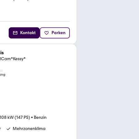
Kontakt
Parken
is
*RCam*Kessy*
ung
108 kW (147 PS)
•
Benzin
r
Mehrzonenklima