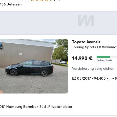
4.5 Sterne
436 Uetersen
Toyota Avensis
Touring Sports 1.8 Valvemat.
14.990 €
Fairer Preis
Versicherung vergleichen
EZ 05/2017
•
94.400 km
•
1
081 Hamburg Barmbek-Süd , Privatanbieter