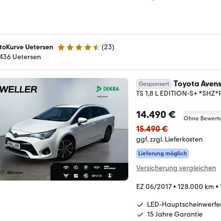
toKurve Uetersen
(
23
)
4.5 Sterne
436 Uetersen
Toyota Avens
Gesponsert
TS 1,8 L EDITION-S+ *SHZ
14.490 €
Ohne Bewert
15.490 €
ggf. zzgl. Lieferkosten
Lieferung möglich
Versicherung vergleichen
EZ 06/2017
•
128.000 km
•
LED-Hauptscheinwerfe
15 Jahre Garantie