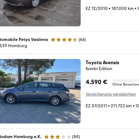
EZ 12/2010
•
187.000 km
•
tomobile Petya Vasileva
(
66
)
4.3 Sterne
539 Hamburg
Toyota Avensis
Kombi Edition
4.590 €
Ohne Bewertu
Versicherung vergleichen
EZ 07/2011
•
211.723 km
•
1
todom Hamburg e.K.
(
84
)