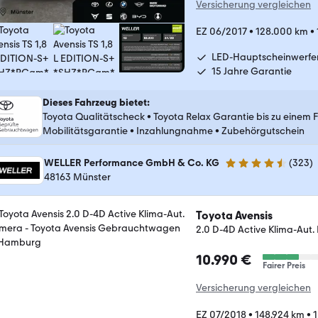
Versicherung vergleichen
EZ 06/2017
•
128.000 km
•
LED-Hauptscheinwerfe
15 Jahre Garantie
Dieses Fahrzeug bietet
:
Toyota Qualitätscheck
•
Toyota Relax Garantie bis zu einem 
Mobilitätsgarantie
•
Inzahlungnahme
•
Zubehörgutschein
WELLER Performance GmbH & Co. KG
(
323
)
4.3 Sterne
48163 Münster
Toyota Avensis
2.0 D-4D Active Klima-Aut
10.990 €
Fairer Preis
Versicherung vergleichen
EZ 07/2018
•
148.924 km
•
1