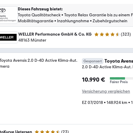
Dieses Fahrzeug bietet
:
Toyota Qualitätscheck
•
Toyota Relax Garantie bis zu einem 
Mobilitätsgarantie
•
Inzahlungnahme
•
Zubehörgutschein
WELLER Performance GmbH & Co. KG
(
323
)
4.3 Sterne
48163 Münster
Toyota Avens
Gesponsert
2.0 D-4D Active Klima-Aut
10.990 €
Fairer Preis
Versicherung vergleichen
EZ 07/2018
•
148.924 km
•
1
toKurve Uetersen
(
23
)