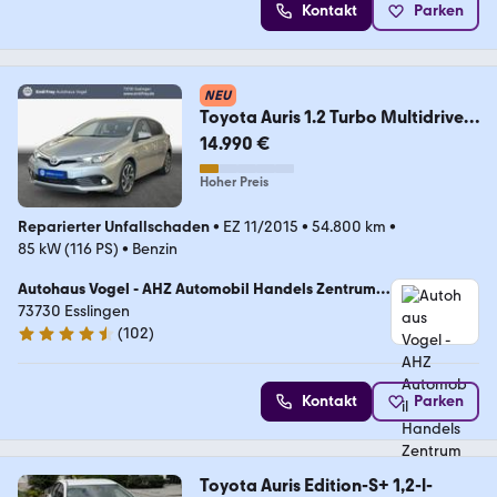
Kontakt
Parken
NEU
Toyota Auris 1.2 Turbo Multidrive S
Design Edition
14.990 €
Hoher Preis
Reparierter Unfallschaden
•
EZ 11/2015
•
54.800 km
•
85 kW (116 PS)
•
Benzin
Autohaus Vogel - AHZ Automobil Handels Zentrum
GmbH
73730 Esslingen
(
102
)
4.4 Sterne
Kontakt
Parken
Toyota Auris Edition-S+ 1,2-l-