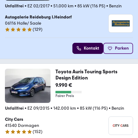
Unfallfrei
•
EZ 02/2017
•
51.000 km
•
85 kW (116 PS)
•
Benzin
Autogalerie Reideburg I.Heindorf
06116 Halle/ Saale
(
129
)
4.8 Sterne
Kontakt
Parken
Toyota Auris Touring Sports
Design Edition
9.990 €
Fairer Preis
Unfallfrei
•
EZ 09/2015
•
142.000 km
•
85 kW (116 PS)
•
Benzin
City Cars
41540 Dormagen
(
152
)
4.8 Sterne