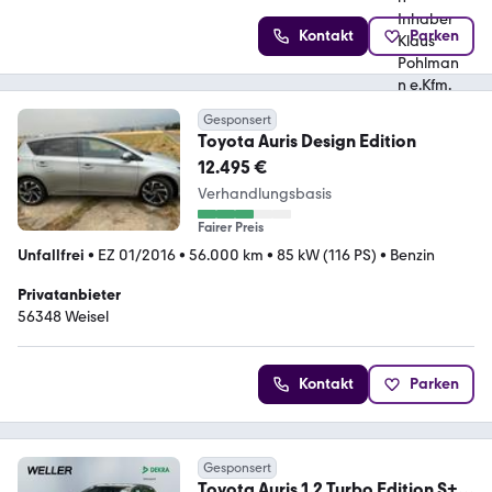
Kontakt
Parken
Gesponsert
Toyota Auris Design Edition
12.495 €
Verhandlungsbasis
Fairer Preis
Unfallfrei
•
EZ 01/2016
•
56.000 km
•
85 kW (116 PS)
•
Benzin
Privatanbieter
56348 Weisel
Kontakt
Parken
Gesponsert
Toyota Auris 1.2 Turbo Edition S+