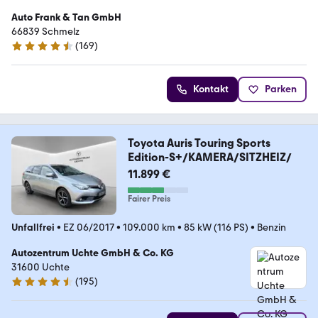
Auto Frank & Tan GmbH
66839 Schmelz
(
169
)
4.6 Sterne
Kontakt
Parken
Toyota Auris Touring Sports
Edition-S+/KAMERA/SITZHEIZ/
11.899 €
Fairer Preis
Unfallfrei
•
EZ 06/2017
•
109.000 km
•
85 kW (116 PS)
•
Benzin
Autozentrum Uchte GmbH & Co. KG
31600 Uchte
(
195
)
4.7 Sterne