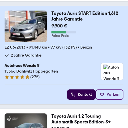
Toyota Auris START Edition 1,6l 2
Jahre Garantie
9.900 €
Fairer Preis
EZ 06/2013
•
91.440 km
•
97 kW (132 PS)
•
Benzin
2 Jahre Garantie
Autohaus Wenzlaff
15366 Dahlwitz Hoppegarten
(
272
)
5 Sterne
Kontakt
Parken
Toyota Auris 1.2 Touring
Automatik Sports Edition-S+