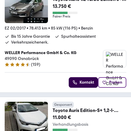
*Kamera*SHZ*BT*Tempo*
13.750 €
Fairer Preis
EZ 02/2017
•
78.413 km
•
85 kW (116 PS)
•
Benzin
Bis 15 Jahre Garantie
Spurhalteassistent
Verkehrszeichenerk.
WELLER Performance GmbH & Co. KG
49090 Osnabrück
(
159
)
4.5 Sterne
Kontakt
Parken
Gesponsert
Toyota Auris Edition-S+ 1,2-l-
Turbo S/S Edition-S+
11.000 €
Verhandlungsbasis