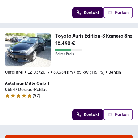
Kontakt
Parken
Toyota Auris Edition-S Kamera Shz
12.490 €
Fairer Preis
Unfallfrei
•
EZ 03/2017
•
89.384 km
•
85 kW (116 PS)
•
Benzin
Autohaus Mitte GmbH
06847 Dessau-Roßlau
(
97
)
5 Sterne
Kontakt
Parken