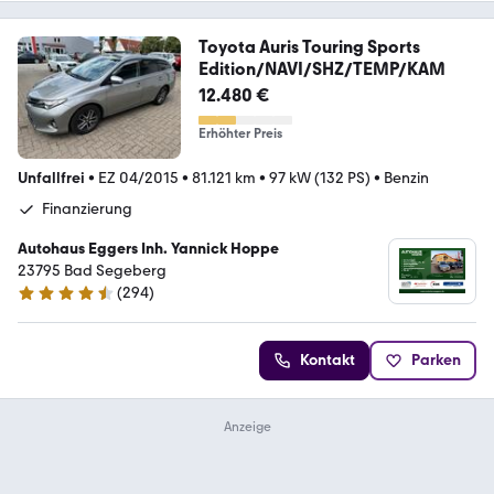
Toyota Auris Touring Sports
Edition/NAVI/SHZ/TEMP/KAM
12.480 €
Erhöhter Preis
Unfallfrei
•
EZ 04/2015
•
81.121 km
•
97 kW (132 PS)
•
Benzin
Finanzierung
Autohaus Eggers Inh. Yannick Hoppe
23795 Bad Segeberg
(
294
)
4.7 Sterne
Kontakt
Parken