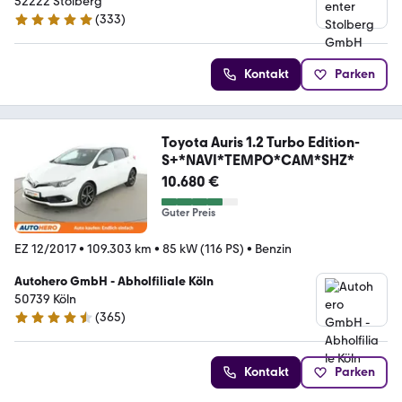
52222 Stolberg
(
333
)
4.9 Sterne
Kontakt
Parken
Toyota Auris 1.2 Turbo Edition-
S+*NAVI*TEMPO*CAM*SHZ*
10.680 €
Guter Preis
EZ 12/2017
•
109.303 km
•
85 kW (116 PS)
•
Benzin
Autohero GmbH - Abholfiliale Köln
50739 Köln
(
365
)
4.6 Sterne
Kontakt
Parken