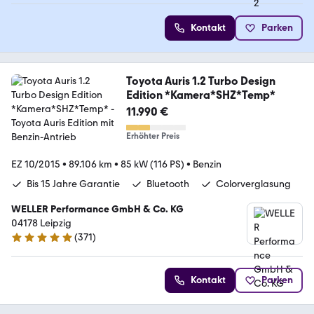
Kontakt
Parken
Toyota Auris 1.2 Turbo Design
Edition *Kamera*SHZ*Temp*
11.990 €
Erhöhter Preis
EZ 10/2015
•
89.106 km
•
85 kW (116 PS)
•
Benzin
Bis 15 Jahre Garantie
Bluetooth
Colorverglasung
WELLER Performance GmbH & Co. KG
04178 Leipzig
(
371
)
4.8 Sterne
Kontakt
Parken