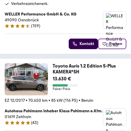
Verkehrszeichenerk.
WELLER Performance GmbH & Co. KG
49090 Osnabrück
(
159
)
4.5 Sterne
Kontakt
Parken
Toyota Auris 1.2 Edition S-Plus
KAMERA*SH
13.630 €
Fairer Preis
EZ 12/2017
•
70.650 km
•
85 kW (116 PS)
•
Benzin
Autohaus Pohlmann Inhaber Klaus Pohlmann e.Kfm.
01619 Zeithain
(
43
)
5 Sterne