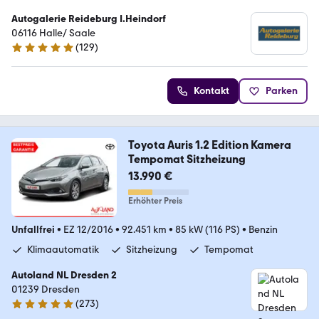
Autogalerie Reideburg I.Heindorf
06116 Halle/ Saale
(
129
)
4.8 Sterne
Kontakt
Parken
Toyota Auris 1.2 Edition Kamera
Tempomat Sitzheizung
13.990 €
Erhöhter Preis
Unfallfrei
•
EZ 12/2016
•
92.451 km
•
85 kW (116 PS)
•
Benzin
Klimaautomatik
Sitzheizung
Tempomat
Autoland NL Dresden 2
01239 Dresden
(
273
)
4.9 Sterne