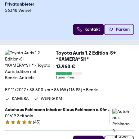
Privatanbieter
56348 Weisel
Kontakt
Parken
Toyota Auris 1.2 Edition-S+
*KAMERA*SH*
13.960 €
Fairer Preis
EZ 11/2017
•
38.500 km
•
85 kW (116 PS)
•
Benzin
KAMERA
WENIG KM
Autohaus Pohlmann Inhaber Klaus Pohlmann e.Kfm.
01619 Zeithain
(
43
)
5 Sterne