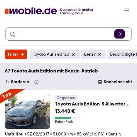
Filter
Toyota Auris edition
Benzin
Beschädigte 
67 Toyota Auris Edition mit Benzin-Antrieb
Sortieren
Kachelansicht
Top
Gesponsert
Toyota Auris Edition-S Allwetter
Navi SHZ Temp. 51
13.440 €
Fairer Preis
Unfallfrei
•
EZ 02/2017
•
51.000 km
•
85 kW (116 PS)
•
Benzin