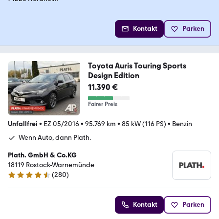
Kontakt
Parken
Toyota Auris Touring Sports
Design Edition
11.390 €
Fairer Preis
Unfallfrei
•
EZ 05/2016
•
95.769 km
•
85 kW (116 PS)
•
Benzin
Wenn Auto, dann Plath.
Plath. GmbH & Co.KG
18119 Rostock-Warnemünde
(
280
)
4.7 Sterne
Kontakt
Parken