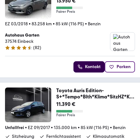
13.950 €
Fairer Preis
EZ 03/2018
•
83.258 km
•
85 kW (116 PS)
•
Benzin
Autohaus Garten
37574 Einbeck
(
82
)
4.6 Sterne
Kontakt
Parken
Toyota Auris Edition-
S+*Tempo*Blth*Klima*SitzHZ*Ka
mera*
11.390 €
Fairer Preis
Unfallfrei
•
EZ 09/2017
•
135.000 km
•
85 kW (116 PS)
•
Benzin
Sitzheizung
Fernlichtassistent
Klimaautomatik