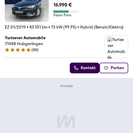
16.990 €
Fairer Preis
EZ 01/2019
•
83.101 km
•
73 kW (99 PS)
•
Hybrid (Benzin/Elektro)
Yurtsever Automobile
71088 Holzgerlingen
(
46
)
4.8 Sterne
Kontakt
Parken