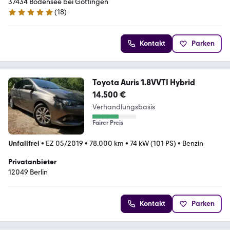
37434 Bodensee bei Göttingen
(
18
)
5 Sterne
Kontakt
Parken
Toyota Auris 1.8VVTI Hybrid
14.500 €
Verhandlungsbasis
Fairer Preis
Unfallfrei
•
EZ 05/2019
•
78.000 km
•
74 kW (101 PS)
•
Benzin
Privatanbieter
12049 Berlin
Kontakt
Parken