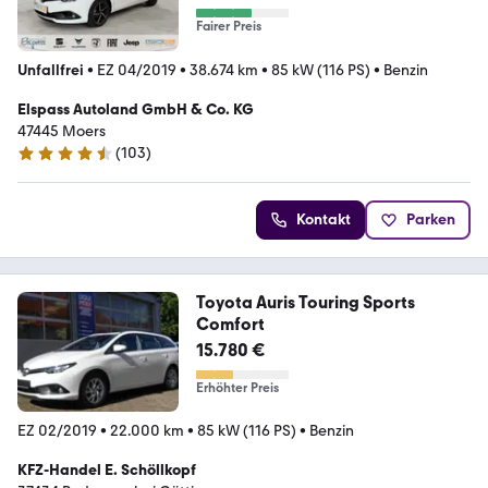
Fairer Preis
Unfallfrei
•
EZ 04/2019
•
38.674 km
•
85 kW (116 PS)
•
Benzin
Elspass Autoland GmbH & Co. KG
47445 Moers
(
103
)
4.6 Sterne
Kontakt
Parken
Toyota Auris Touring Sports
Comfort
15.780 €
Erhöhter Preis
EZ 02/2019
•
22.000 km
•
85 kW (116 PS)
•
Benzin
KFZ-Handel E. Schöllkopf