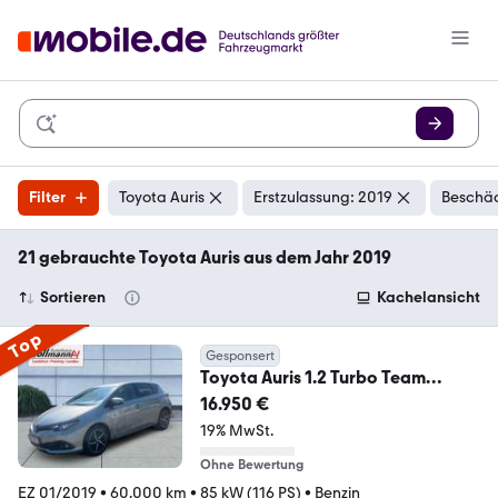
Filter
Toyota Auris
Erstzulassung: 2019
Beschäd
21 gebrauchte Toyota Auris aus dem Jahr 2019
Sortieren
Kachelansicht
Top
Gesponsert
Toyota Auris 1.2 Turbo Team
Deutschland
16.950 €
19% MwSt.
Ohne Bewertung
EZ 01/2019
•
60.000 km
•
85 kW (116 PS)
•
Benzin