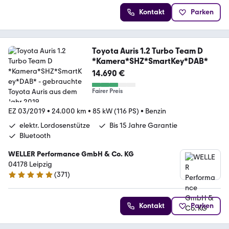
Kontakt
Parken
Toyota Auris 1.2 Turbo Team D
*Kamera*SHZ*SmartKey*DAB*
14.690 €
Fairer Preis
EZ 03/2019
•
24.000 km
•
85 kW (116 PS)
•
Benzin
elektr. Lordosenstütze
Bis 15 Jahre Garantie
Bluetooth
WELLER Performance GmbH & Co. KG
04178 Leipzig
(
371
)
4.8 Sterne
Kontakt
Parken