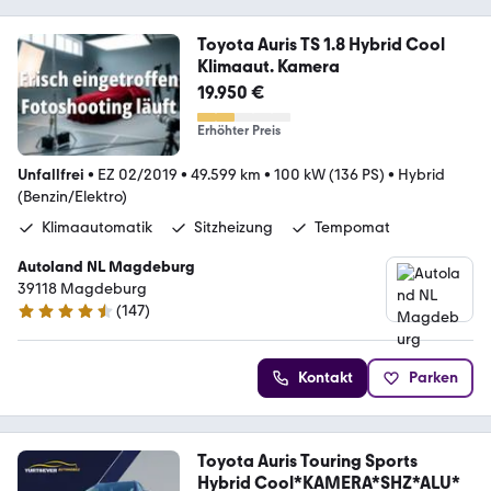
Toyota Auris TS 1.8 Hybrid Cool
Klimaaut. Kamera
19.950 €
Erhöhter Preis
Unfallfrei
•
EZ 02/2019
•
49.599 km
•
100 kW (136 PS)
•
Hybrid
(Benzin/Elektro)
Klimaautomatik
Sitzheizung
Tempomat
Autoland NL Magdeburg
39118 Magdeburg
(
147
)
4.6 Sterne
Kontakt
Parken
Toyota Auris Touring Sports
Hybrid Cool*KAMERA*SHZ*ALU*