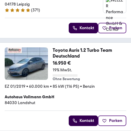
04178 Leipzig
(
371
)
4.8 Sterne
Kontakt
Parken
Toyota Auris 1.2 Turbo Team
Deutschland
16.950 €
19% MwSt.
Ohne Bewertung
EZ 01/2019
•
60.000 km
•
85 kW (116 PS)
•
Benzin
Autohaus Vollmann GmbH
84030 Landshut
Kontakt
Parken