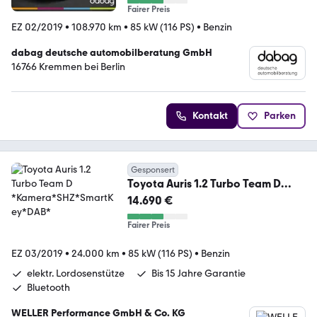
Fairer Preis
EZ 02/2019
•
108.970 km
•
85 kW (116 PS)
•
Benzin
dabag deutsche automobilberatung GmbH
16766 Kremmen bei Berlin
Kontakt
Parken
Gesponsert
Toyota Auris 1.2 Turbo Team D
*Kamera*SHZ*SmartKey*DAB*
14.690 €
Fairer Preis
EZ 03/2019
•
24.000 km
•
85 kW (116 PS)
•
Benzin
elektr. Lordosenstütze
Bis 15 Jahre Garantie
Bluetooth
WELLER Performance GmbH & Co. KG