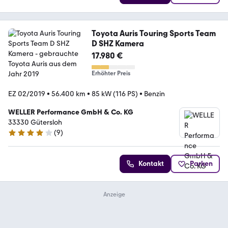
Toyota Auris Touring Sports Team
D SHZ Kamera
17.980 €
Erhöhter Preis
EZ 02/2019
•
56.400 km
•
85 kW (116 PS)
•
Benzin
WELLER Performance GmbH & Co. KG
33330 Gütersloh
(
9
)
4.2 Sterne
Kontakt
Parken