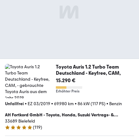
Toyota Auris 1.2 Turbo Team
Deutschland - Keyfree, CAM,
15.290 €
Erhöhter Preis
Unfallfrei
•
EZ 03/2019
•
69.980 km
•
86 kW (117 PS)
•
Benzin
AH Fortkord GmbH - Toyota, Honda, Suzuki Vertrags- &
Servicepartner
33689 Bielefeld
(
119
)
4.8 Sterne