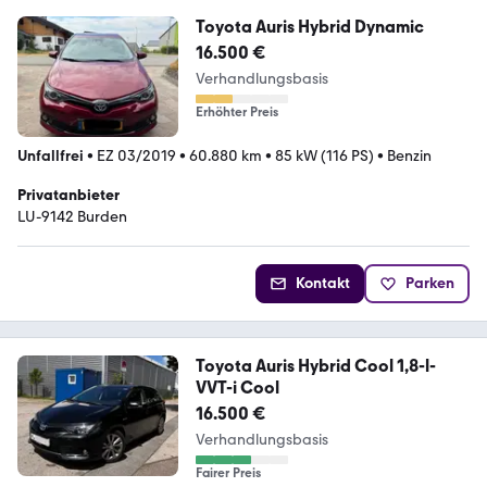
Toyota Auris Hybrid Dynamic
16.500 €
Verhandlungsbasis
Erhöhter Preis
Unfallfrei
•
EZ 03/2019
•
60.880 km
•
85 kW (116 PS)
•
Benzin
Privatanbieter
LU-9142 Burden
Kontakt
Parken
Toyota Auris Hybrid Cool 1,8-l-
VVT-i Cool
16.500 €
Verhandlungsbasis
Fairer Preis