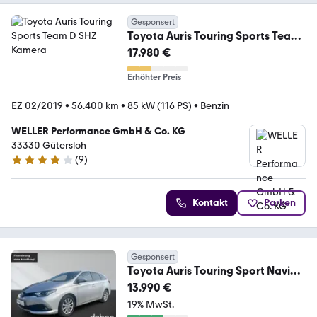
Gesponsert
Toyota Auris Touring Sports Team
D SHZ Kamera
17.980 €
Erhöhter Preis
EZ 02/2019
•
56.400 km
•
85 kW (116 PS)
•
Benzin
WELLER Performance GmbH & Co. KG
33330 Gütersloh
(
9
)
4.2 Sterne
Kontakt
Parken
Gesponsert
Toyota Auris Touring Sport Navi
Autom Kamera
13.990 €
19% MwSt.