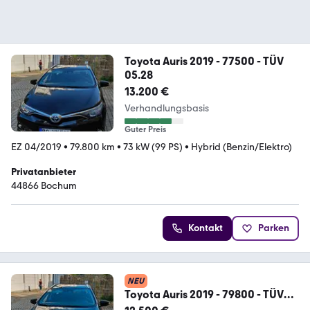
Toyota Auris 2019 - 77500 - TÜV
05.28
13.200 €
Verhandlungsbasis
Guter Preis
EZ 04/2019
•
79.800 km
•
73 kW (99 PS)
•
Hybrid (Benzin/Elektro)
Privatanbieter
44866 Bochum
Kontakt
Parken
NEU
Toyota Auris 2019 - 79800 - TÜV
05.28