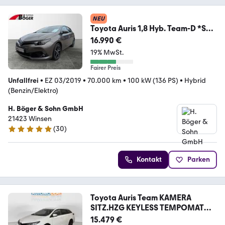
NEU
Toyota Auris 1,8 Hyb. Team-D *SHZ
KAMERA*
16.990 €
19% MwSt.
Fairer Preis
Unfallfrei
•
EZ 03/2019
•
70.000 km
•
100 kW (136 PS)
•
Hybrid
(Benzin/Elektro)
H. Böger & Sohn GmbH
21423 Winsen
(
30
)
5 Sterne
Kontakt
Parken
Toyota Auris Team KAMERA
SITZ.HZG KEYLESS TEMPOMAT
ALU
15.479 €