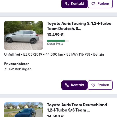
Kontakt
Parken
Toyota Auris Touring S. 1,2-l-Turbo
Team Deutsch. S...
13.499 €
Guter Preis
Unfallfrei
•
EZ 03/2019
•
44.000 km
•
85 kW (116 PS)
•
Benzin
Privatanbieter
71032 Böblingen
Kontakt
Parken
Toyota Auris Team Deutschland
1,2-l-Turbo S/S Team ...
14.500 €