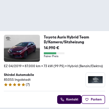
Toyota Auris Hybrid Team
D/Kamera/Sitzheizung
14.990 €
Fairer Preis
EZ 04/2019
•
87.000 km
•
73 kW (99 PS)
•
Hybrid (Benzin/Elektro)
Shirdel Automobile
85055 Ingolstadt
(
7
)
4.8 Sterne
Kontakt
Parken