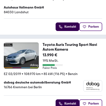
Autohaus Vollmann GmbH
84030 Landshut
Kontakt
Parken
Toyota Auris Touring Sport Navi
Autom Kamera
13.990 €
19% MwSt.
Fairer Preis
EZ 02/2019
•
108.970 km
•
85 kW (116 PS)
•
Benzin
dabag deutsche automobilberatung GmbH
16766 Kremmen bei Berlin
Kontakt
Parken