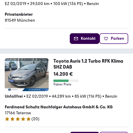
EZ 02/2019
•
39.500 km
•
100 kW (136 PS)
•
Benzin
Privatanbieter
81549 München
Kontakt
Parken
Toyota Auris 1.2 Turbo RFK Klima
SHZ DAB
14.200 €
Fairer Preis
Unfallfrei
•
EZ 02/2019
•
44.289 km
•
85 kW (116 PS)
•
Benzin
Ferdinand Schultz Nachfolger Autohaus GmbH & Co. KG
17166 Teterow
(
20
)
5 Sterne