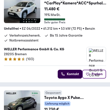
*CarPlay*Kamera*ACC*Spurhalt
eass*DAB
11.480 €
19% MwSt.
Sehr guter Preis
Unfallfrei
•
EZ 06/2022
•
61.312 km
•
53 kW (72 PS)
•
Benzin
Verkehrszeichenerk.
Bis 15 Jahre Garantie
Notbremsassistent
WELLER Performance GmbH & Co. KG
28205 Bremen
(
103
)
4.3 Sterne
Kontakt
Parken
Gesponsert
Toyota Aygo X Pulse
*ACC*CarPlay*SHZ*Kamera*DAB
Lieferung möglich
*Bi-Tone
11.730 €