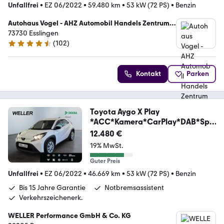
Unfallfrei
•
EZ 06/2022
•
59.480 km
•
53 kW (72 PS)
•
Benzin
Autohaus Vogel - AHZ Automobil Handels Zentrum
GmbH
73730 Esslingen
(
102
)
4.4 Sterne
Kontakt
Parken
Toyota Aygo X Play
*ACC*Kamera*CarPlay*DAB*Spu
rhalteass
12.480 €
19% MwSt.
Guter Preis
Unfallfrei
•
EZ 06/2022
•
46.669 km
•
53 kW (72 PS)
•
Benzin
Bis 15 Jahre Garantie
Notbremsassistent
Verkehrszeichenerk.
WELLER Performance GmbH & Co. KG