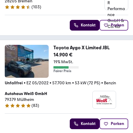
28205 Bremen
(
103
)
4.3 Sterne
Kontakt
Parken
Toyota Aygo X Limited JBL
14.900 €
19% MwSt.
Fairer Preis
Unfallfrei
•
EZ 05/2022
•
57.700 km
•
53 kW (72 PS)
•
Benzin
Autohaus Weiß GmbH
79379 Müllheim
(
83
)
5 Sterne
Kontakt
Parken