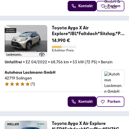
Kontakt
Parken
Toyota Aygo X Air
Explore*JBL*Faltdach*Sitzhzg.*PD
C v+h
14.990 €
Erhöhter Preis
Unfallfrei
•
EZ 04/2022
•
68.756 km
•
53 kW (72 PS)
•
Benzin
Autohaus Lackmann GmbH
42719 Solingen
(
1
)
5 Sterne
Kontakt
Parken
Toyota Aygo X Air Explore