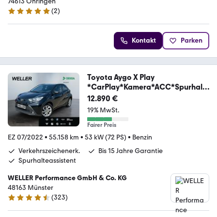
74613 Öhringen
(
2
)
5 Sterne
Kontakt
Parken
Toyota Aygo X Play
*CarPlay*Kamera*ACC*Spurhalt
eass*DAB
12.890 €
19% MwSt.
Fairer Preis
EZ 07/2022
•
55.158 km
•
53 kW (72 PS)
•
Benzin
Verkehrszeichenerk.
Bis 15 Jahre Garantie
Spurhalteassistent
WELLER Performance GmbH & Co. KG
48163 Münster
(
323
)
4.3 Sterne