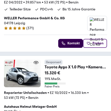
EZ 04/2022
•
39.857 km
•
53 kW (72 PS)
•
Benzin
Teilleder Sitze
PDCv+h
Bis 15 Jahre Garantie
WELLER Performance GmbH & Co. KG
04178 Leipzig
(
371
)
4.8 Sterne
Kontakt
Parken
Gesponsert
Toyota Aygo X 1.0 Play +Kamera
+Carplay +Klima +Tempoma
15.320 €
19% MwSt.
Fairer Preis
Reparierter Unfallschaden
•
EZ 10/2022
•
16.330 km
•
53 kW (72 PS)
•
Benzin
Autohaus Helmut Metzger GmbH