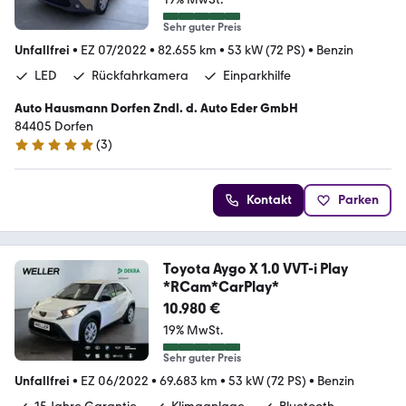
Sehr guter Preis
Unfallfrei
•
EZ 07/2022
•
82.655 km
•
53 kW (72 PS)
•
Benzin
LED
Rückfahrkamera
Einparkhilfe
Auto Hausmann Dorfen Zndl. d. Auto Eder GmbH
84405 Dorfen
(
3
)
5 Sterne
Kontakt
Parken
Toyota Aygo X 1.0 VVT-i Play
*RCam*CarPlay*
10.980 €
19% MwSt.
Sehr guter Preis
Unfallfrei
•
EZ 06/2022
•
69.683 km
•
53 kW (72 PS)
•
Benzin