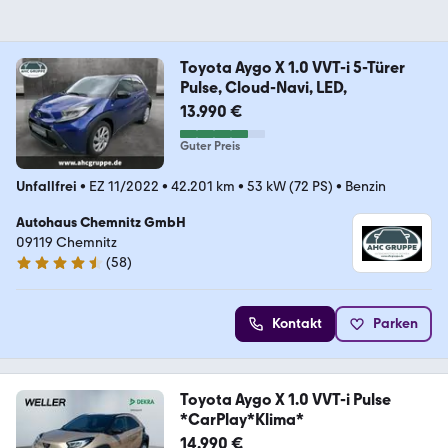
Toyota Aygo X 1.0 VVT-i 5-Türer
Pulse, Cloud-Navi, LED,
13.990 €
Guter Preis
Unfallfrei
•
EZ 11/2022
•
42.201 km
•
53 kW (72 PS)
•
Benzin
Autohaus Chemnitz GmbH
09119 Chemnitz
(
58
)
4.3 Sterne
Kontakt
Parken
Toyota Aygo X 1.0 VVT-i Pulse
*CarPlay*Klima*
14.990 €