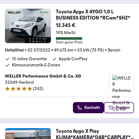
Toyota Aygo X AYGO 1,0 L
BUSINESS EDITION *RCam*SHZ*
12.345 €
19% MwSt.
Sehr guter Preis
Unfallfrei
•
EZ 07/2022
•
49.675 km
•
53 kW (72 PS)
•
Benzin
15 Jahre Garantie
Apple CarPlay
Klimaautomatik-2-Zonen
WELLER Performance GmbH & Co. KG
32049 Herford
(
243
)
4.8 Sterne
Kontakt
Parken
Toyota Aygo X Play
KLIMA*KAMERA*DAB*CARPLAY*A