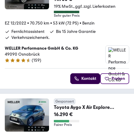
19% MwSt.
ggf. zzgl. Lieferkosten
Sehr guter Preis
EZ 12/2022
•
70.750 km
•
53 kW (72 PS)
•
Benzin
Fernlichtassistent
Bis 15 Jahre Garantie
Verkehrszeichenerk.
WELLER Performance GmbH & Co. KG
49090 Osnabrück
(
159
)
4.5 Sterne
Kontakt
Parken
Gesponsert
Toyota Aygo X Air Explore
*LED*Faltdach*CarPlay*SHZ*CA
16.290 €
M
Fairer Preis