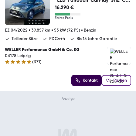
*LED*Faltdach*CarPlay*SHZ*CA
M
16.290 €
Fairer Preis
EZ 04/2022
•
39.857 km
•
53 kW (72 PS)
•
Benzin
Teilleder Sitze
PDCv+h
Bis 15 Jahre Garantie
WELLER Performance GmbH & Co. KG
04178 Leipzig
(
371
)
4.8 Sterne
Kontakt
Parken