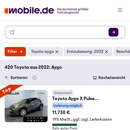
Filter
Toyota aygo
Erstzulassung: 2022
Beschä
420 Toyota aus 2022: Aygo
Sortieren
Kachelansicht
Top
Gesponsert
Toyota Aygo X Pulse
*ACC*CarPlay*SHZ*Kamera*DAB
Lieferung möglich
*Bi-Tone
11.730 €
19% MwSt.
ggf. zzgl. Lieferkosten
Sehr guter Preis