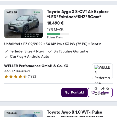
Toyota Aygo X S-CVT Air Explore
*LED*Faltdach*SHZ*RCam*
18.490 €
19% MwSt.
Fairer Preis
Unfallfrei
•
EZ 09/2022
•
34.142 km
•
53 kW (72 PS)
•
Benzin
Teilleder Sitze + Navi
Bis 15 Jahre Garantie
CarPlay + Android Auto
WELLER Performance GmbH & Co. KG
33609 Bielefeld
(
192
)
4.4 Sterne
Kontakt
Parken
Toyota Aygo X 1.0 VVT-i Pulse