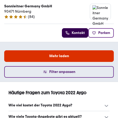
Sonnleitner Germany GmbH
90471 Nürnberg
(
84
)
4.4 Sterne
Kontakt
Parken
Mehr laden
Filter anpassen
Häufige Fragen zum Toyota 2022 Aygo
Wie viel kostet der Toyota 2022 Aygo?
Ein guter Preis für einen Toyota 2022 Aygo liegt zwischen
Wie viele Toyota-Angebote gibt es aktuell?