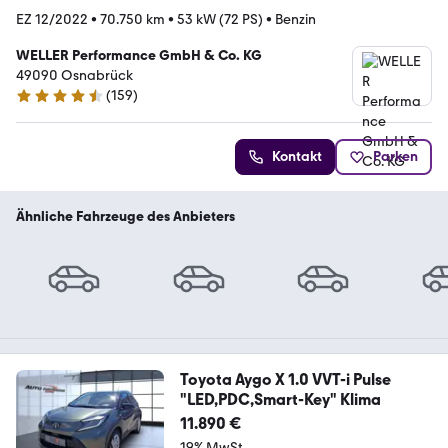
EZ 12/2022
•
70.750 km
•
53 kW (72 PS)
•
Benzin
WELLER Performance GmbH & Co. KG
49090 Osnabrück
(
159
)
4.5 Sterne
Kontakt
Parken
Ähnliche Fahrzeuge des Anbieters
Toyota Aygo X 1.0 VVT-i Pulse
"LED,PDC,Smart-Key" Klima
11.890 €
19% MwSt.