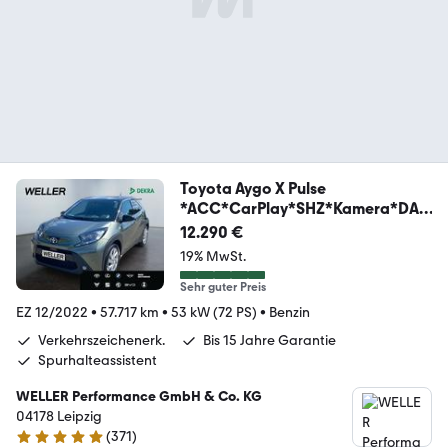
Toyota Aygo X Pulse
*ACC*CarPlay*SHZ*Kamera*DAB
*Bi-Tone
12.290 €
19% MwSt.
Sehr guter Preis
EZ 12/2022
•
57.717 km
•
53 kW (72 PS)
•
Benzin
Verkehrszeichenerk.
Bis 15 Jahre Garantie
Spurhalteassistent
WELLER Performance GmbH & Co. KG
04178 Leipzig
(
371
)
4.8 Sterne