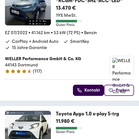
*RCam*PDC*SHZ*ACC*LED*
13.470 €
19% MwSt.
Guter Preis
EZ 07/2022
•
41.162 km
•
53 kW (72 PS)
•
Benzin
CarPlay + Android Auto
SmartKey
15 Jahre Garantie
WELLER Performance GmbH & Co. KG
44143 Dortmund
(
117
)
4.6 Sterne
Kontakt
Parken
Toyota Aygo 1.0 x-play 5-trg
11.980 €
Guter Preis