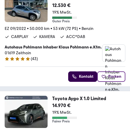
CC
12.530 €
19% MwSt.
Guter Preis
EZ 09/2022
•
50.000 km
•
53 kW (72 PS)
•
Benzin
CARPLAY
KAMERA
ACC*DAB
Autohaus Pohlmann Inhaber Klaus Pohlmann e.Kfm.
01619 Zeithain
(
43
)
5 Sterne
Kontakt
Parken
Toyota Aygo X 1.0 Limited
14.970 €
19% MwSt.
Fairer Preis