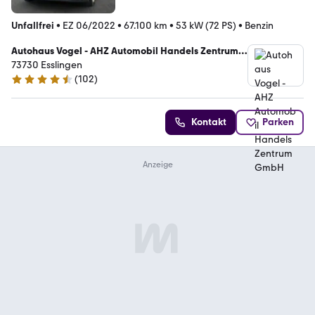
Unfallfrei
•
EZ 06/2022
•
67.100 km
•
53 kW (72 PS)
•
Benzin
Autohaus Vogel - AHZ Automobil Handels Zentrum
GmbH
73730 Esslingen
(
102
)
4.4 Sterne
Kontakt
Parken