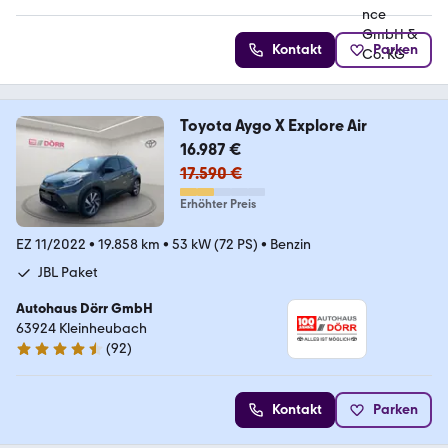
Kontakt
Parken
Toyota Aygo X Explore Air
16.987 €
17.590 €
Erhöhter Preis
EZ 11/2022
•
19.858 km
•
53 kW (72 PS)
•
Benzin
JBL Paket
Autohaus Dörr GmbH
63924 Kleinheubach
(
92
)
4.6 Sterne
Kontakt
Parken