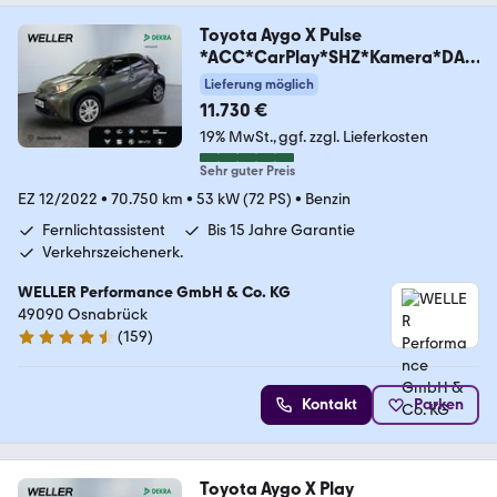
Toyota Aygo X Pulse
*ACC*CarPlay*SHZ*Kamera*DAB
*Bi-Tone
Lieferung möglich
11.730 €
19% MwSt.
ggf. zzgl. Lieferkosten
Sehr guter Preis
EZ 12/2022
•
70.750 km
•
53 kW (72 PS)
•
Benzin
Fernlichtassistent
Bis 15 Jahre Garantie
Verkehrszeichenerk.
WELLER Performance GmbH & Co. KG
49090 Osnabrück
(
159
)
4.5 Sterne
Kontakt
Parken
Toyota Aygo X Play