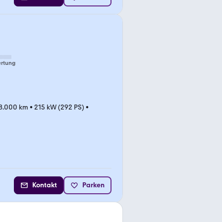
rtung
8.000 km
•
215 kW (292 PS)
•
Kontakt
Parken