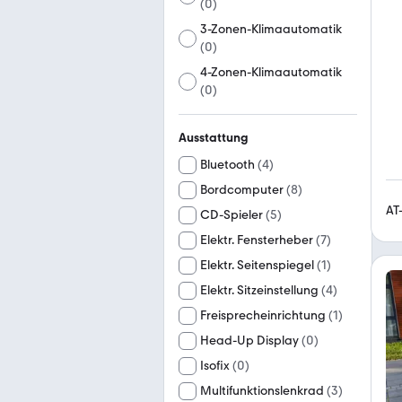
(
0
)
3-Zonen-Klimaautomatik
(
0
)
4-Zonen-Klimaautomatik
(
0
)
Ausstattung
Bluetooth
(
4
)
Bordcomputer
(
8
)
AT
CD-Spieler
(
5
)
Elektr. Fensterheber
(
7
)
Elektr. Seitenspiegel
(
1
)
Elektr. Sitzeinstellung
(
4
)
Freisprecheinrichtung
(
1
)
Head-Up Display
(
0
)
Isofix
(
0
)
Multifunktionslenkrad
(
3
)