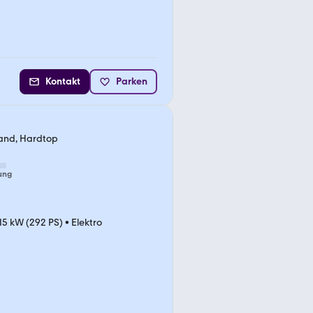
Kontakt
Parken
tand, Hardtop
ung
15 kW (292 PS)
•
Elektro