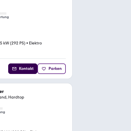
rtung
5 kW (292 PS)
•
Elektro
Kontakt
Parken
er
tand, Hardtop
ung