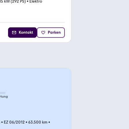
15 kW (292 PS)
•
Elektro
Kontakt
Parken
rtung
n
•
EZ 06/2012
•
63.500 km
•