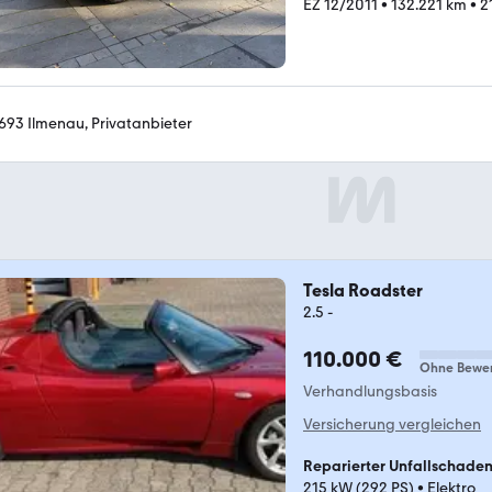
EZ 12/2011
•
132.221 km
•
2
693 Ilmenau, Privatanbieter
Tesla Roadster
2.5 -
110.000 €
Ohne Bewe
Verhandlungsbasis
Versicherung vergleichen
Reparierter Unfallschade
215 kW (292 PS)
•
Elektro