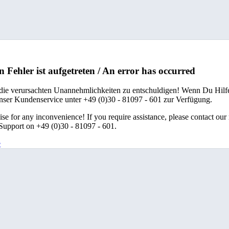
n Fehler ist aufgetreten / An error has occurred
 die verursachten Unannehmlichkeiten zu entschuldigen! Wenn Du Hilfe
unser Kundenservice unter +49 (0)30 - 81097 - 601 zur Verfügung.
se for any inconvenience! If you require assistance, please contact our
upport on +49 (0)30 - 81097 - 601.
e