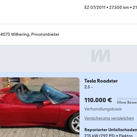
EZ 07/2011
•
27.500 km
•
21
-4073 Wilhering, Privatanbieter
Tesla Roadster
2.5 -
110.000 €
Ohne Bewe
Verhandlungsbasis
Versicherung vergleichen
Reparierter Unfallschade
215 kW (292 PS)
•
Elektro