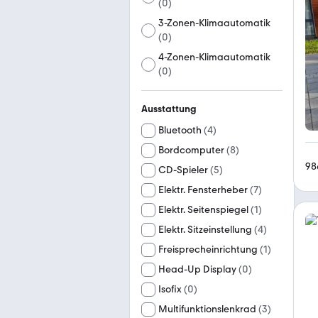
(
0
)
3-Zonen-Klimaautomatik
(
0
)
4-Zonen-Klimaautomatik
(
0
)
Ausstattung
Bluetooth
(
4
)
Bordcomputer
(
8
)
98
CD-Spieler
(
5
)
Elektr. Fensterheber
(
7
)
Elektr. Seitenspiegel
(
1
)
Elektr. Sitzeinstellung
(
4
)
Freisprecheinrichtung
(
1
)
Head-Up Display
(
0
)
Isofix
(
0
)
Multifunktionslenkrad
(
3
)