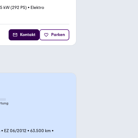
5 kW (292 PS)
•
Elektro
Kontakt
Parken
rtung
n
•
EZ 06/2012
•
63.500 km
•