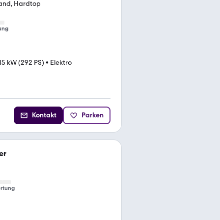
tand, Hardtop
ung
15 kW (292 PS)
•
Elektro
Kontakt
Parken
er
rtung