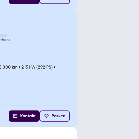
rtung
8.000 km
•
215 kW (292 PS)
•
Kontakt
Parken