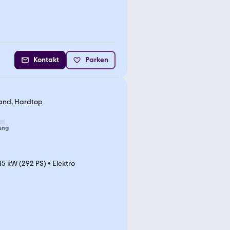
Kontakt
Parken
tand, Hardtop
ung
15 kW (292 PS)
•
Elektro