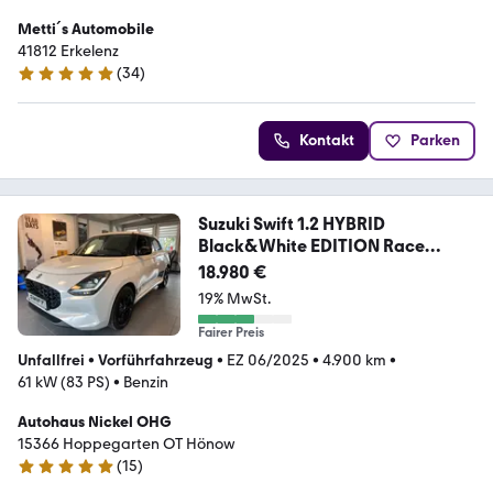
Metti´s Automobile
41812 Erkelenz
(
34
)
5 Sterne
Kontakt
Parken
Suzuki Swift 1.2 HYBRID
Black&White EDITION Race
Decor
18.980 €
19% MwSt.
Fairer Preis
Unfallfrei
•
Vorführfahrzeug
•
EZ 06/2025
•
4.900 km
•
61 kW (83 PS)
•
Benzin
Autohaus Nickel OHG
15366 Hoppegarten OT Hönow
(
15
)
5 Sterne