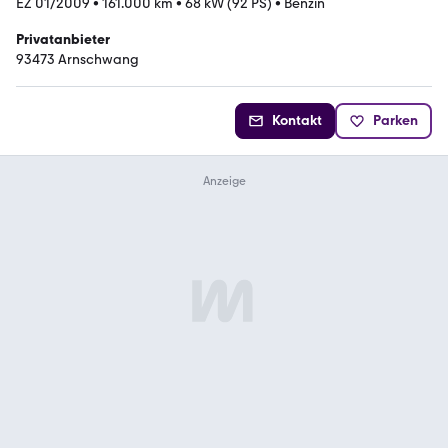
EZ 01/2009
•
161.000 km
•
68 kW (92 PS)
•
Benzin
Privatanbieter
93473 Arnschwang
Kontakt
Parken