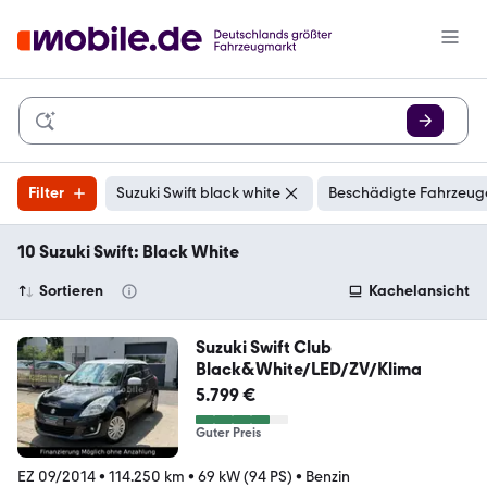
Filter
Suzuki Swift black white
Beschädigte Fahrzeuge
10 Suzuki Swift: Black White
Sortieren
Kachelansicht
Suzuki Swift Club
Black&White/LED/ZV/Klima
5.799 €
Guter Preis
EZ 09/2014
•
114.250 km
•
69 kW (94 PS)
•
Benzin