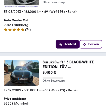
Ohne Bewertung
EZ 05/2013
•
168.000 km
•
69 kW (94 PS)
•
Benzin
Auto Center Ost
90431 Nürnberg
(
74
)
5 Sterne
Kontakt
Parken
Suzuki Swift 1.3 BLACK-WHITE
EDITION- TÜV-...
3.400 €
Ohne Bewertung
EZ 12/2009
•
160.000 km
•
68 kW (92 PS)
•
Benzin
Privatanbieter
68309 Mannheim