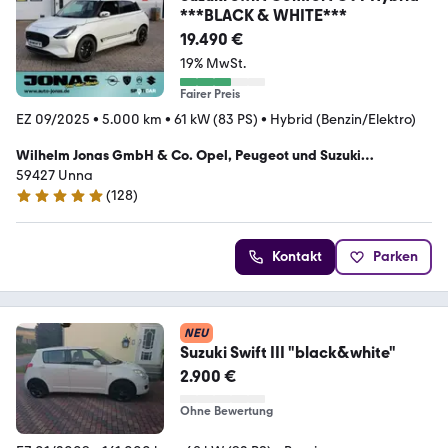
***BLACK & WHITE***
19.490 €
19% MwSt.
Fairer Preis
EZ 09/2025
•
5.000 km
•
61 kW (83 PS)
•
Hybrid (Benzin/Elektro)
Wilhelm Jonas GmbH & Co. Opel, Peugeot und Suzuki
Vertraghändler
59427 Unna
(
128
)
4.8 Sterne
Kontakt
Parken
NEU
Suzuki Swift III "black&white"
2.900 €
Ohne Bewertung