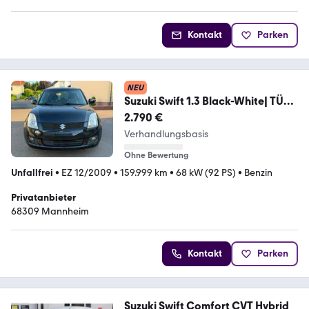
Kontakt
Parken
NEU
Suzuki Swift 1.3 Black-White| TÜV
2028| Keyless| Navi|
2.790 €
Verhandlungsbasis
Ohne Bewertung
Unfallfrei
•
EZ 12/2009
•
159.999 km
•
68 kW (92 PS)
•
Benzin
Privatanbieter
68309 Mannheim
Kontakt
Parken
Suzuki Swift Comfort CVT Hybrid