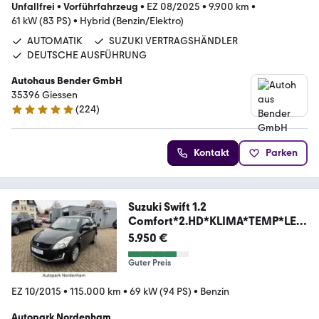
Unfallfrei
•
Vorführfahrzeug
•
EZ 08/2025
•
9.900 km
•
61 kW (83 PS)
•
Hybrid (Benzin/Elektro)
AUTOMATIK
SUZUKI VERTRAGSHÄNDLER
DEUTSCHE AUSFÜHRUNG
Autohaus Bender GmbH
35396 Giessen
(
224
)
4.9 Sterne
Kontakt
Parken
Suzuki Swift 1.2
Comfort*2.HD*KLIMA*TEMP*LED
*5.27*EU6
5.950 €
Guter Preis
EZ 10/2015
•
115.000 km
•
69 kW (94 PS)
•
Benzin
Autopark Nordenham