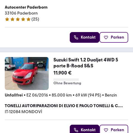
Autocenter Paderborn
33106 Paderborn
(
25
)
5 Sterne
Kontakt
Parken
Suzuki Swift 1.2 Dualjet 4WD 5
porte B-Road S&S
11.900 €
Ohne Bewertung
Unfallfrei
•
EZ 06/2016
•
85.000 km
•
69 kW (94 PS)
•
Benzin
TONELLI AUTORIPARAZIONI DI ELVIO E PAOLO TONELLI & C.
S.N.C.
IT-12084 MONDOVÌ
Kontakt
Parken