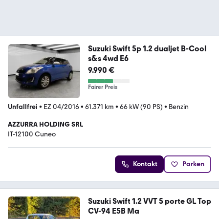
Suzuki Swift 5p 1.2 dualjet B-Cool
s&s 4wd E6
9.990 €
Fairer Preis
Unfallfrei
•
EZ 04/2016
•
61.371 km
•
66 kW (90 PS)
•
Benzin
AZZURRA HOLDING SRL
IT-12100 Cuneo
Kontakt
Parken
Suzuki Swift 1.2 VVT 5 porte GL Top
CV-94 E5B Ma