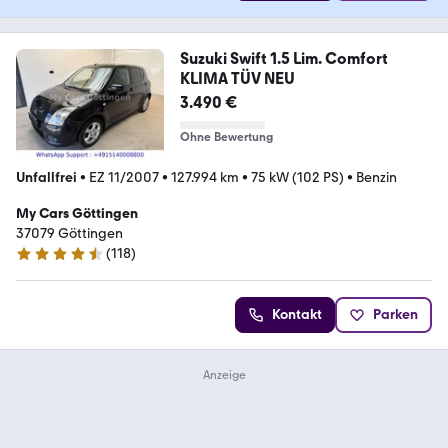
Suzuki Swift 1.5 Lim. Comfort
KLIMA TÜV NEU
3.490 €
Ohne Bewertung
Unfallfrei
•
EZ 11/2007
•
127.994 km
•
75 kW (102 PS)
•
Benzin
My Cars Göttingen
37079 Göttingen
(
118
)
4.4 Sterne
Kontakt
Parken