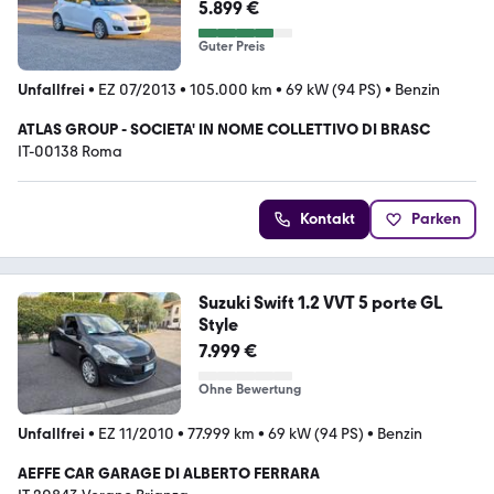
5.899 €
Guter Preis
Unfallfrei
•
EZ 07/2013
•
105.000 km
•
69 kW (94 PS)
•
Benzin
ATLAS GROUP - SOCIETA' IN NOME COLLETTIVO DI BRASC
IT-00138 Roma
Kontakt
Parken
Suzuki Swift 1.2 VVT 5 porte GL
Style
7.999 €
Ohne Bewertung
Unfallfrei
•
EZ 11/2010
•
77.999 km
•
69 kW (94 PS)
•
Benzin
AEFFE CAR GARAGE DI ALBERTO FERRARA