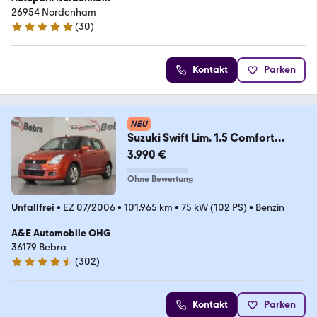
26954 Nordenham
(
30
)
4.9 Sterne
Kontakt
Parken
NEU
Suzuki Swift Lim. 1.5 Comfort
Klima/PDC/MFL/5-28/SHZ
3.990 €
Ohne Bewertung
Unfallfrei
•
EZ 07/2006
•
101.965 km
•
75 kW (102 PS)
•
Benzin
A&E Automobile OHG
36179 Bebra
(
302
)
4.4 Sterne
Kontakt
Parken