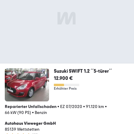
Suzuki SWIFT 1.2 ´´5-türer´´
12.900 €
Erhöhter Preis
Reparierter Unfallschaden
•
EZ 07/2020
•
91.120 km
•
66 kW (90 PS)
•
Benzin
Autohaus Vieweger GmbH
85139 Wettstetten