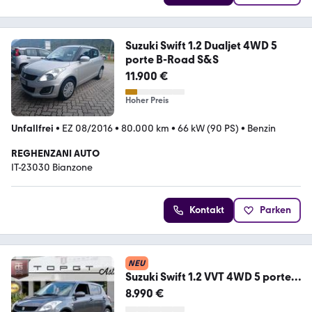
Suzuki Swift 1.2 Dualjet 4WD 5
porte B-Road S&S
11.900 €
Hoher Preis
Unfallfrei
•
EZ 08/2016
•
80.000 km
•
66 kW (90 PS)
•
Benzin
REGHENZANI AUTO
IT-23030 Bianzone
Kontakt
Parken
NEU
Suzuki Swift 1.2 VVT 4WD 5 porte ,
UNICOPROPRIET
8.990 €