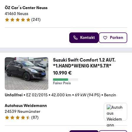
ÖZ Car´s Center Neuss
41460 Neuss
(
241
)
4.8 Sterne
Kontakt
Parken
Suzuki Swift Comfort 1.2 AUT.
*1.HAND*WENIG KM*5.TR*
10.990 €
Fairer Preis
Unfallfrei
•
EZ 02/2015
•
42.000 km
•
69 kW (94 PS)
•
Benzin
Autohaus Weidemann
24539 Neumünster
(
87
)
4.7 Sterne