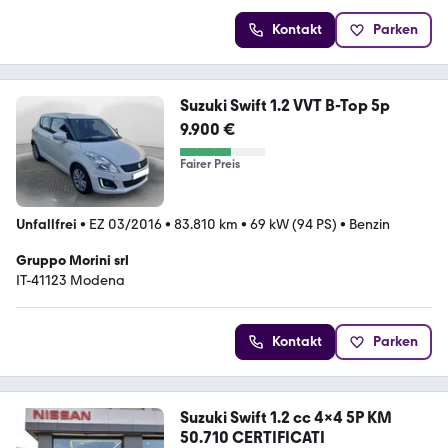
Kontakt
Parken
Suzuki Swift 1.2 VVT B-Top 5p
9.900 €
Fairer Preis
Unfallfrei
•
EZ 03/2016
•
83.810 km
•
69 kW (94 PS)
•
Benzin
Gruppo Morini srl
IT-41123 Modena
Kontakt
Parken
Suzuki Swift 1.2 cc 4x4 5P KM
50.710 CERTIFICATI