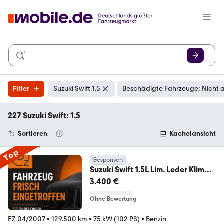
Filter
Suzuki Swift 1.5
Beschädigte Fahrzeuge: Nicht 
227 Suzuki Swift: 1.5
Sortieren
Kachelansicht
Top
Gesponsert
Suzuki Swift 1.5L Lim. Leder Klima
Sitzheizung 1.Hand
3.400 €
Ohne Bewertung
EZ 04/2007
•
129.500 km
•
75 kW (102 PS)
•
Benzin