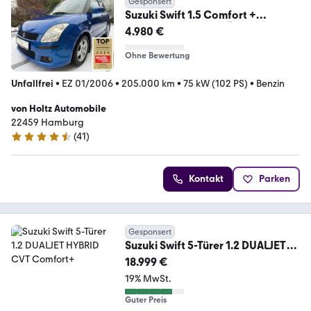
Gesponsert
Suzuki Swift 1.5 Comfort +
Automatik, NEUER TÜV
4.980 €
Ohne Bewertung
Unfallfrei
•
EZ 01/2006
•
205.000 km
•
75 kW (102 PS)
•
Benzin
von Holtz Automobile
22459 Hamburg
(
41
)
4.5 Sterne
Kontakt
Parken
Gesponsert
Suzuki Swift 5-Türer 1.2 DUALJET
HYBRID CVT Comfort+
18.999 €
19% MwSt.
Guter Preis