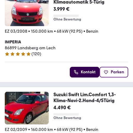
Klimaautomatik 5-Türig
3.999 €
Ohne Bewertung
EZ 03/2008
•
150.000 km
•
68 kW (92 PS)
•
Benzin
IMPERIA
86899 Landsberg am Lech
(
120
)
4.8 Sterne
Kontakt
Parken
Suzuki Swift Lim.Comfort 1,3-
Klima-Navi-2.Hand-4/5Türig
4.490 €
Ohne Bewertung
EZ 02/2009
•
160.000 km
•
68 kW (92 PS)
•
Benzin