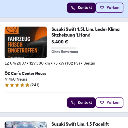
Kontakt
Parken
Suzuki Swift 1.5L Lim. Leder Klima
Sitzheizung 1.Hand
3.400 €
Ohne Bewertung
EZ 04/2007
•
129.500 km
•
75 kW (102 PS)
•
Benzin
ÖZ Car´s Center Neuss
41460 Neuss
(
241
)
4.8 Sterne
Kontakt
Parken
Suzuki Swift Lim. 1,3 Facelift