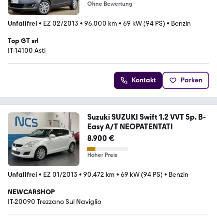
Ohne Bewertung
Unfallfrei
•
EZ 02/2013
•
96.000 km
•
69 kW (94 PS)
•
Benzin
Top GT srl
IT-14100 Asti
Kontakt
Parken
Suzuki SUZUKI Swift 1.2 VVT 5p. B-
Easy A/T NEOPATENTATI
8.900 €
Hoher Preis
Unfallfrei
•
EZ 01/2013
•
90.472 km
•
69 kW (94 PS)
•
Benzin
NEWCARSHOP
IT-20090 Trezzano Sul Naviglio