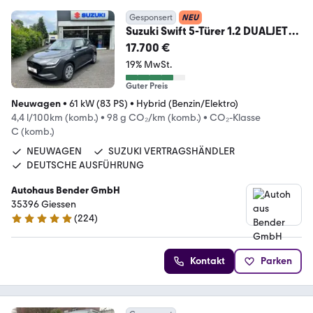
Gesponsert
NEU
Suzuki Swift 5-Türer 1.2 DUALJET
HYBRID Club GRAU
17.700 €
19% MwSt.
Guter Preis
Neuwagen
•
61 kW (83 PS)
•
Hybrid (Benzin/Elektro)
4,4 l/100km (komb.)
•
98 g CO₂/km (komb.)
•
CO₂-Klasse
C (komb.)
NEUWAGEN
SUZUKI VERTRAGSHÄNDLER
DEUTSCHE AUSFÜHRUNG
Autohaus Bender GmbH
35396 Giessen
(
224
)
4.9 Sterne
Kontakt
Parken