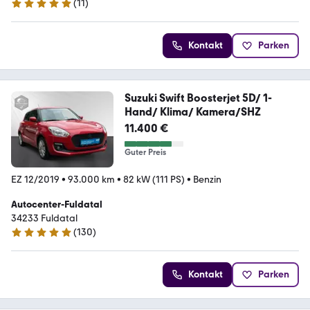
(
11
)
5 Sterne
Kontakt
Parken
Suzuki Swift Boosterjet 5D/ 1-
Hand/ Klima/ Kamera/SHZ
11.400 €
Guter Preis
EZ 12/2019
•
93.000 km
•
82 kW (111 PS)
•
Benzin
Autocenter-Fuldatal
34233 Fuldatal
(
130
)
4.9 Sterne
Kontakt
Parken