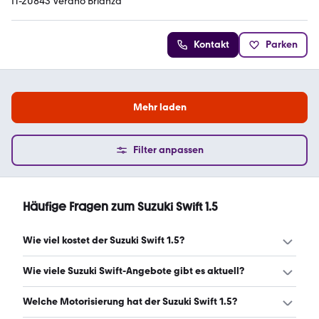
IT-20843 Verano Brianza
Kontakt
Parken
Mehr laden
Filter anpassen
Häufige Fragen zum Suzuki Swift 1.5
Wie viel kostet der Suzuki Swift 1.5?
Ein guter Preis für einen Suzuki Swift 1.5 liegt zwischen
Wie viele Suzuki Swift-Angebote gibt es aktuell?
3.575 € und 7.945 €. (Stand: 10.8.2026)
Es gibt insgesamt 227 Suzuki Swift bei mobile.de, davon
Welche Motorisierung hat der Suzuki Swift 1.5?
217 Gebraucht- und 10 Neuwagen. (Stand: 10.8.2026)