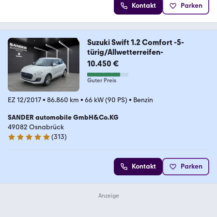
Kontakt
Parken
Suzuki Swift 1.2 Comfort -5-
türig/Allwetterreifen-
10.450 €
Guter Preis
EZ 12/2017
•
86.860 km
•
66 kW (90 PS)
•
Benzin
SANDER automobile GmbH&Co.KG
49082 Osnabrück
(
313
)
5 Sterne
Kontakt
Parken