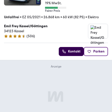
19% MwSt.
Fairer Preis
Unfallfrei
•
EZ 05/2021
•
26.868 km
•
60 kW (82 PS)
•
Elektro
Emil Frey Kassel/Göttingen
34123 Kassel
(
506
)
4.7 Sterne
Kontakt
Parken