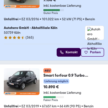
inkl. kostenlose Lieferung
Guter Preis
Unfallfrei
•
EZ 03/2016
•
101.022 km
•
52 kW (71 PS)
•
Benzin
Autohero GmbH - Abholfiliale Köln
50739 Köln
(
365
)
4.6 Sterne
Kontakt
Parken
NEU
Smart forfour 0.9 Turbo
passion*NAVI*CAM*PDC*SHZ*KL
Lieferung möglich
IMA
10.890 €
inkl. kostenlose Lieferung
Fairer Preis
Unfallfrei
•
EZ 03/2019
•
67.651 km
•
66 kW (90 PS)
•
Benzin