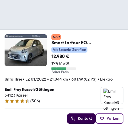
NEU
Smart forfour EQ
passion|22kW|großes
Mit Batterie-Zertifikat
Faltschiebedach
12.980 €
19% MwSt.
Fairer Preis
Unfallfrei
•
EZ 01/2022
•
21.044 km
•
60 kW (82 PS)
•
Elektro
Emil Frey Kassel/Göttingen
34123 Kassel
(
506
)
4.7 Sterne
Kontakt
Parken