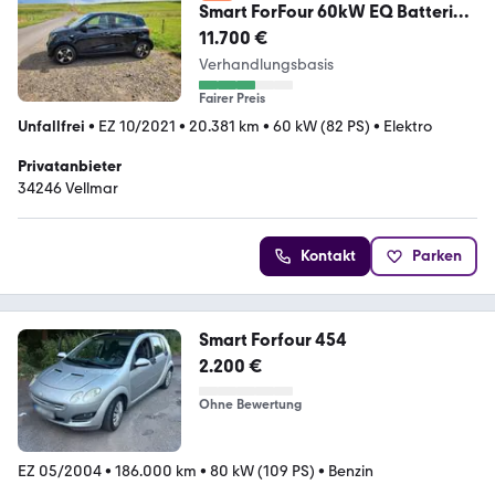
Smart ForFour 60kW EQ Batterie
-22KW Lader u. Garantie
11.700 €
Verhandlungsbasis
Fairer Preis
Unfallfrei
•
EZ 10/2021
•
20.381 km
•
60 kW (82 PS)
•
Elektro
Privatanbieter
34246 Vellmar
Kontakt
Parken
Smart Forfour 454
2.200 €
Ohne Bewertung
EZ 05/2004
•
186.000 km
•
80 kW (109 PS)
•
Benzin