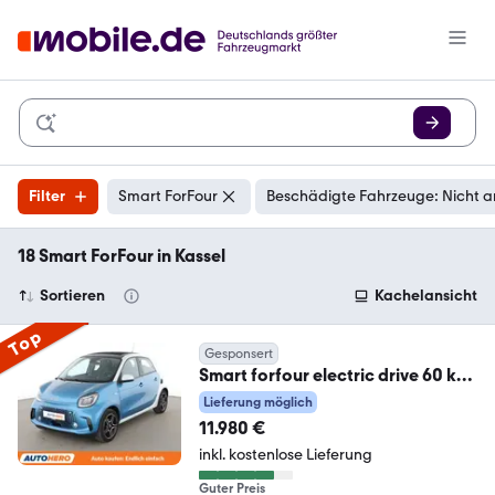
Filter
Smart ForFour
Beschädigte Fahrzeuge: Nicht a
18 Smart ForFour in Kassel
Sortieren
Kachelansicht
Top
Gesponsert
Smart forfour electric drive 60 kW
EQ pulse Aut.*LED*
Lieferung möglich
11.980 €
inkl. kostenlose Lieferung
Guter Preis