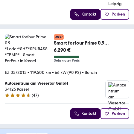
Kontakt
Parken
NEU
Smart forfour Prime 0.9
*Leder*SHZ*SPURASS*TEMP*
6.290 €
Sehr guter Preis
EZ 05/2015
•
119.500 km
•
66 kW (90 PS)
•
Benzin
Autozentrum am Wesertor GmbH
34125 Kassel
(
47
)
4.5 Sterne
Kontakt
Parken