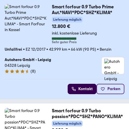
Smart forfour 0.9 Turbo Prime
Aut.*NAVI*PDC*SHZ*KLIMA*
Lieferung möglich
12.800 €
inkl. kostenlose Lieferung
Sehr guter Preis
Unfallfrei
•
EZ 12/2017
•
42.999 km
•
66 kW (90 PS)
•
Benzin
Autohero GmbH - Leipzig
04328 Leipzig
(
8
)
4.3 Sterne
Kontakt
Parken
Smart forfour 0.9 Turbo
passion*PDC*SHZ*PANO*KLIMA*
Lieferung möglich