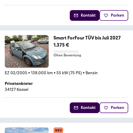
Kontakt
Parken
Smart ForFour TÜV bis Juli 2027
1.375 €
Ohne Bewertung
EZ 02/2005
•
138.000 km
•
55 kW (75 PS)
•
Benzin
Privatanbieter
34127 Kassel
Kontakt
Parken
NEU