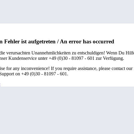
n Fehler ist aufgetreten / An error has occurred
 die verursachten Unannehmlichkeiten zu entschuldigen! Wenn Du Hilfe
unser Kundenservice unter +49 (0)30 - 81097 - 601 zur Verfügung.
se for any inconvenience! If you require assistance, please contact our
upport on +49 (0)30 - 81097 - 601.
e