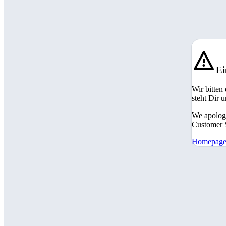
Ei
Wir bitten
steht Dir 
We apologi
Customer S
Homepag