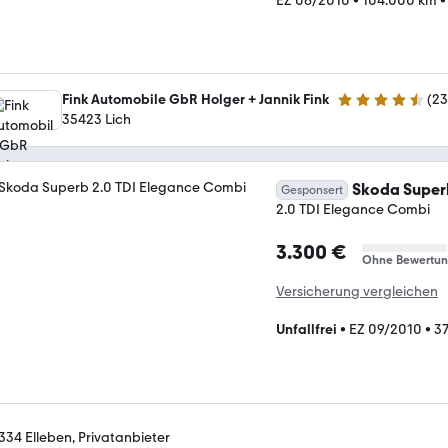
EZ 06/2010
•
104.000 km
Fink Automobile GbR Holger + Jannik Fink
(
2
4.7 Sterne
35423 Lich
Skoda Super
Gesponsert
2.0 TDI Elegance Combi
3.300 €
Ohne Bewertu
Versicherung vergleichen
Unfallfrei
•
EZ 09/2010
•
3
334 Elleben, Privatanbieter