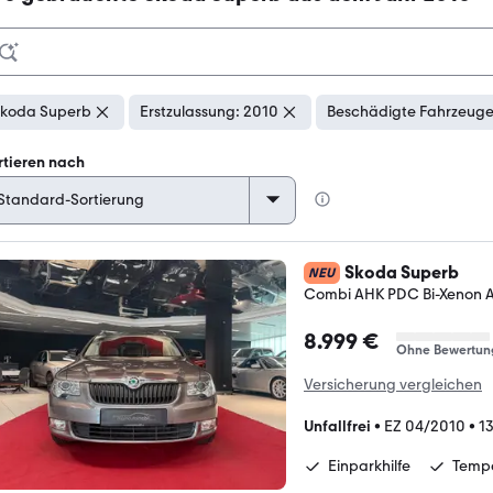
koda Superb
Erstzulassung: 2010
Beschädigte Fahrzeuge
rtieren nach
Skoda Superb
NEU
Combi AHK PDC Bi-Xenon A
8.999 €
Ohne Bewertun
Versicherung vergleichen
Unfallfrei
•
EZ 04/2010
•
1
Einparkhilfe
Temp