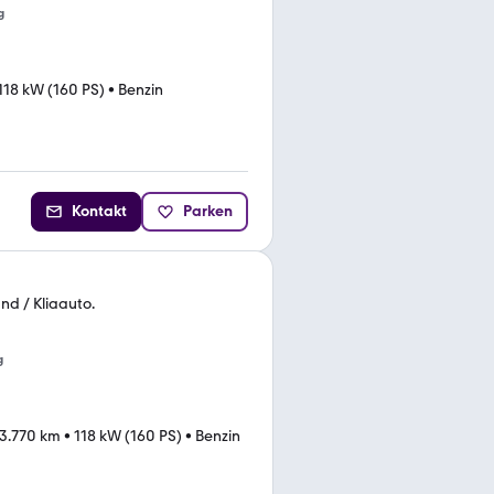
g
118 kW (160 PS)
•
Benzin
Kontakt
Parken
nd / Kliaauto.
g
13.770 km
•
118 kW (160 PS)
•
Benzin