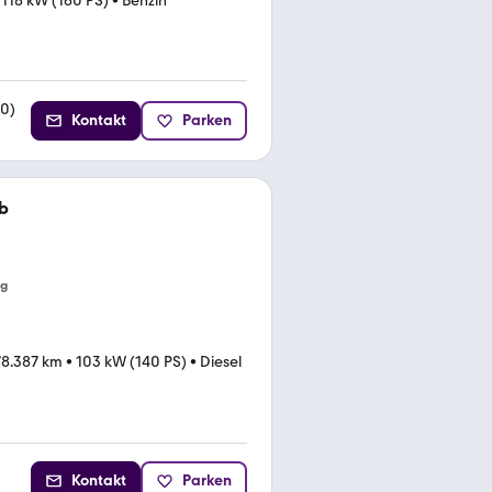
•
118 kW (160 PS)
•
Benzin
30
)
Kontakt
Parken
b
ng
78.387 km
•
103 kW (140 PS)
•
Diesel
Kontakt
Parken