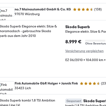
no.7 Mainautomobil GmbH & Co. KG
(
138
)
4.6 Sterne
97070 Würzburg
Skoda Superb
Elegance elektr. Sitze & 
8.999 €
Ohne Bewertun
Versicherung vergleichen
EZ 06/2010
•
104.000 km
Fink Automobile GbR Holger + Jannik Fink
(
2
4.7 Sterne
35423 Lich
Skoda Super
Gesponsert
kombi 1.8 TSI Ambition Busin