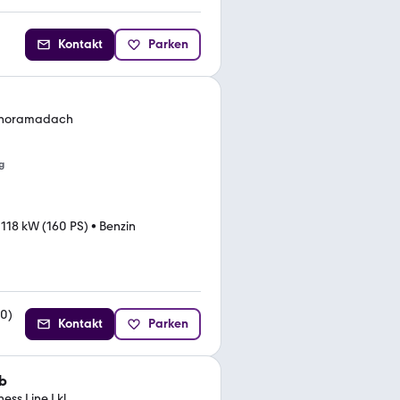
Kontakt
Parken
Panoramadach
g
•
118 kW (160 PS)
•
Benzin
30
)
Kontakt
Parken
b
ess Line | kl