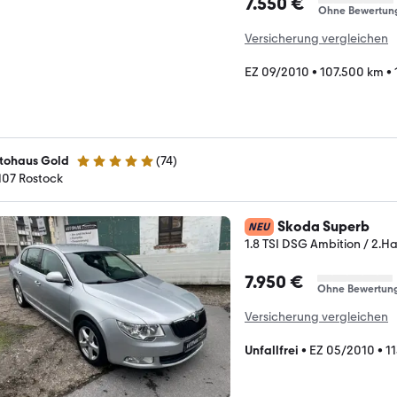
7.550 €
Ohne Bewertun
Versicherung vergleichen
EZ 09/2010
•
107.500 km
•
tohaus Gold
(
74
)
5 Sterne
107 Rostock
Skoda Superb
NEU
1.8 TSI DSG Ambition / 2.Ha
7.950 €
Ohne Bewertun
Versicherung vergleichen
Unfallfrei
•
EZ 05/2010
•
1