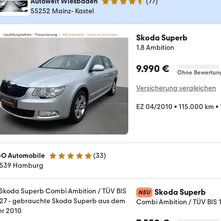
Autowelt Wiesbaden
(
77
)
4.6 Sterne
55252 Mainz- Kastel
Skoda Superb
1.8 Ambition
9.990 €
Ohne Bewertun
Versicherung vergleichen
EZ 04/2010
•
115.000 km
•
O Automobile
(
33
)
5 Sterne
539 Hamburg
Skoda Superb
NEU
Combi Ambition / TÜV BIS 