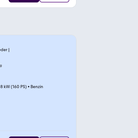
eder |
g
18 kW (160 PS)
•
Benzin