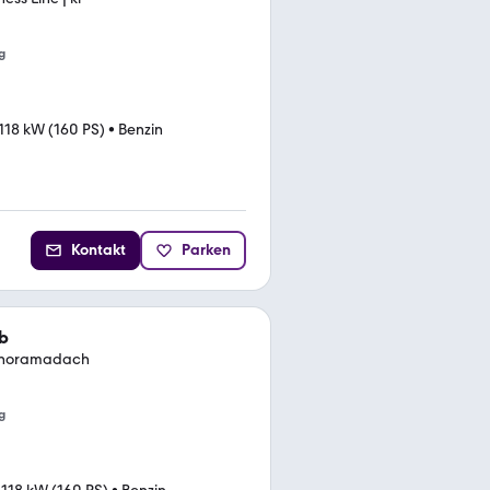
g
118 kW (160 PS)
•
Benzin
Kontakt
Parken
b
Panoramadach
g