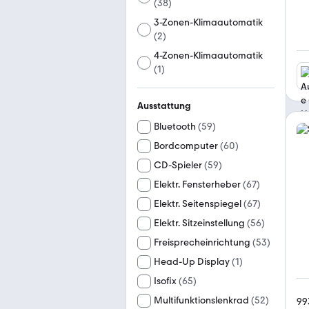
(
38
)
3-Zonen-Klimaautomatik
(
2
)
4-Zonen-Klimaautomatik
(
1
)
Ausstattung
Bluetooth
(
59
)
Bordcomputer
(
60
)
CD-Spieler
(
59
)
Elektr. Fensterheber
(
67
)
Elektr. Seitenspiegel
(
67
)
Elektr. Sitzeinstellung
(
56
)
Freisprecheinrichtung
(
53
)
Head-Up Display
(
1
)
Isofix
(
65
)
Multifunktionslenkrad
(
52
)
99