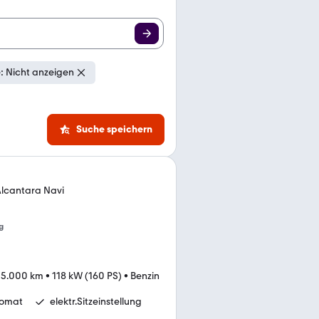
: Nicht anzeigen
Suche speichern
lcantara Navi
g
35.000 km
•
118 kW (160 PS)
•
Benzin
omat
elektr.Sitzeinstellung