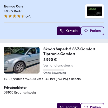
Namco Cars
13089 Berlin
(
73
)
4.6 Sterne
Kontakt
Parken
Skoda Superb 2.8 V6 Comfort
Tiptronic Comfort
2.990 €
Verhandlungsbasis
Ohne Bewertung
EZ 05/2002
•
93.800 km
•
142 kW (193 PS)
•
Benzin
Privatanbieter
38100 Braunschweig
Kontakt
Parken