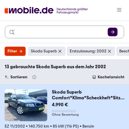
Filter
Skoda Superb
Erstzulassung: 2002
Besc
13 gebrauchte Skoda Superb aus dem Jahr 2002
Sortieren
Kachelansicht
Skoda Superb
Comfort*Klima*Scheckheft*Sitzh
eizu*TüvNeu
4.990 €
Ohne Bewertung
EZ 11/2002
•
140.750 km
•
85 kW (116 PS)
•
Benzin