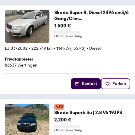
Skoda Super B, Diesel 2496 cm3/6
Gang/Clim...
1.500 €
Ohne Bewertung
EZ 03/2002
•
222.749 km
•
114 kW (155 PS)
•
Diesel
Privatanbieter
86637 Wertingen
Kontakt
Parken
NEU
Skoda Superb 3u | 2.8 V6 193PS
2.200 €
Ohne Bewertung