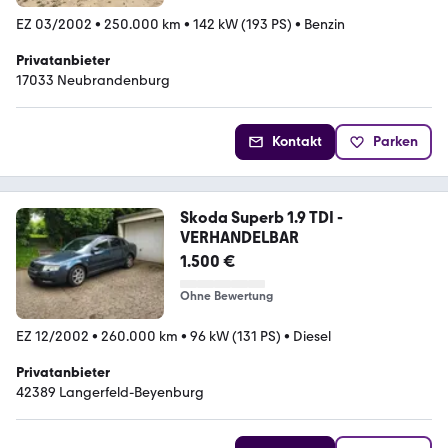
EZ 03/2002
•
250.000 km
•
142 kW (193 PS)
•
Benzin
Privatanbieter
17033 Neubrandenburg
Kontakt
Parken
Skoda Superb 1.9 TDI -
VERHANDELBAR
1.500 €
Ohne Bewertung
EZ 12/2002
•
260.000 km
•
96 kW (131 PS)
•
Diesel
Privatanbieter
42389 Langerfeld-Beyenburg