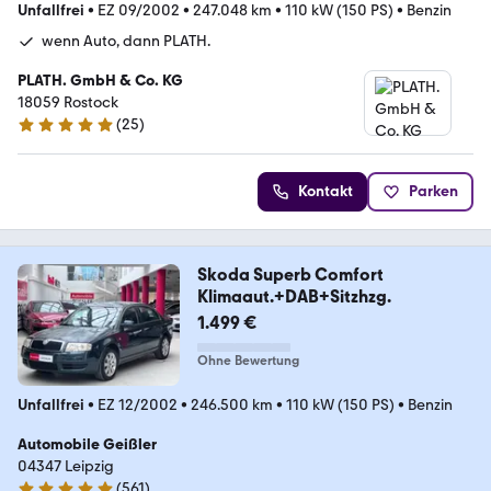
Unfallfrei
•
EZ 09/2002
•
247.048 km
•
110 kW (150 PS)
•
Benzin
wenn Auto, dann PLATH.
PLATH. GmbH & Co. KG
18059 Rostock
(
25
)
4.9 Sterne
Kontakt
Parken
Skoda Superb Comfort
Klimaaut.+DAB+Sitzhzg.
1.499 €
Ohne Bewertung
Unfallfrei
•
EZ 12/2002
•
246.500 km
•
110 kW (150 PS)
•
Benzin
Automobile Geißler
04347 Leipzig
(
561
)