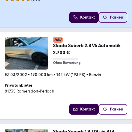
4.8 Sterne
Kontakt
Parken
NEU
Skoda Suberb 2.8 V6 Automatik
2.700 €
Ohne Bewertung
EZ 03/2002
•
190.000 km
•
142 kW (193 PS)
•
Benzin
Privatanbieter
81735 Ramersdorf-Perlach
Kontakt
Parken
Skoda Superb 1.9 TDI vin 834