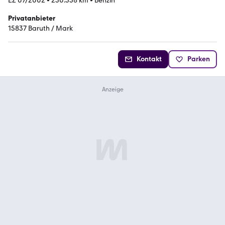
EZ 07/2002
•
230.358 km
•
Benzin
Privatanbieter
15837 Baruth / Mark
Kontakt
Parken