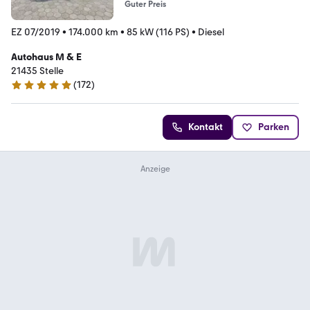
Guter Preis
EZ 07/2019
•
174.000 km
•
85 kW (116 PS)
•
Diesel
Autohaus M & E
21435 Stelle
(
172
)
5 Sterne
Kontakt
Parken