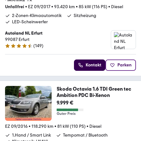
Unfallfrei
•
EZ 09/2017
•
93.420 km
•
85 kW (116 PS)
•
Diesel
2-Zonen-Klimaautomatik
Sitzheizung
LED-Scheinwerfer
Autoland NL Erfurt
99087 Erfurt
(
149
)
4.4 Sterne
Kontakt
Parken
Skoda Octavia 1.6 TDI Green tec
Ambition PDC Bi-Xenon
9.999 €
Guter Preis
EZ 09/2016
•
118.290 km
•
81 kW (110 PS)
•
Diesel
1.Hand / Smart Link
Tempomat / Bluetooth