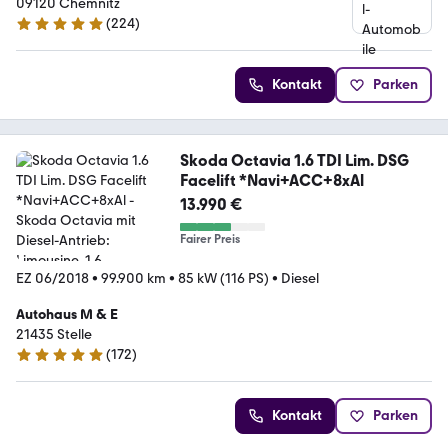
09120 Chemnitz
(
224
)
4.9 Sterne
Kontakt
Parken
Skoda Octavia 1.6 TDI Lim. DSG
Facelift *Navi+ACC+8xAl
13.990 €
Fairer Preis
EZ 06/2018
•
99.900 km
•
85 kW (116 PS)
•
Diesel
Autohaus M & E
21435 Stelle
(
172
)
5 Sterne
Kontakt
Parken