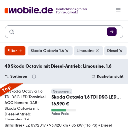
Filter
Skoda Octavia 1.6
Limousine
Diesel
48 Skoda Octavia mit Diesel-Antrieb: Limousine, 1.6
Sortieren
Kachelansicht
Top
Gesponsert
Skoda Octavia 1.6 TDI DSG LED
Totwinkel ACC Kamera DAB
16.990 €
Fairer Preis
Unfallfrei
•
EZ 09/2017
•
93.420 km
•
85 kW (116 PS)
•
Diesel