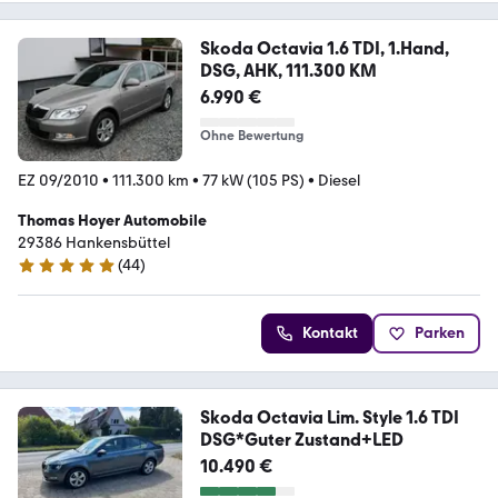
Skoda Octavia 1.6 TDI, 1.Hand,
DSG, AHK, 111.300 KM
6.990 €
Ohne Bewertung
EZ 09/2010
•
111.300 km
•
77 kW (105 PS)
•
Diesel
Thomas Hoyer Automobile
29386 Hankensbüttel
(
44
)
5 Sterne
Kontakt
Parken
Skoda Octavia Lim. Style 1.6 TDI
DSG*Guter Zustand+LED
10.490 €