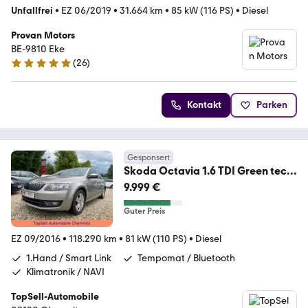
Unfallfrei
•
EZ 06/2019
•
31.664 km
•
85 kW (116 PS)
•
Diesel
Provan Motors
BE-9810 Eke
(
26
)
5 Sterne
Kontakt
Parken
Gesponsert
Skoda Octavia 1.6 TDI Green tec
Ambition PDC Bi-Xenon
9.999 €
Guter Preis
EZ 09/2016
•
118.290 km
•
81 kW (110 PS)
•
Diesel
1.Hand / Smart Link
Tempomat / Bluetooth
Klimatronik / NAVI
TopSell-Automobile