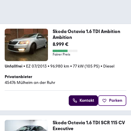
Skoda Octavia 1.6 TDI Ambition
Ambition
8.999 €
Fairer Preis
Unfallfrei
•
EZ 07/2013
•
96.980 km
•
77 kW (105 PS)
•
Diesel
Privatanbieter
45476 Mülheim an der Ruhr
Kontakt
Parken
Skoda Octavia 1.6 TDI SCR 115 CV
Executive