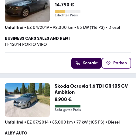
14.790 €
Erhöhter Preis
Unfallfrei
•
EZ 04/2019
•
92.000 km
•
85 kW (116 PS)
•
Diesel
BUSINESS CARS SALES AND RENT
IT-45014 PORTO VIRO
Kontakt
Parken
Skoda Octavia 1.6 TDI CR 105 CV
Ambition
8.900 €
Sehr guter Preis
Unfallfrei
•
EZ 07/2014
•
85.000 km
•
77 kW (105 PS)
•
Diesel
ALBY AUTO