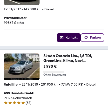
EZ 01/2017
•
143.000 km
•
Diesel
Privatanbieter
99867 Gotha
Kontakt
Parken
Skoda Octavia Lim., 1,6 TDI,
GreenLine, Klima, Navi,..
3.990 €
Ohne Bewertung
Unfallfrei
•
EZ 11/2010
•
201.950 km
•
77 kW (105 PS)
•
Diesel
ASS Handels GmbH
91126 Schwabach
(
62
)
4.8 Sterne