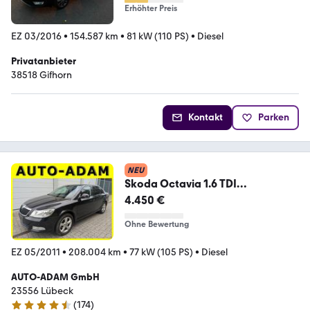
Erhöhter Preis
EZ 03/2016
•
154.587 km
•
81 kW (110 PS)
•
Diesel
Privatanbieter
38518 Gifhorn
Kontakt
Parken
NEU
Skoda Octavia 1.6 TDI
Lim.*Automatikgetriebe*
4.450 €
Ohne Bewertung
EZ 05/2011
•
208.004 km
•
77 kW (105 PS)
•
Diesel
AUTO-ADAM GmbH
23556 Lübeck
(
174
)