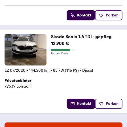
4.6 Sterne
Kontakt
Parken
Skoda Scala 1.6 TDI - gepfleg
12.900 €
Guter Preis
EZ 07/2020
•
144.500 km
•
85 kW (116 PS)
•
Diesel
Privatanbieter
79539 Lörrach
Kontakt
Parken