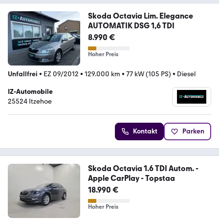
Skoda Octavia Lim. Elegance
AUTOMATIK DSG 1,6 TDI
8.990 €
Hoher Preis
Unfallfrei
•
EZ 09/2012
•
129.000 km
•
77 kW (105 PS)
•
Diesel
IZ-Automobile
25524 Itzehoe
Kontakt
Parken
Skoda Octavia 1.6 TDI Autom. -
Apple CarPlay - Topstaa
18.990 €
Hoher Preis