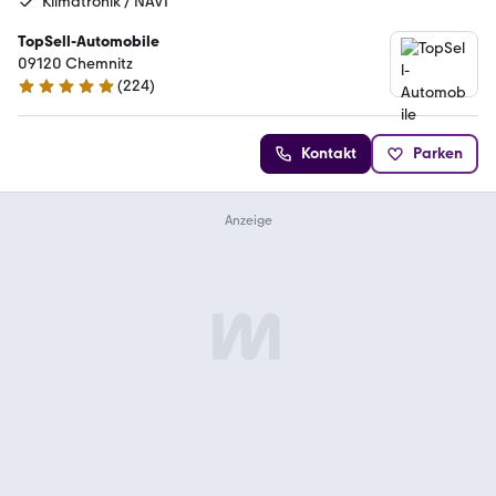
Klimatronik / NAVI
TopSell-Automobile
09120 Chemnitz
(
224
)
4.9 Sterne
Kontakt
Parken