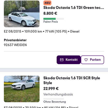
NEU
Skoda Octavia 1.6 TDI Green tec
Active Active
8.800 €
Fairer Preis
EZ 08/2015
•
109.000 km
•
77 kW (105 PS)
•
Diesel
Privatanbieter
92637 WEIDEN
Kontakt
Parken
Skoda Octavia 1.6 TDI SCR Style
Style
22.999 €
Verhandlungsbasis
Ohne Bewertung
EZ 08/2020
•
70.500 km
•
85 kW (116 PS)
•
Diesel