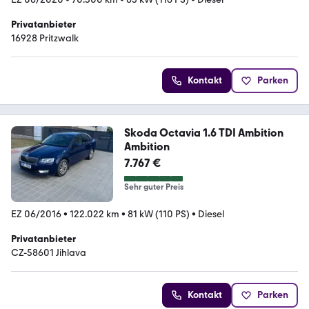
Privatanbieter
16928 Pritzwalk
Kontakt
Parken
Skoda Octavia 1.6 TDI Ambition
Ambition
7.767 €
Sehr guter Preis
EZ 06/2016
•
122.022 km
•
81 kW (110 PS)
•
Diesel
Privatanbieter
CZ-58601 Jihlava
Kontakt
Parken