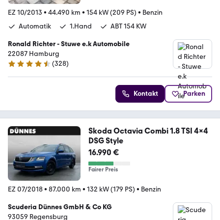
EZ 10/2013
•
44.490 km
•
154 kW (209 PS)
•
Benzin
Automatik
1.Hand
ABT 154 KW
Ronald Richter - Stuwe e.k Automobile
22087 Hamburg
(
328
)
4.6 Sterne
Kontakt
Parken
Skoda Octavia Combi 1.8 TSI 4x4
DSG Style
16.990 €
Fairer Preis
EZ 07/2018
•
87.000 km
•
132 kW (179 PS)
•
Benzin
Scuderia Dünnes GmbH & Co KG
93059 Regensburg