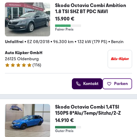
Skoda Octavia Combi Ambition
1.8 TSI SHZ BT PDC NAVI
15.900 €
Fairer Preis
Unfallfrei
•
EZ 08/2018
•
96.300 km
•
132 kW (179 PS)
•
Benzin
Auto Küpker GmbH
26125 Oldenburg
(
116
)
5 Sterne
Kontakt
Parken
Skoda Octavia Combi 1,4TSI
150PS 8*Alu/Temp/Sitzhz/2-Z
14.910 €
Guter Preis