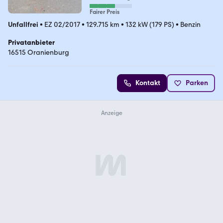
Fairer Preis
Unfallfrei
•
EZ 02/2017
•
129.715 km
•
132 kW (179 PS)
•
Benzin
Privatanbieter
16515 Oranienburg
Kontakt
Parken