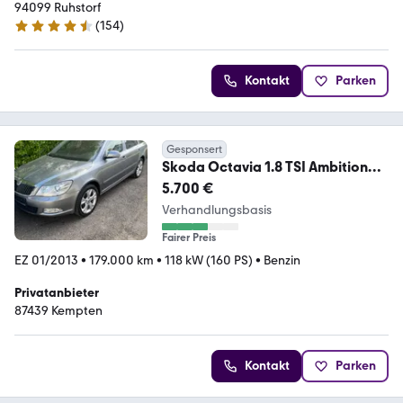
94099 Ruhstorf
(
154
)
4.6 Sterne
Kontakt
Parken
Gesponsert
Skoda Octavia 1.8 TSI Ambition
Combi Ambition
5.700 €
Verhandlungsbasis
Fairer Preis
EZ 01/2013
•
179.000 km
•
118 kW (160 PS)
•
Benzin
Privatanbieter
87439 Kempten
Kontakt
Parken