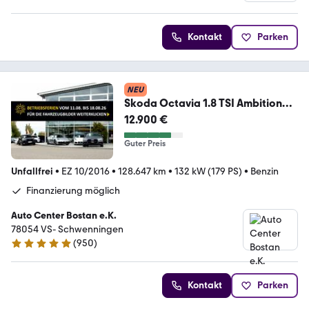
4.8 Sterne
Kontakt
Parken
NEU
Skoda Octavia 1.8 TSI Ambition
KAMERA/PANO/CARPLAY/SHZ
12.900 €
Guter Preis
Unfallfrei
•
EZ 10/2016
•
128.647 km
•
132 kW (179 PS)
•
Benzin
Finanzierung möglich
Auto Center Bostan e.K.
78054 VS- Schwenningen
(
950
)
4.8 Sterne
Kontakt
Parken