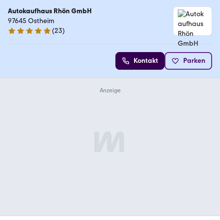
Autokaufhaus Rhön GmbH
97645 Ostheim
(
23
)
5 Sterne
Kontakt
Parken