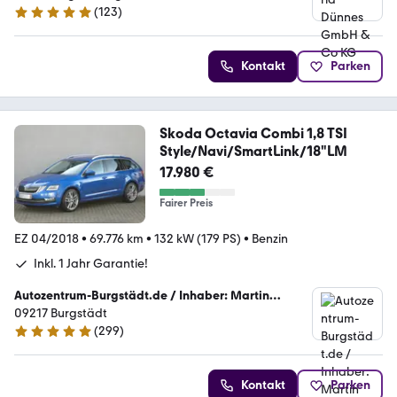
(
123
)
4.8 Sterne
Kontakt
Parken
Skoda Octavia Combi 1,8 TSI
Style/Navi/SmartLink/18"LM
17.980 €
Fairer Preis
EZ 04/2018
•
69.776 km
•
132 kW (179 PS)
•
Benzin
Inkl. 1 Jahr Garantie!
Autozentrum-Burgstädt.de / Inhaber: Martin
Schulze
09217 Burgstädt
(
299
)
4.9 Sterne
Kontakt
Parken