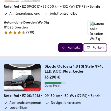
Unfallfrei
•
EZ 09/2017
•
86.000 km
•
132 kW (179 PS)
•
Benzin
Anhängerkupplung
beh.Frontscheibe
Automobile Dresden Weißig
01328 Dresden
(
918
)
4.4 Sterne
Kontakt
Parken
Skoda Octavia 1.8 TSI Style 4x4,
LED, ACC, Navi, Leder
16.290 €
Guter Preis
Unfallfrei
•
EZ 05/2018
•
109.150 km
•
132 kW (179 PS)
•
Benzin
Abstandstempomat
Navigationssystem
Leder Sitze