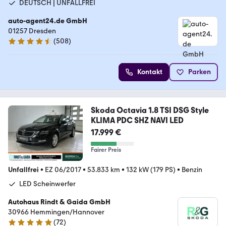
DEUTSCH | UNFALLFREI
auto-agent24.de GmbH
01257 Dresden
(
508
)
4.6 Sterne
Kontakt
Parken
Skoda Octavia 1.8 TSI DSG Style
KLIMA PDC SHZ NAVI LED
17.999 €
Fairer Preis
Unfallfrei
•
EZ 06/2017
•
53.833 km
•
132 kW (179 PS)
•
Benzin
LED Scheinwerfer
Autohaus Rindt & Gaida GmbH
30966 Hemmingen/Hannover
(
72
)