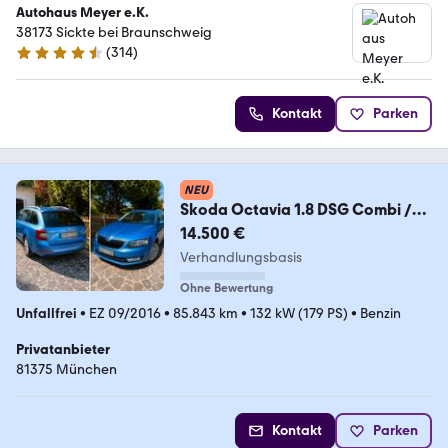
Autohaus Meyer e.K.
38173 Sickte bei Braunschweig
(
314
)
4.7 Sterne
Kontakt
Parken
NEU
Skoda Octavia 1.8 DSG Combi /
Panorama / Standheiz
14.500 €
Verhandlungsbasis
Ohne Bewertung
Unfallfrei
•
EZ 09/2016
•
85.843 km
•
132 kW (179 PS)
•
Benzin
Privatanbieter
81375 München
Kontakt
Parken