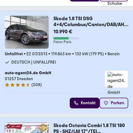
Skoda 1.8 TSI DSG
4x4/Columbus/Canton/DAB/AHK
/Keyless
10.990 €
Fairer Preis
Unfallfrei
•
EZ 07/2013
•
119.863 km
•
132 kW (179 PS)
•
Benzin
DEUTSCH | UNFALLFREI
auto-agent24.de GmbH
01257 Dresden
(
508
)
4.6 Sterne
Kontakt
Parken
Skoda Octavia Combi 1.8 TSI 180
PS - SHZ/LM 17"/TEI...