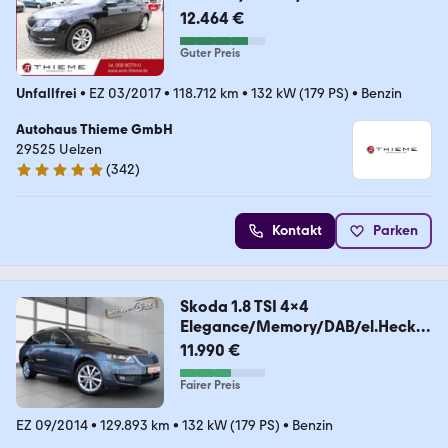
12.464 €
Guter Preis
Unfallfrei
•
EZ 03/2017
•
118.712 km
•
132 kW (179 PS)
•
Benzin
Autohaus Thieme GmbH
29525 Uelzen
(
342
)
4.8 Sterne
Kontakt
Parken
Skoda 1.8 TSI 4x4
Elegance/Memory/DAB/el.Heckkl
.
11.990 €
Fairer Preis
EZ 09/2014
•
129.893 km
•
132 kW (179 PS)
•
Benzin