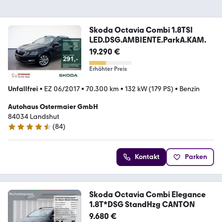
Skoda Octavia Combi 1.8TSI
LED.DSG.AMBIENTE.ParkA.KAM.
19.290 €
Erhöhter Preis
Unfallfrei
•
EZ 06/2017
•
70.300 km
•
132 kW (179 PS)
•
Benzin
Autohaus Ostermaier GmbH
84034 Landshut
(
84
)
4.3 Sterne
Kontakt
Parken
Skoda Octavia Combi Elegance
1.8T*DSG StandHzg CANTON
9.680 €