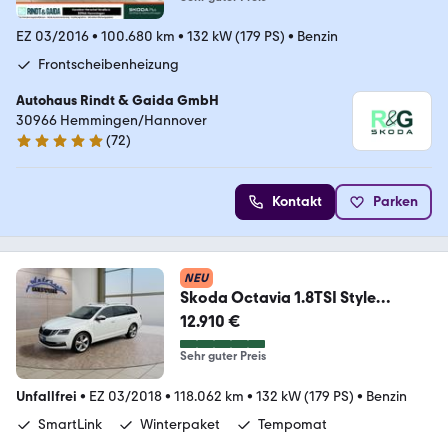
EZ 03/2016
•
100.680 km
•
132 kW (179 PS)
•
Benzin
Frontscheibenheizung
Autohaus Rindt & Gaida GmbH
30966 Hemmingen/Hannover
(
72
)
4.8 Sterne
Kontakt
Parken
NEU
Skoda Octavia 1.8TSI Style
AHK/LED/Navi
12.910 €
Sehr guter Preis
Unfallfrei
•
EZ 03/2018
•
118.062 km
•
132 kW (179 PS)
•
Benzin
SmartLink
Winterpaket
Tempomat