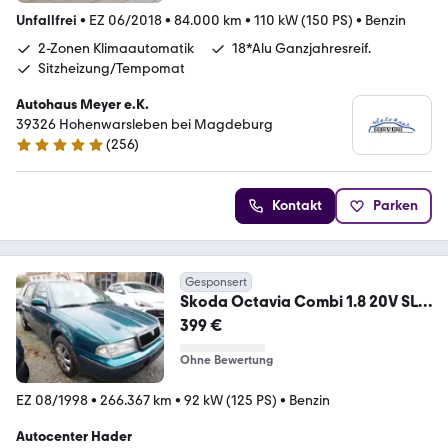
Unfallfrei
•
EZ 06/2018
•
84.000 km
•
110 kW (150 PS)
•
Benzin
2-Zonen Klimaautomatik
18*Alu Ganzjahresreif.
Sitzheizung/Tempomat
Autohaus Meyer e.K.
39326 Hohenwarsleben bei Magdeburg
(
256
)
4.8 Sterne
Kontakt
Parken
Gesponsert
Skoda Octavia Combi 1.8 20V SLX
KLIMA/ SD/ AHK/ SITZHZ
399 €
Ohne Bewertung
EZ 08/1998
•
266.367 km
•
92 kW (125 PS)
•
Benzin
Autocenter Hader