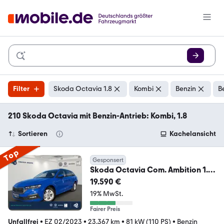
Filter
Skoda Octavia 1.8
Kombi
Benzin
B
210 Skoda Octavia mit Benzin-Antrieb: Kombi, 1.8
Sortieren
Kachelansicht
Top
Gesponsert
Skoda Octavia Com. Ambition 1.0
TSI 81kW LED+TEMPO+DAB
19.590 €
19% MwSt.
Fairer Preis
Unfallfrei
•
EZ 02/2023
•
23.367 km
•
81 kW (110 PS)
•
Benzin