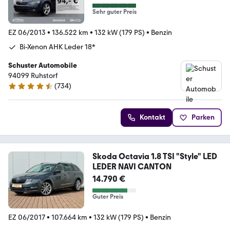
Sehr guter Preis
EZ 06/2013
•
136.522 km
•
132 kW (179 PS)
•
Benzin
Bi-Xenon AHK Leder 18*
Schuster Automobile
94099 Ruhstorf
(
734
)
4.6 Sterne
Kontakt
Parken
Skoda Octavia 1.8 TSI "Style" LED
LEDER NAVI CANTON
14.790 €
Guter Preis
EZ 06/2017
•
107.664 km
•
132 kW (179 PS)
•
Benzin