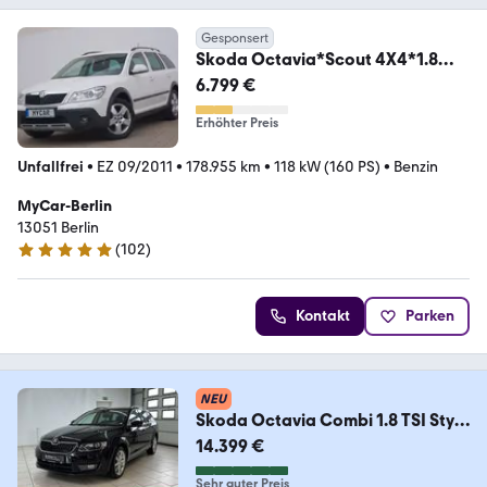
Gesponsert
Skoda Octavia*Scout 4X4*1.8
TSI*Klima*PDC*AHK*Tempomat
6.799 €
Erhöhter Preis
Unfallfrei
•
EZ 09/2011
•
178.955 km
•
118 kW (160 PS)
•
Benzin
MyCar-Berlin
13051 Berlin
(
102
)
4.9 Sterne
Kontakt
Parken
NEU
Skoda Octavia Combi 1.8 TSI Style
KAMERA XENON NAVI
14.399 €
Sehr guter Preis