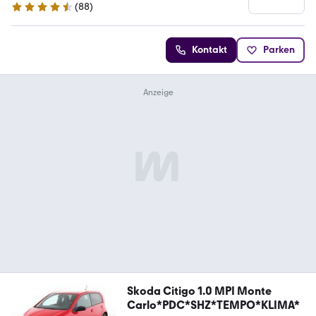
(
88
)
4.7 Sterne
Kontakt
Parken
Skoda Citigo 1.0 MPI Monte
Carlo*PDC*SHZ*TEMPO*KLIMA*