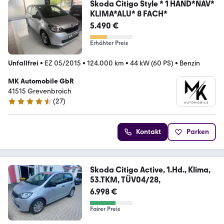
Skoda Citigo Style * 1 HAND*NAV*
KLIMA*ALU* 8 FACH*
5.490 €
Erhöhter Preis
Unfallfrei
•
EZ 05/2015
•
124.000 km
•
44 kW (60 PS)
•
Benzin
MK Automobile GbR
41515 Grevenbroich
(
27
)
4.7 Sterne
Kontakt
Parken
Skoda Citigo Active, 1.Hd., Klima,
53.TKM, TÜV04/28,
6.998 €
Fairer Preis