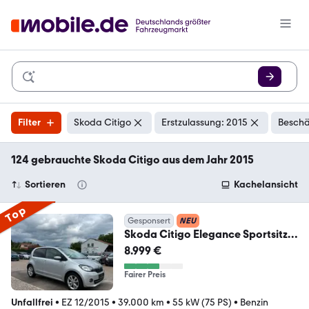
Filter
Skoda Citigo
Erstzulassung: 2015
Beschä
124 gebrauchte Skoda Citigo aus dem Jahr 2015
Sortieren
Kachelansicht
Top
Gesponsert
NEU
Skoda Citigo Elegance Sportsitze
Sport Lenkrad
8.999 €
Fairer Preis
Unfallfrei
•
EZ 12/2015
•
39.000 km
•
55 kW (75 PS)
•
Benzin