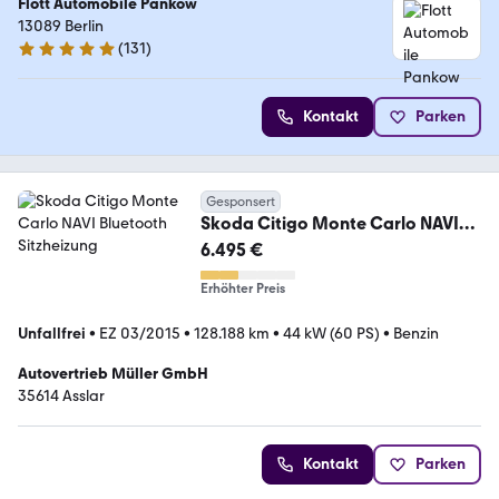
Flott Automobile Pankow
13089 Berlin
(
131
)
4.9 Sterne
Kontakt
Parken
Gesponsert
Skoda Citigo Monte Carlo NAVI
Bluetooth Sitzheizung
6.495 €
Erhöhter Preis
Unfallfrei
•
EZ 03/2015
•
128.188 km
•
44 kW (60 PS)
•
Benzin
Autovertrieb Müller GmbH
35614 Asslar
Kontakt
Parken