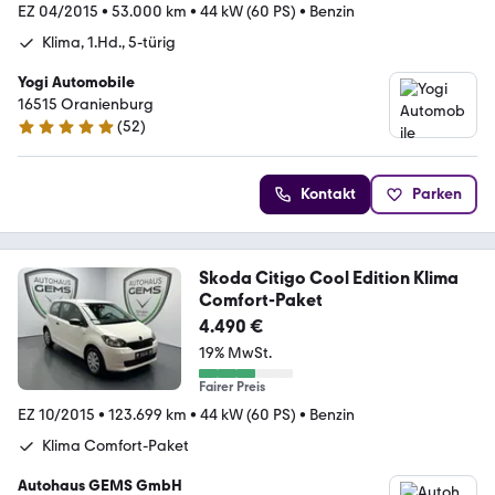
EZ 04/2015
•
53.000 km
•
44 kW (60 PS)
•
Benzin
Klima, 1.Hd., 5-türig
Yogi Automobile
16515 Oranienburg
(
52
)
5 Sterne
Kontakt
Parken
Skoda Citigo Cool Edition Klima
Comfort-Paket
4.490 €
19% MwSt.
Fairer Preis
EZ 10/2015
•
123.699 km
•
44 kW (60 PS)
•
Benzin
Klima Comfort-Paket
Autohaus GEMS GmbH