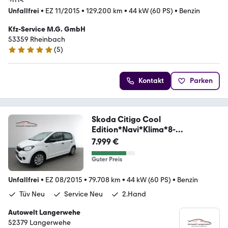
Unfallfrei
•
EZ 11/2015
•
129.200 km
•
44 kW (60 PS)
•
Benzin
Kfz-Service M.G. GmbH
53359 Rheinbach
(
5
)
4.8 Sterne
Kontakt
Parken
Skoda Citigo Cool
Edition*Navi*Klima*8-
Fach*2.Hand*
7.999 €
Guter Preis
Unfallfrei
•
EZ 08/2015
•
79.708 km
•
44 kW (60 PS)
•
Benzin
Tüv Neu
Service Neu
2.Hand
Autowelt Langerwehe
52379 Langerwehe