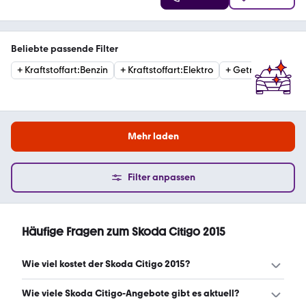
Beliebte passende Filter
+
Kraftstoffart
:
Benzin
+
Kraftstoffart
:
Elektro
+
Getriebe
:
Automa
Mehr laden
Filter anpassen
Häufige Fragen zum Skoda Citigo 2015
Wie viel kostet der Skoda Citigo 2015?
Ein guter Preis für einen Skoda Citigo 2015 liegt zwischen
Wie viele Skoda Citigo-Angebote gibt es aktuell?
4.435 € und 6.999 €. (Stand: 6.8.2026)