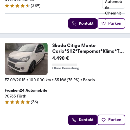
(
389
)
4.7 Sterne
Kontakt
Parken
Skoda Citigo Monte
Carlo*SHZ*Tempomat*Klima*TÜ
VNEU*
4.490 €
Ohne Bewertung
EZ 09/2015
•
100.000 km
•
55 kW (75 PS)
•
Benzin
Franken24 Automobile
90763 Fürth
(
36
)
4.8 Sterne
Kontakt
Parken