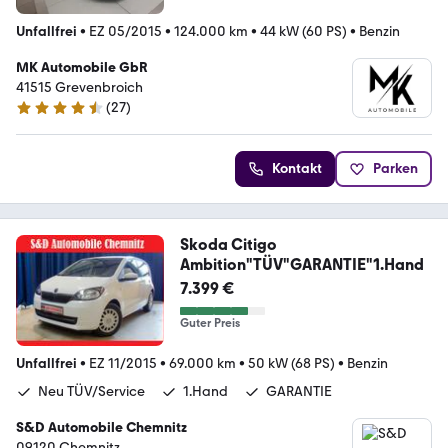
Unfallfrei
•
EZ 05/2015
•
124.000 km
•
44 kW (60 PS)
•
Benzin
MK Automobile GbR
41515 Grevenbroich
(
27
)
4.7 Sterne
Kontakt
Parken
Skoda Citigo
Ambition"TÜV"GARANTIE"1.Hand
7.399 €
Guter Preis
Unfallfrei
•
EZ 11/2015
•
69.000 km
•
50 kW (68 PS)
•
Benzin
Neu TÜV/Service
1.Hand
GARANTIE
S&D Automobile Chemnitz
09120 Chemnitz