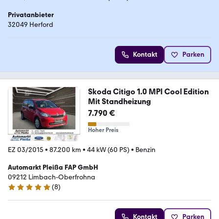
Privatanbieter
32049 Herford
Kontakt
Parken
Skoda Citigo 1.0 MPI Cool Edition
Mit Standheizung
7.790 €
Hoher Preis
EZ 03/2015
•
87.200 km
•
44 kW (60 PS)
•
Benzin
Automarkt Pleißa FAP GmbH
09212 Limbach-Oberfrohna
(
8
)
5 Sterne
Kontakt
Parken