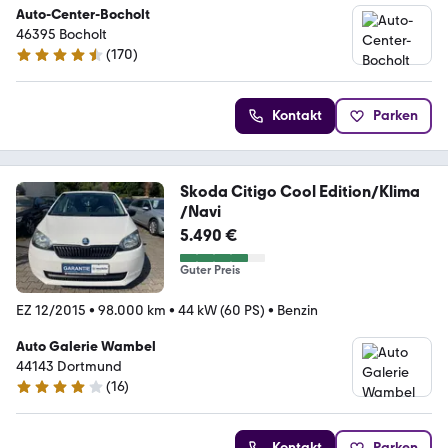
Auto-Center-Bocholt
46395 Bocholt
(
170
)
4.4 Sterne
Kontakt
Parken
Skoda Citigo Cool Edition/Klima
/Navi
5.490 €
Guter Preis
EZ 12/2015
•
98.000 km
•
44 kW (60 PS)
•
Benzin
Auto Galerie Wambel
44143 Dortmund
(
16
)
4.2 Sterne
Kontakt
Parken