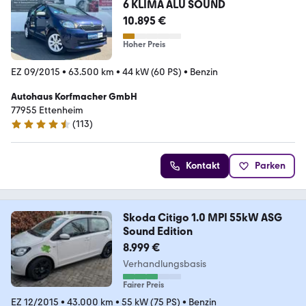
6 KLIMA ALU SOUND
10.895 €
Hoher Preis
EZ 09/2015
•
63.500 km
•
44 kW (60 PS)
•
Benzin
Autohaus Korfmacher GmbH
77955 Ettenheim
(
113
)
4.6 Sterne
Kontakt
Parken
Skoda Citigo 1.0 MPI 55kW ASG
Sound Edition
8.999 €
Verhandlungsbasis
Fairer Preis
EZ 12/2015
•
43.000 km
•
55 kW (75 PS)
•
Benzin