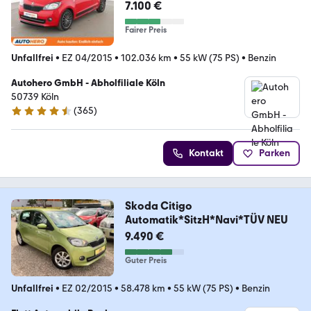
7.100 €
Fairer Preis
Unfallfrei
•
EZ 04/2015
•
102.036 km
•
55 kW (75 PS)
•
Benzin
Autohero GmbH - Abholfiliale Köln
50739 Köln
(
365
)
4.6 Sterne
Kontakt
Parken
Skoda Citigo
Automatik*SitzH*Navi*TÜV NEU
9.490 €
Guter Preis
Unfallfrei
•
EZ 02/2015
•
58.478 km
•
55 kW (75 PS)
•
Benzin