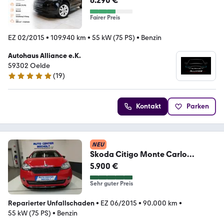
6.290 €
Fairer Preis
EZ 02/2015
•
109.940 km
•
55 kW (75 PS)
•
Benzin
Autohaus Alliance e.K.
59302 Oelde
(
19
)
5 Sterne
Kontakt
Parken
NEU
Skoda Citigo Monte Carlo
Edition*Navi*Klima
5.900 €
Sehr guter Preis
Reparierter Unfallschaden
•
EZ 06/2015
•
90.000 km
•
55 kW (75 PS)
•
Benzin