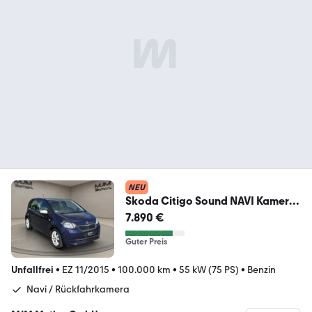
NEU
Skoda Citigo Sound NAVI Kamera
2.Hand Klima Garantie
7.890 €
Guter Preis
Unfallfrei
•
EZ 11/2015
•
100.000 km
•
55 kW (75 PS)
•
Benzin
Navi / Rückfahrkamera