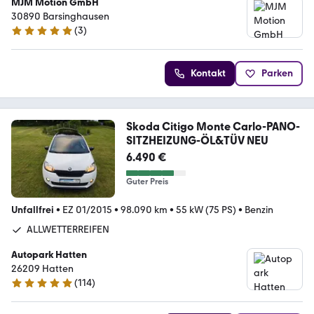
MJM Motion GmbH
30890 Barsinghausen
(
3
)
4.9 Sterne
Kontakt
Parken
Skoda Citigo Monte Carlo-PANO-
SITZHEIZUNG-ÖL&TÜV NEU
6.490 €
Guter Preis
Unfallfrei
•
EZ 01/2015
•
98.090 km
•
55 kW (75 PS)
•
Benzin
ALLWETTERREIFEN
Autopark Hatten
26209 Hatten
(
114
)
5 Sterne