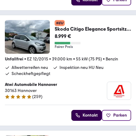
NEU
Skoda Citigo Elegance Sportsitze
Sport Lenkrad
8.999 €
Fairer Preis
Unfallfrei
•
EZ 12/2015
•
39.000 km
•
55 kW (75 PS)
•
Benzin
Allwetterreifen neu
Inspektion neu HU Neu
Scheckheftgepflegt
Atwi Automobile Hannover
30163 Hannover
(
259
)
5 Sterne
Kontakt
Parken