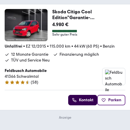
Skoda Citigo Cool
Edition"Garantie-
TÜV/ServiceNEU"
4.980 €
Sehr guter Preis
Unfallfrei
•
EZ 12/2015
•
115.000 km
•
44 kW (60 PS)
•
Benzin
12 Monate Garantie
Finanzierung möglich
TÜV und Service Neu
Feldbusch Automobile
41366 Schwalmtal
(
58
)
4.5 Sterne
Kontakt
Parken