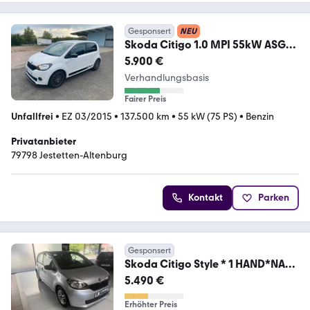
Gesponsert
NEU
Skoda Citigo 1.0 MPI 55kW ASG
Monte Carlo Monte Carlo
5.900 €
Verhandlungsbasis
Fairer Preis
Unfallfrei
•
EZ 03/2015
•
137.500 km
•
55 kW (75 PS)
•
Benzin
Privatanbieter
79798 Jestetten-Altenburg
Kontakt
Parken
Gesponsert
Skoda Citigo Style * 1 HAND*NAV*
KLIMA*ALU* 8 FACH*
5.490 €
Erhöhter Preis