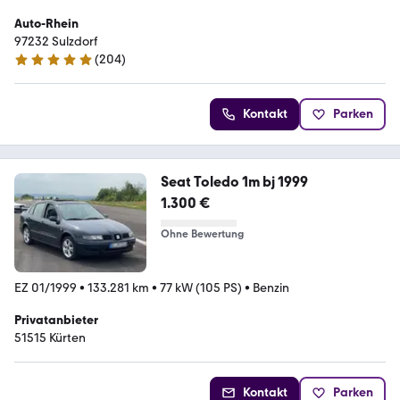
Auto-Rhein
97232 Sulzdorf
(
204
)
5 Sterne
Kontakt
Parken
Seat Toledo 1m bj 1999
1.300 €
Ohne Bewertung
EZ 01/1999
•
133.281 km
•
77 kW (105 PS)
•
Benzin
Privatanbieter
51515 Kürten
Kontakt
Parken