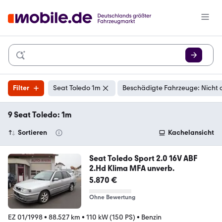
Filter
Seat Toledo 1m
Beschädigte Fahrzeuge: Nicht 
9 Seat Toledo: 1m
Sortieren
Kachelansicht
Seat Toledo Sport 2.0 16V ABF
2.Hd Klima MFA unverb.
5.870 €
Ohne Bewertung
EZ 01/1998
•
88.527 km
•
110 kW (150 PS)
•
Benzin