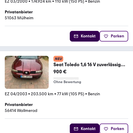
EZ 03/2000
•
174.924 km
•
110 kW (150 PS)
•
Benzin
Privatanbieter
51063 Mülheim
Kontakt
Parken
NEU
Seat Toledo 1,6 16 V zuverlässig
Tüv Mai 2...
900 €
Ohne Bewertung
EZ 04/2003
•
203.500 km
•
77 kW (105 PS)
•
Benzin
Privatanbieter
56414 Wallmerod
Kontakt
Parken