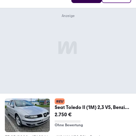
NEU
Seat Toledo II (1M) 2,3 V5, Benzin
HU: 10/...
2.750 €
Ohne Bewertung