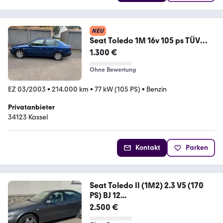
NEU
Seat Toledo 1M 16v 105 ps TÜV
Neu Anfänge...
1.300 €
Ohne Bewertung
EZ 03/2003
•
214.000 km
•
77 kW (105 PS)
•
Benzin
Privatanbieter
34123 Kassel
Kontakt
Parken
Seat Toledo II (1M2) 2.3 V5 (170
PS) BJ 12...
2.500 €