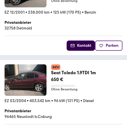
Ohne Bewertung
EZ 12/2001
•
238.000 km
•
125 kW (170 PS)
•
Benzin
Privatanbieter
32758 Detmold
Kontakt
Parken
NEU
Seat Toledo 1.9TDI 1m
650 €
Ohne Bewertung
EZ 03/2004
•
403.542 km
•
96 kW (131 PS)
•
Diesel
Privatanbieter
96465 Neustadt b.Coburg