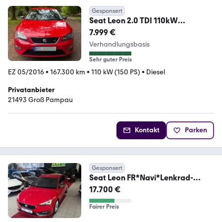
Gesponsert
Seat Leon 2.0 TDI 110kW
Start&Stop FR
7.999 €
Verhandlungsbasis
Sehr guter Preis
EZ 05/2016
•
167.300 km
•
110 kW (150 PS)
•
Diesel
Privatanbieter
21493 Groß Pampau
Kontakt
Parken
Gesponsert
Seat Leon FR*Navi*Lenkrad-
Heizung*Sport
17.700 €
Fairer Preis