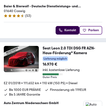
Baier & Bierwolf - Deutsche Dienstleistungs- und
Handelsgesellschaft
01640 Coswig
(
53
)
4.4 Sterne
Kontakt
Parken
Seat Leon 2.0 TDI DSG FR AZN-
Haus-Förderung* Kamera
Lieferung möglich
16.970 €
inkl. kostenlose Lieferung
Guter Preis
EZ 01/2018
•
111.652 km
•
110 kW (150 PS)
•
Diesel
Bis 1000 EUR PRÄMIE
FInnazierung ab 119EUR
Bis 5 JAHRE Garantie
Auto Zentrum Niedersachsen GmbH