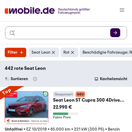
Filter
Seat Leon
Rot
Beschädigte Fahrzeuge: N
442 rote Seat Leon
Sortieren
Kachelansicht
Top
Gesponsert
NEU
Seat Leon ST Cupra 300 4Drive
LED KEYLESS BEATS ACC
22.990 €
Fairer Preis
Unfallfrei
•
EZ 10/2018
•
85.000 km
•
221 kW (300 PS)
•
Benzin