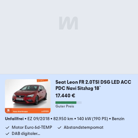
Seat Leon FR 2.0TSI DSG LED ACC
PDC Navi Sitzhzg 18`
17.440 €
Guter Preis
Unfallfrei
•
EZ 09/2018
•
82.950 km
•
140 kW (190 PS)
•
Benzin
Motor Euro 6d-TEMP
Abstandstempomat
DAB digitaler...