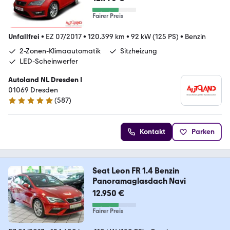
Fairer Preis
Unfallfrei
•
EZ 07/2017
•
120.399 km
•
92 kW (125 PS)
•
Benzin
2-Zonen-Klimaautomatik
Sitzheizung
LED-Scheinwerfer
Autoland NL Dresden I
01069 Dresden
(
587
)
4.8 Sterne
Kontakt
Parken
Seat Leon FR 1.4 Benzin
Panoramaglasdach Navi
12.950 €
Fairer Preis