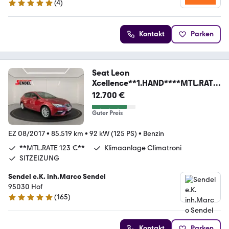
(
4
)
5 Sterne
Kontakt
Parken
Seat Leon
Xcellence**1.HAND****MTL.RATE
123 €**
12.700 €
Guter Preis
EZ 08/2017
•
85.519 km
•
92 kW (125 PS)
•
Benzin
**MTL.RATE 123 €**
Klimaanlage Climatroni
SITZEIZUNG
Sendel e.K. inh.Marco Sendel
95030 Hof
(
165
)
4.8 Sterne
Kontakt
Parken