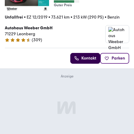
Guter Preis
Unfallfrei
•
EZ 12/2019
•
73.621 km
•
213 kW (290 PS)
•
Benzin
Autohaus Weeber GmbH
71229 Leonberg
(
309
)
4.4 Sterne
Kontakt
Parken