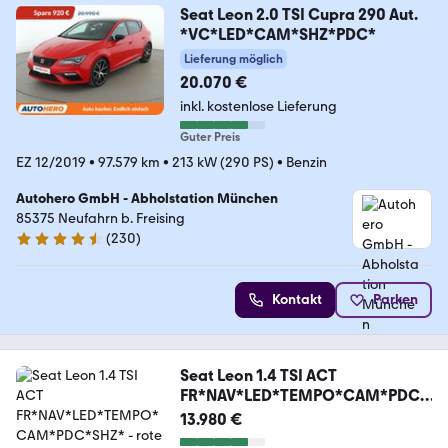
Seat Leon 2.0 TSI Cupra 290 Aut.
*VC*LED*CAM*SHZ*PDC*
Lieferung möglich
20.070 €
inkl. kostenlose Lieferung
Guter Preis
EZ 12/2019
•
97.579 km
•
213 kW (290 PS)
•
Benzin
Autohero GmbH - Abholstation München
85375 Neufahrn b. Freising
(
230
)
4.4 Sterne
Kontakt
Parken
Seat Leon 1.4 TSI ACT
FR*NAV*LED*TEMPO*CAM*PDC*
SHZ*
13.980 €