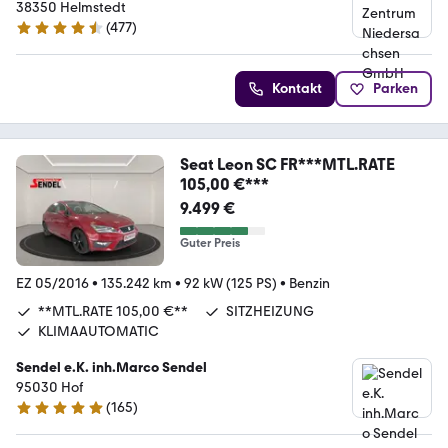
38350 Helmstedt
(
477
)
4.5 Sterne
Kontakt
Parken
Seat Leon SC FR***MTL.RATE
105,00 €***
9.499 €
Guter Preis
EZ 05/2016
•
135.242 km
•
92 kW (125 PS)
•
Benzin
**MTL.RATE 105,00 €**
SITZHEIZUNG
KLIMAAUTOMATIC
Sendel e.K. inh.Marco Sendel
95030 Hof
(
165
)
4.8 Sterne