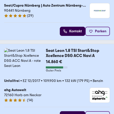
Seat/Cupra Nürnberg | Auto Zentrum Nürnberg-
Feser GmbH
90441 Nürnberg
(
29
)
4.9 Sterne
Kontakt
Parken
Seat Leon 1.8 TSI Start&Stop
Xcellence DSG ACC Navi A
14.860 €
Guter Preis
Unfallfrei
•
EZ 12/2017
•
109.900 km
•
132 kW (179 PS)
•
Benzin
ahg Autowelt
72160 Horb am Neckar
(
14
)
4.3 Sterne