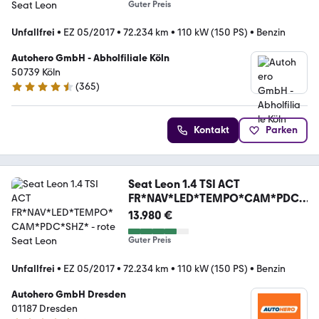
Guter Preis
Unfallfrei
•
EZ 05/2017
•
72.234 km
•
110 kW (150 PS)
•
Benzin
Autohero GmbH - Abholfiliale Köln
50739 Köln
(
365
)
4.6 Sterne
Kontakt
Parken
Seat Leon 1.4 TSI ACT
FR*NAV*LED*TEMPO*CAM*PDC*
SHZ*
13.980 €
Guter Preis
Unfallfrei
•
EZ 05/2017
•
72.234 km
•
110 kW (150 PS)
•
Benzin
Autohero GmbH Dresden
01187 Dresden