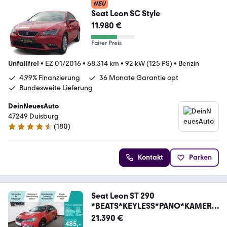
NEU
Seat Leon SC Style
11.980 €
Fairer Preis
Unfallfrei
•
EZ 01/2016
•
68.314 km
•
92 kW (125 PS)
•
Benzin
4,99% Finanzierung
36 Monate Garantie opt
Bundesweite Lieferung
DeinNeuesAuto
47249 Duisburg
(
180
)
4.7 Sterne
Kontakt
Parken
Seat Leon ST 290
*BEATS*KEYLESS*PANO*KAMERA
*
21.390 €