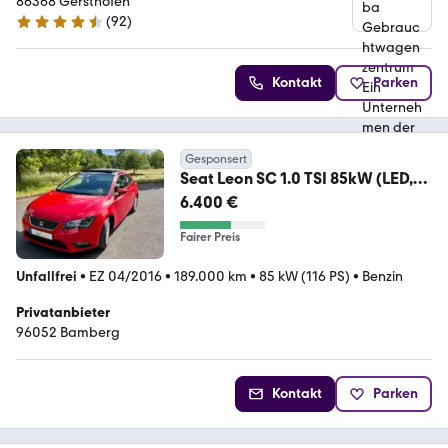
Unternehmen der Schwaba GmbH
86368 Gersthofen
(
92
)
4.5 Sterne
Kontakt
Parken
Gesponsert
Seat Leon SC 1.0 TSI 85kW (LED,
NAVI, Panorama-Dach)
6.400 €
Fairer Preis
Unfallfrei
•
EZ 04/2016
•
189.000 km
•
85 kW (116 PS)
•
Benzin
Privatanbieter
96052 Bamberg
Kontakt
Parken