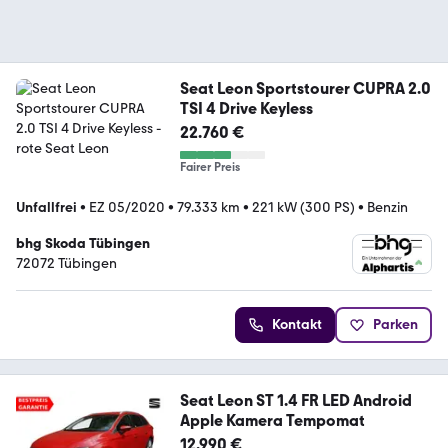
Seat Leon Sportstourer CUPRA 2.0
TSI 4 Drive Keyless
22.760 €
Fairer Preis
Unfallfrei
•
EZ 05/2020
•
79.333 km
•
221 kW (300 PS)
•
Benzin
bhg Skoda Tübingen
72072 Tübingen
Kontakt
Parken
Seat Leon ST 1.4 FR LED Android
Apple Kamera Tempomat
12.990 €