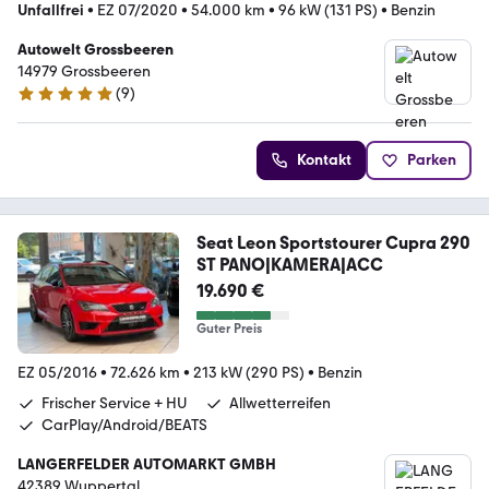
Unfallfrei
•
EZ 07/2020
•
54.000 km
•
96 kW (131 PS)
•
Benzin
Autowelt Grossbeeren
14979 Grossbeeren
(
9
)
4.9 Sterne
Kontakt
Parken
Seat Leon Sportstourer Cupra 290
ST PANO|KAMERA|ACC
19.690 €
Guter Preis
EZ 05/2016
•
72.626 km
•
213 kW (290 PS)
•
Benzin
Frischer Service + HU
Allwetterreifen
CarPlay/Android/BEATS
LANGERFELDER AUTOMARKT GMBH
42389 Wuppertal