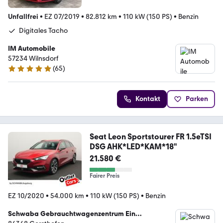
Unfallfrei
•
EZ 07/2019
•
82.812 km
•
110 kW (150 PS)
•
Benzin
Digitales Tacho
IM Automobile
57234 Wilnsdorf
(
65
)
4.8 Sterne
Kontakt
Parken
Seat Leon Sportstourer FR 1.5eTSI
DSG AHK*LED*KAM*18"
21.580 €
Fairer Preis
EZ 10/2020
•
54.000 km
•
110 kW (150 PS)
•
Benzin
Schwaba Gebrauchtwagenzentrum Ein