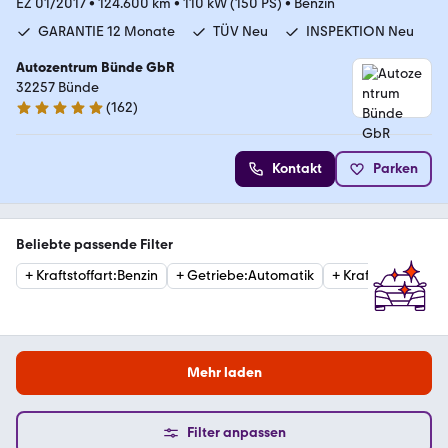
EZ 01/2017
•
124.600 km
•
110 kW (150 PS)
•
Benzin
GARANTIE 12 Monate
TÜV Neu
INSPEKTION Neu
Autozentrum Bünde GbR
32257 Bünde
(
162
)
4.8 Sterne
Kontakt
Parken
Beliebte passende Filter
+
Kraftstoffart
:
Benzin
+
Getriebe
:
Automatik
+
Kraftstoffart
:
Die
Mehr laden
Filter anpassen