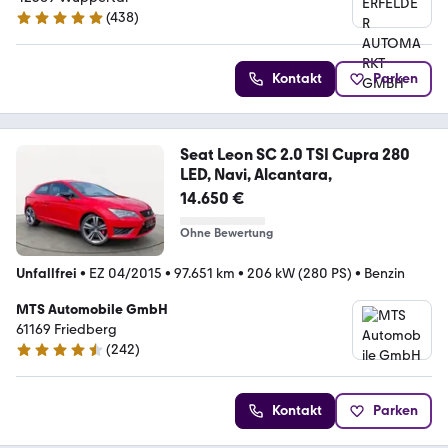
(
438
)
4.9 Sterne
Kontakt
Parken
Seat Leon SC 2.0 TSI Cupra 280
LED, Navi, Alcantara,
14.650 €
Ohne Bewertung
Unfallfrei
•
EZ 04/2015
•
97.651 km
•
206 kW (280 PS)
•
Benzin
MTS Automobile GmbH
61169 Friedberg
(
242
)
4.7 Sterne
Kontakt
Parken