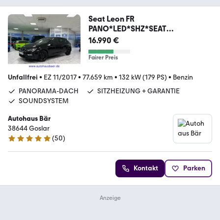
Seat Leon FR
PANO*LED*SHZ*SEAT
SOUNDSYSTEM*GARANTIE
16.990 €
Fairer Preis
Unfallfrei
•
EZ 11/2017
•
77.659 km
•
132 kW (179 PS)
•
Benzin
PANORAMA-DACH
SITZHEIZUNG + GARANTIE
SOUNDSYSTEM
Autohaus Bär
38644 Goslar
(
50
)
4.9 Sterne
Kontakt
Parken