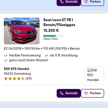
Kontakt
Parken
Seat Leon ST FR I
Benzin/Flüssiggas
15.300 €
Fairer Preis
EZ 06/2018
•
109.114 km
•
110 kW (150 PS)
•
Benzin
flexible Finanzierung
ab 0 € Anzahlung
ganz nach Ihrem Wunsch
ESK KFZ-Handel
96515 Sonneberg
(
59
)
4.7 Sterne
Kontakt
Parken