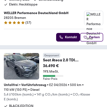
Elektr. Heckklappe
WELLER Performance Deutschland GmbH
28205 Bremen
(
57
)
4.9 Sterne
Kontakt
Parken
Gesponsert
Seat Ateca 2.0 TDI
*DSG*FR*BLACK-
36.490 €
EDITION*AHK*PDC+360°
19% MwSt.
Fairer Preis
Unfallfrei
•
Vorführfahrzeug
•
EZ 04/2026
•
500 km
•
110 kW (150 PS)
•
Diesel
5,4 l/100km (komb.)
•
141 g CO₂/km (komb.)
•
CO₂-Klasse
E (komb.)
BLACK-EDITION