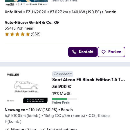
Sehr guter Preis
Unfallfrei
•
EZ 11/2020
•
87.027 km
•
140 kW (190 PS)
•
Benzin
Auto-Häuser GmbH & Co. KG
35415 Pohlheim
(
552
)
4.9 Sterne
Kontakt
Parken
Gesponsert
Seat Ateca FR Black Edition 1.5 TSI
7-Gang DSG *ACC*
36.900 €
19% MwSt.
Fairer Preis
Neuwagen
•
110 kW (150 PS)
•
Benzin
6,9 l/100km (komb.)
•
156 g CO₂/km (komb.)
•
CO₂-Klasse
F (komb.)
Memory Sitze
Lenkradheizung