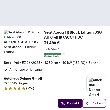
Seat Ateca FR Black Edition DSG
AHK+elHK+ACC+PDC
31.480 €
19% MwSt.
Guter Preis
Unfallfrei
•
EZ 06/2025
•
11.950 km
•
110 kW (150 PS)
•
Benzin
Anhängevorrichtung
Autohaus Dehner GmbH
72336 Balingen
(
526
)
4.9 Sterne
Kontakt
Parken