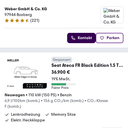
Weber GmbH & Co. KG
97944 Boxberg
(
221
)
4.6 Sterne
Kontakt
Parken
Gesponsert
Seat Ateca FR Black Edition 1.5 TSI
7-Gang DSG *ACC*
36.900 €
19% MwSt.
Fairer Preis
Neuwagen
•
110 kW (150 PS)
•
Benzin
6,9 l/100km (komb.)
•
156 g CO₂/km (komb.)
•
CO₂-Klasse
F (komb.)
Lenkradheizung
Memory Sitze
Elektr. Heckklappe