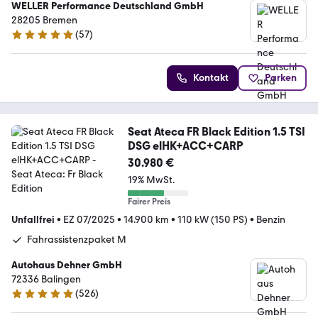
WELLER Performance Deutschland GmbH
28205 Bremen
(
57
)
4.9 Sterne
Kontakt
Parken
Seat Ateca FR Black Edition 1.5 TSI
DSG elHK+ACC+CARP
30.980 €
19% MwSt.
Fairer Preis
Unfallfrei
•
EZ 07/2025
•
14.900 km
•
110 kW (150 PS)
•
Benzin
Fahrassistenzpaket M
Autohaus Dehner GmbH
72336 Balingen
(
526
)
4.9 Sterne