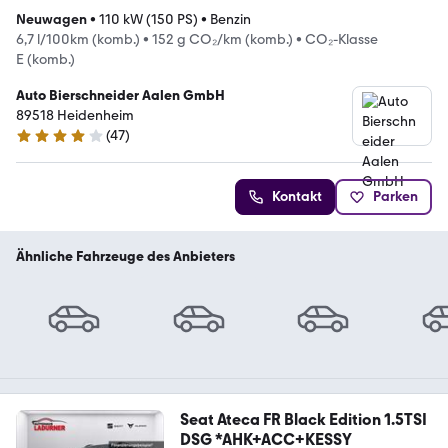
Neuwagen
•
110 kW (150 PS)
•
Benzin
6,7 l/100km (komb.)
•
152 g CO₂/km (komb.)
•
CO₂-Klasse
E (komb.)
Auto Bierschneider Aalen GmbH
89518 Heidenheim
(
47
)
4.2 Sterne
Kontakt
Parken
Ähnliche Fahrzeuge des Anbieters
Seat Ateca FR Black Edition 1.5TSI
DSG *AHK+ACC+KESSY