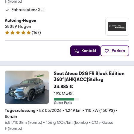
F (komb.)
Fahrassistenz XL!
Autoring-Hagen
58089 Hagen
(
167
)
4.9 Sterne
Kontakt
Parken
Seat Ateca DSG FR Black Edition
360°|AHK|ACC|Stdhzg
33.885 €
19% MwSt.
Guter Preis
Tageszulassung
•
EZ 03/2026
•
1.249 km
•
110 kW (150 PS)
•
Benzin
6,8 l/100km (komb.)
•
156 g CO₂/km (komb.)
•
CO₂-Klasse
F (komb.)