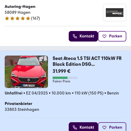
Autoring-Hagen
58089 Hagen
(
167
)
4.9 Sterne
Kontakt
Parken
Seat Ateca 1.5 TSI ACT 110kW FR
Black Edition DSG...
31.999 €
Fairer Preis
Unfallfrei
•
EZ 04/2025
•
10.000 km
•
110 kW (150 PS)
•
Benzin
Privatanbieter
33803 Steinhagen
Kontakt
Parken