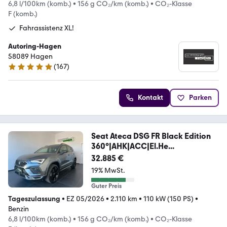
6,8 l/100km (komb.)
•
156 g CO₂/km (komb.)
•
CO₂-Klasse
F (komb.)
Fahrassistenz XL!
Autoring-Hagen
58089 Hagen
(
167
)
4.9 Sterne
Kontakt
Parken
Seat Ateca DSG FR Black Edition
360°|AHK|ACC|El.He...
32.885 €
19% MwSt.
Guter Preis
Tageszulassung
•
EZ 05/2026
•
2.110 km
•
110 kW (150 PS)
•
Benzin
6,8 l/100km (komb.)
•
156 g CO₂/km (komb.)
•
CO₂-Klasse