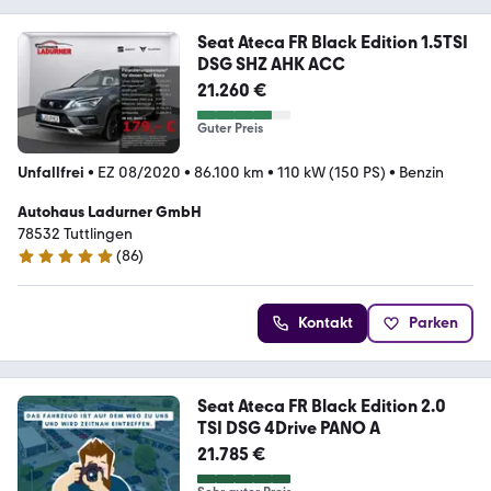
Seat Ateca FR Black Edition 1.5TSI
DSG SHZ AHK ACC
21.260 €
Guter Preis
Unfallfrei
•
EZ 08/2020
•
86.100 km
•
110 kW (150 PS)
•
Benzin
Autohaus Ladurner GmbH
78532 Tuttlingen
(
86
)
4.8 Sterne
Kontakt
Parken
Seat Ateca FR Black Edition 2.0
TSI DSG 4Drive PANO A
21.785 €