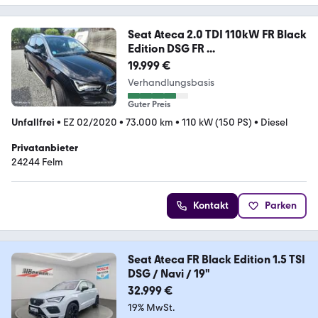
Seat Ateca 2.0 TDI 110kW FR Black
Edition DSG FR ...
19.999 €
Verhandlungsbasis
Guter Preis
Unfallfrei
•
EZ 02/2020
•
73.000 km
•
110 kW (150 PS)
•
Diesel
Privatanbieter
24244 Felm
Kontakt
Parken
Seat Ateca FR Black Edition 1.5 TSI
DSG / Navi / 19"
32.999 €
19% MwSt.