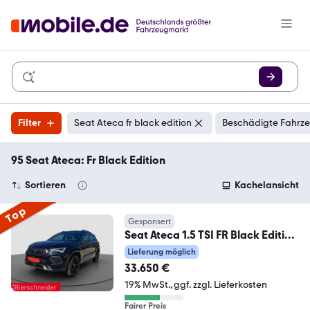
Filter
Seat Ateca fr black edition
Beschädigte Fahrze
95 Seat Ateca: Fr Black Edition
Sortieren
Kachelansicht
Top
Gesponsert
Seat Ateca 1.5 TSI FR Black Edition
AHK 360 eHECK SHZ
Lieferung möglich
33.650 €
19% MwSt.
ggf. zzgl. Lieferkosten
Fairer Preis