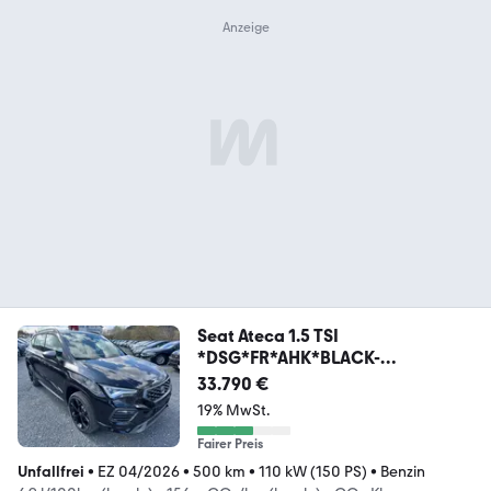
Seat Ateca 1.5 TSI
*DSG*FR*AHK*BLACK-
EDITION*PDC+KAME
33.790 €
19% MwSt.
Fairer Preis
Unfallfrei
•
EZ 04/2026
•
500 km
•
110 kW (150 PS)
•
Benzin