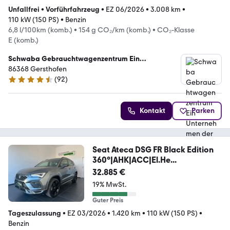
Unfallfrei
•
Vorführfahrzeug
•
EZ 06/2026
•
3.008 km
•
110 kW (150 PS)
•
Benzin
6,8 l/100km (komb.)
•
154 g CO₂/km (komb.)
•
CO₂-Klasse
E (komb.)
Schwaba Gebrauchtwagenzentrum Ein
Unternehmen der Schwaba GmbH
86368 Gersthofen
(
92
)
4.5 Sterne
Kontakt
Parken
Seat Ateca DSG FR Black Edition
360°|AHK|ACC|El.He...
32.885 €
19% MwSt.
Guter Preis
Tageszulassung
•
EZ 03/2026
•
1.420 km
•
110 kW (150 PS)
•
Benzin