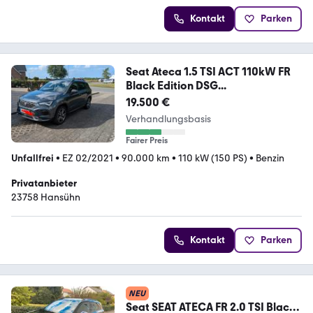
Kontakt
Parken
Seat Ateca 1.5 TSI ACT 110kW FR
Black Edition DSG...
19.500 €
Verhandlungsbasis
Fairer Preis
Unfallfrei
•
EZ 02/2021
•
90.000 km
•
110 kW (150 PS)
•
Benzin
Privatanbieter
23758 Hansühn
Kontakt
Parken
NEU
Seat SEAT ATECA FR 2.0 TSI Black