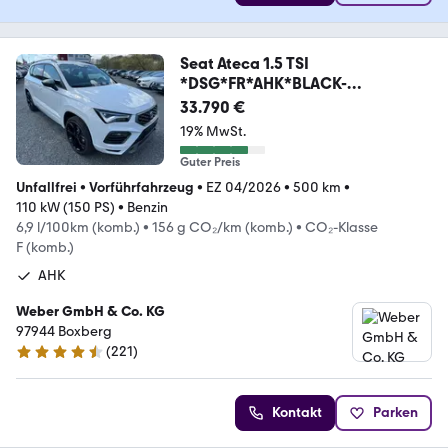
Seat Ateca 1.5 TSI
*DSG*FR*AHK*BLACK-
EDITION*PDC+KAME
33.790 €
19% MwSt.
Guter Preis
Unfallfrei
•
Vorführfahrzeug
•
EZ 04/2026
•
500 km
•
110 kW (150 PS)
•
Benzin
6,9 l/100km (komb.)
•
156 g CO₂/km (komb.)
•
CO₂-Klasse
F (komb.)
AHK
Weber GmbH & Co. KG
97944 Boxberg
(
221
)
4.6 Sterne
Kontakt
Parken