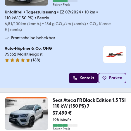
Fairer Preis
Unfallfrei
•
Tageszulassung
•
EZ 07/2024
•
10 km
•
110 kW (150 PS)
•
Benzin
6,8 l/100km (komb.)
•
154 g CO₂/km (komb.)
•
CO₂-Klasse
E (komb.)
Frontscheibe beheizbar
Auto-Höpfner & Co. OHG
95352 Marktleugast
(
168
)
5 Sterne
Kontakt
Parken
Seat Ateca FR Black Edition 1.5 TSI
110 kW (150 PS) 7
37.490 €
19% MwSt.
Fairer Preis