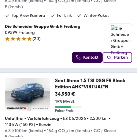
6,4 l/100km (komb.)
•
144 g CO₂/km (komb.)
•
CO₂-Klasse
E (komb.)
Top View Kamera
Full Link
Winter-Paket
Die Schneider Gruppe GmbH Freiberg
09599 Freiberg
(
20
)
5 Sterne
Kontakt
Parken
Seat Ateca 1.5 TSI DSG FR Black
Edition AHK*VIRTUAL*N
34.950 €
19% MwSt.
Fairer Preis
Unfallfrei
•
Vorführfahrzeug
•
EZ 06/2026
•
2.500 km
•
110 kW (150 PS)
•
Benzin
6,8 l/100km (komb.)
•
154 g CO₂/km (komb.)
•
CO₂-Klasse
E (komb.)