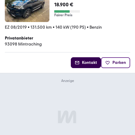
Edition AHK DS...
18.900 €
Fairer Preis
EZ 08/2019
•
131.500 km
•
140 kW (190 PS)
•
Benzin
Privatanbieter
93098 Mintraching
Kontakt
Parken