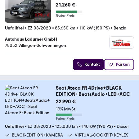
21.260 €
Guter Preis
Unfallfrei
•
EZ 08/2020
•
85.650 km
•
110 kW (150 PS)
•
Benzin
Autohaus Ladurner GmbH
78052 Villingen-Schwenningen
Kontakt
Parken
Seat Ateca FR 4Drive+BLACK
EDITION+BeatsAudio+LED+ACC
22.990 €
19% MwSt.
Fairer Preis
Unfallfrei
•
EZ 08/2020
•
125.000 km
•
140 kW (190 PS)
•
Diesel
BLACK-EDITION+KAMERA
VIRTUAL-COCKPIT+KEYLES