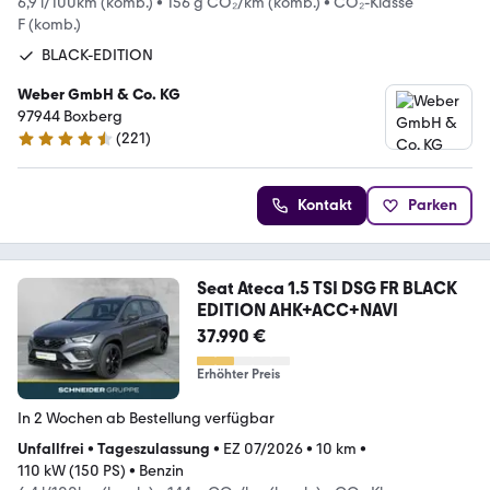
6,9 l/100km (komb.)
•
156 g CO₂/km (komb.)
•
CO₂-Klasse
F (komb.)
BLACK-EDITION
Weber GmbH & Co. KG
97944 Boxberg
(
221
)
4.6 Sterne
Kontakt
Parken
Seat Ateca 1.5 TSI DSG FR BLACK
EDITION AHK+ACC+NAVI
37.990 €
Erhöhter Preis
In 2 Wochen ab Bestellung verfügbar
Unfallfrei
•
Tageszulassung
•
EZ 07/2026
•
10 km
•
110 kW (150 PS)
•
Benzin