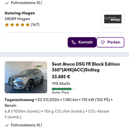
Fahrassistenz XL!
Autoring-Hagen
58089 Hagen
(
167
)
4.9 Sterne
Kontakt
Parken
Seat Ateca DSG FR Black Edition
360°|AHK|ACC|Stdhzg
33.885 €
19% MwSt.
Guter Preis
Tageszulassung
•
EZ 03/2026
•
1.180 km
•
110 kW (150 PS)
•
Benzin
6,8 l/100km (komb.)
•
156 g CO₂/km (komb.)
•
CO₂-Klasse
F (komb.)
Fahrassistenz XL!